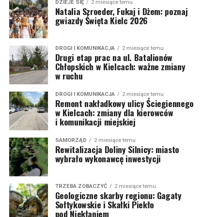
DZIEJE SIĘ
2 miesiące temu
Natalia Szroeder, Fukaj i Dżem: poznaj
gwiazdy Święta Kielc 2026
DROGI I KOMUNIKACJA
2 miesiące temu
Drugi etap prac na ul. Batalionów
Chłopskich w Kielcach: ważne zmiany
w ruchu
DROGI I KOMUNIKACJA
2 miesiące temu
Remont nakładkowy ulicy Ściegiennego
w Kielcach: zmiany dla kierowców
i komunikacji miejskiej
SAMORZĄD
2 miesiące temu
Rewitalizacja Doliny Silnicy: miasto
wybrało wykonawcę inwestycji
TRZEBA ZOBACZYĆ
2 miesiące temu
Geologiczne skarby regionu: Gagaty
Sołtykowskie i Skałki Piekło
pod Niekłaniem