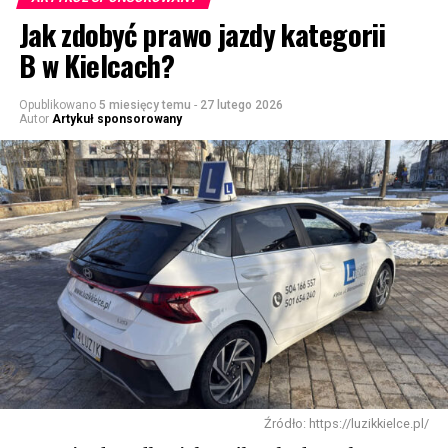
Jak zdobyć prawo jazdy kategorii
B w Kielcach?
Opublikowano
5 miesięcy temu
-
27 lutego 2026
Autor
Artykuł sponsorowany
Źródło: https://luzikkielce.pl/