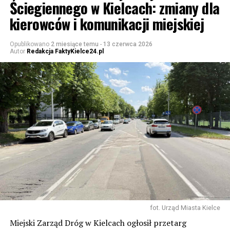
Ściegiennego w Kielcach: zmiany dla
kierowców i komunikacji miejskiej
Opublikowano
2 miesiące temu
-
13 czerwca 2026
Autor
Redakcja FaktyKielce24.pl
fot. Urząd Miasta Kielce
Miejski Zarząd Dróg w Kielcach ogłosił przetarg