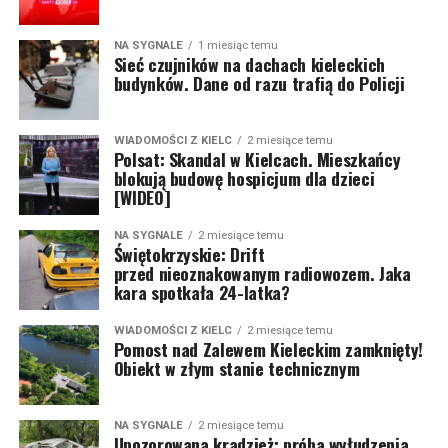
NA SYGNALE
1 miesiąc temu
Sieć czujników na dachach kieleckich
budynków. Dane od razu trafią do Policji
WIADOMOŚCI Z KIELC
2 miesiące temu
Polsat: Skandal w Kielcach. Mieszkańcy
blokują budowę hospicjum dla dzieci
[WIDEO]
NA SYGNALE
2 miesiące temu
Świętokrzyskie: Drift
przed nieoznakowanym radiowozem. Jaka
kara spotkała 24-latka?
WIADOMOŚCI Z KIELC
2 miesiące temu
Pomost nad Zalewem Kieleckim zamknięty!
Obiekt w złym stanie technicznym
NA SYGNALE
2 miesiące temu
Upozorowana kradzież: próba wyłudzenia