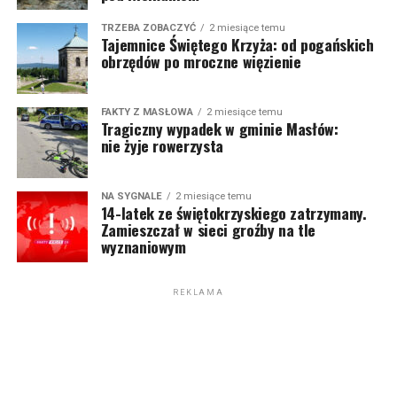
TRZEBA ZOBACZYĆ
2 miesiące temu
Tajemnice Świętego Krzyża: od pogańskich
obrzędów po mroczne więzienie
FAKTY Z MASŁOWA
2 miesiące temu
Tragiczny wypadek w gminie Masłów:
nie żyje rowerzysta
NA SYGNALE
2 miesiące temu
14-latek ze świętokrzyskiego zatrzymany.
Zamieszczał w sieci groźby na tle
wyznaniowym
REKLAMA