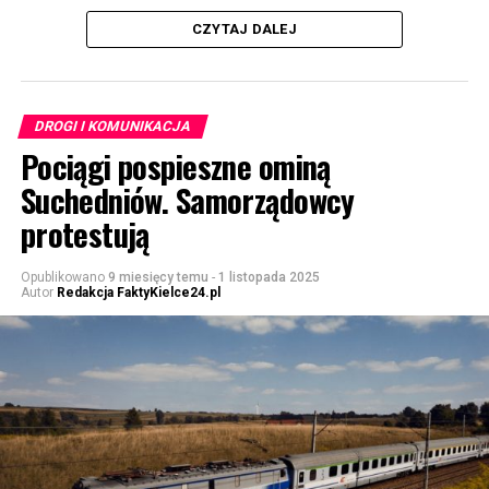
CZYTAJ DALEJ
DROGI I KOMUNIKACJA
Pociągi pospieszne ominą
Suchedniów. Samorządowcy
protestują
Opublikowano
9 miesięcy temu
-
1 listopada 2025
Autor
Redakcja FaktyKielce24.pl