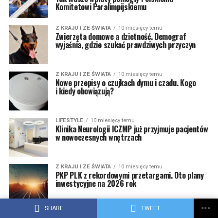
Komitetowi Paralimpijskiemu
Z KRAJU I ZE ŚWIATA
10 miesięcy temu
Zwierzęta domowe a dzietność. Demograf
wyjaśnia, gdzie szukać prawdziwych przyczyn
Z KRAJU I ZE ŚWIATA
10 miesięcy temu
Nowe przepisy o czujkach dymu i czadu. Kogo
i kiedy obowiązują?
LIFESTYLE
10 miesięcy temu
Klinika Neurologii ICZMP już przyjmuje pacjentów
w nowoczesnych wnętrzach
Z KRAJU I ZE ŚWIATA
10 miesięcy temu
PKP PLK z rekordowymi przetargami. Oto plany
inwestycyjne na 2026 rok
SHARE
TWEET