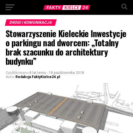
DROGI I KOMUNIKACJA
Stowarzyszenie Kieleckie Inwestycje
o parkingu nad dworcem: „Totalny
brak szacunku do architektury
budynku”
Opublikowano
8 lat temu
-
18 października 2018
Autor
Redakcja FaktyKielce24.pl