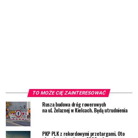
TO MOŻE CIĘ ZAINTERESOWAĆ
Rusza budowa dróg rowerowych
na ul. Żelaznej w Kielcach. Będą utrudnienia
PKP PLK z rekordowymi przetargami. Oto