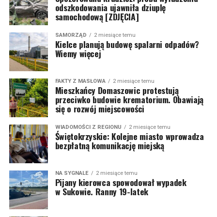
odszkodowania ujawniła dziuplę
samochodową [ZDJĘCIA]
SAMORZĄD
2 miesiące temu
Kielce planują budowę spalarni odpadów?
Wiemy więcej
FAKTY Z MASŁOWA
2 miesiące temu
Mieszkańcy Domaszowic protestują
przeciwko budowie krematorium. Obawiają
się o rozwój miejscowości
WIADOMOŚCI Z REGIONU
2 miesiące temu
Świętokrzyskie: Kolejne miasto wprowadza
bezpłatną komunikację miejską
NA SYGNALE
2 miesiące temu
Pijany kierowca spowodował wypadek
w Sukowie. Ranny 19-latek