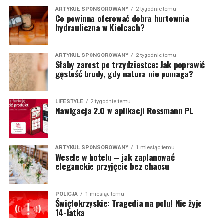
ARTYKUŁ SPONSOROWANY
2 tygodnie temu
Co powinna oferować dobra hurtownia
hydrauliczna w Kielcach?
ARTYKUŁ SPONSOROWANY
2 tygodnie temu
Słaby zarost po trzydziestce: Jak poprawić
gęstość brody, gdy natura nie pomaga?
LIFESTYLE
2 tygodnie temu
Nawigacja 2.0 w aplikacji Rossmann PL
ARTYKUŁ SPONSOROWANY
1 miesiąc temu
Wesele w hotelu – jak zaplanować
eleganckie przyjęcie bez chaosu
POLICJA
1 miesiąc temu
Świętokrzyskie: Tragedia na polu! Nie żyje
14-latka