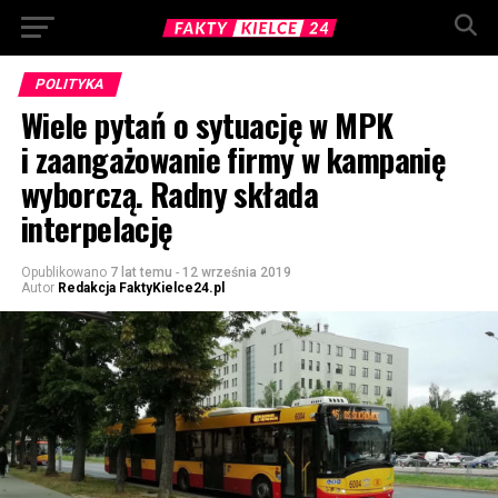
POLITYKA
Wiele pytań o sytuację w MPK
i zaangażowanie firmy w kampanię
wyborczą. Radny składa
interpelację
Opublikowano
7 lat temu
-
12 września 2019
Autor
Redakcja FaktyKielce24.pl