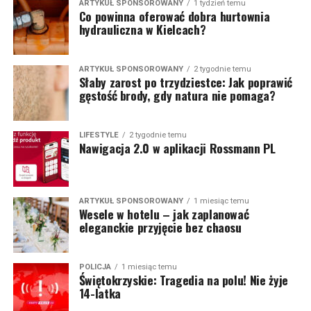
ARTYKUŁ SPONSOROWANY
1 tydzień temu
Co powinna oferować dobra hurtownia
hydrauliczna w Kielcach?
ARTYKUŁ SPONSOROWANY
2 tygodnie temu
Słaby zarost po trzydziestce: Jak poprawić
gęstość brody, gdy natura nie pomaga?
LIFESTYLE
2 tygodnie temu
Nawigacja 2.0 w aplikacji Rossmann PL
ARTYKUŁ SPONSOROWANY
1 miesiąc temu
Wesele w hotelu – jak zaplanować
eleganckie przyjęcie bez chaosu
POLICJA
1 miesiąc temu
Świętokrzyskie: Tragedia na polu! Nie żyje
14-latka