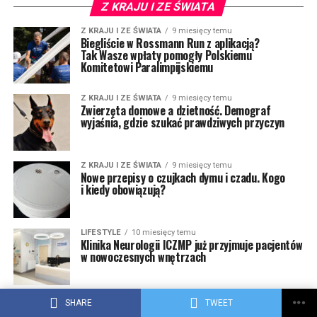
Z KRAJU I ZE ŚWIATA
Z KRAJU I ZE ŚWIATA
9 miesięcy temu
Biegliście w Rossmann Run z aplikacją?
Tak Wasze wpłaty pomogły Polskiemu
Komitetowi Paralimpijskiemu
Z KRAJU I ZE ŚWIATA
9 miesięcy temu
Zwierzęta domowe a dzietność. Demograf
wyjaśnia, gdzie szukać prawdziwych przyczyn
Z KRAJU I ZE ŚWIATA
9 miesięcy temu
Nowe przepisy o czujkach dymu i czadu. Kogo
i kiedy obowiązują?
LIFESTYLE
10 miesięcy temu
Klinika Neurologii ICZMP już przyjmuje pacjentów
w nowoczesnych wnętrzach
Z KRAJU I ZE ŚWIATA
10 miesięcy temu
SHARE
TWEET
PKP PLK z rekordowymi przetargami. Oto plany