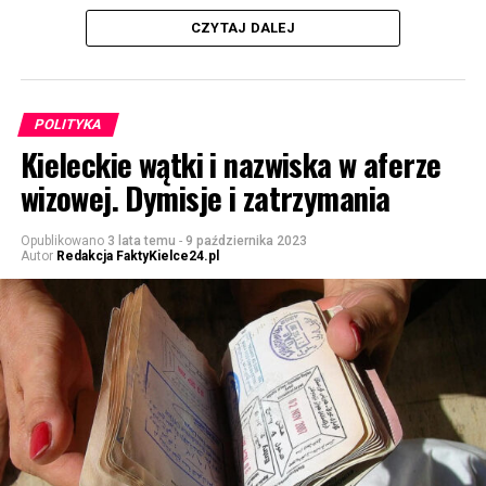
CZYTAJ DALEJ
POLITYKA
Kieleckie wątki i nazwiska w aferze
wizowej. Dymisje i zatrzymania
Opublikowano
3 lata temu
-
9 października 2023
Autor
Redakcja FaktyKielce24.pl