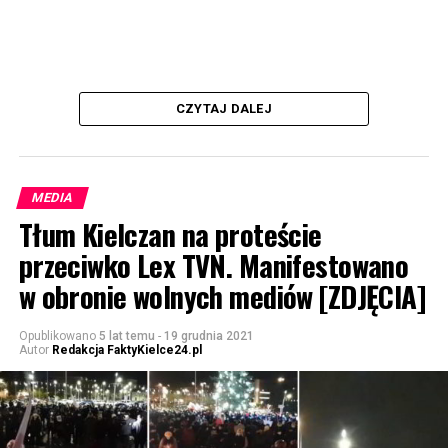
CZYTAJ DALEJ
MEDIA
Tłum Kielczan na proteście
przeciwko Lex TVN. Manifestowano
w obronie wolnych mediów [ZDJĘCIA]
Opublikowano
5 lat temu
-
19 grudnia 2021
Autor
Redakcja FaktyKielce24.pl