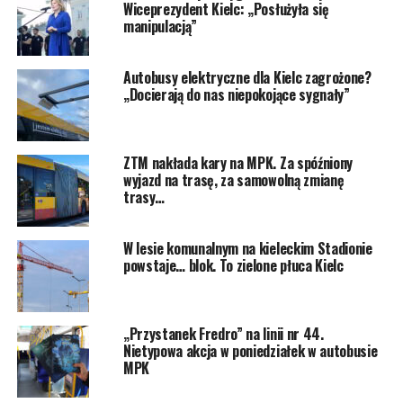
Wiceprezydent Kielc: „Posłużyła się
manipulacją”
Autobusy elektryczne dla Kielc zagrożone?
„Docierają do nas niepokojące sygnały”
ZTM nakłada kary na MPK. Za spóźniony
wyjazd na trasę, za samowolną zmianę
trasy…
W lesie komunalnym na kieleckim Stadionie
powstaje… blok. To zielone płuca Kielc
„Przystanek Fredro” na linii nr 44.
Nietypowa akcja w poniedziałek w autobusie
MPK