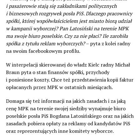
i pasażerowie stają się zakładnikami politycznych
i biznesowych rozgrywek posła PiS. Dlaczego pracownicy
spółki, której współwłaścicielem jest miasto biorą udział
w kampanii wyborczej? Pan Latosiński na terenie MPK
ma swoje biuro poselskie. Czy za nie płaci? Ile zarobiła
spółka z tytułu reklam wyborczych?
– pyta z kolei radny
na swoim facebookowym profilu.
W interpelacji skierowanej do władz Kielc radny Michał
Braun pyta o stan finansów spółki, przychody
i poniesione koszty. Chce też przedstawienia kopii faktur
opłacanych przez MPK w ostatnich miesiącach.
Domaga się też informacji na jakich zasadach i za jaką
cenę MPK na terenie swojej siedziby wynajmuje biuro
poselskie posła PiS Bogdana Latosińskiego oraz na jakich
zasadach pobiera opłaty za reklamy od kandydatów PiS
oraz reprezentujących inne komitety wyborcze.