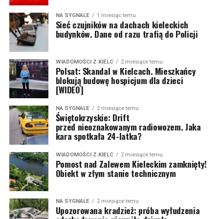
NA SYGNALE
1 miesiąc temu
Sieć czujników na dachach kieleckich
budynków. Dane od razu trafią do Policji
WIADOMOŚCI Z KIELC
2 miesiące temu
Polsat: Skandal w Kielcach. Mieszkańcy
blokują budowę hospicjum dla dzieci
[WIDEO]
NA SYGNALE
2 miesiące temu
Świętokrzyskie: Drift
przed nieoznakowanym radiowozem. Jaka
kara spotkała 24-latka?
WIADOMOŚCI Z KIELC
2 miesiące temu
Pomost nad Zalewem Kieleckim zamknięty!
Obiekt w złym stanie technicznym
NA SYGNALE
2 miesiące temu
Upozorowana kradzież: próba wyłudzenia