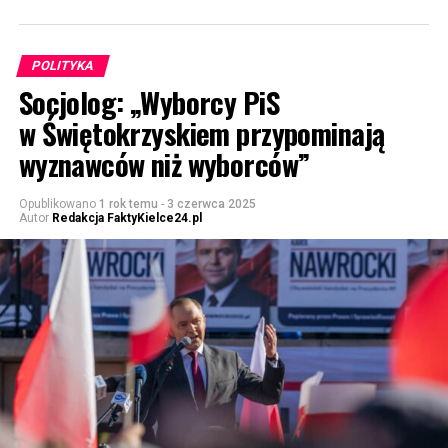
POLITYKA
Socjolog: „Wyborcy PiS
w Świętokrzyskiem przypominają
wyznawców niż wyborców”
Opublikowano
1 rok temu
-
3 czerwca 2025
Autor
Redakcja FaktyKielce24.pl