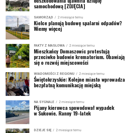
odszkodowania ujawniła dziuplę
samochodową [ZDJĘCIA]
SAMORZĄD
2 miesiące temu
Kielce planują budowę spalarni odpadów?
Wiemy więcej
FAKTY Z MASŁOWA
2 miesiące temu
Mieszkańcy Domaszowic protestują
przeciwko budowie krematorium. Obawiają
się o rozwój miejscowości
WIADOMOŚCI Z REGIONU
2 miesiące temu
Świętokrzyskie: Kolejne miasto wprowadza
bezpłatną komunikację miejską
NA SYGNALE
2 miesiące temu
Pijany kierowca spowodował wypadek
w Sukowie. Ranny 19-latek
DZIEJE SIĘ
2 miesiące temu