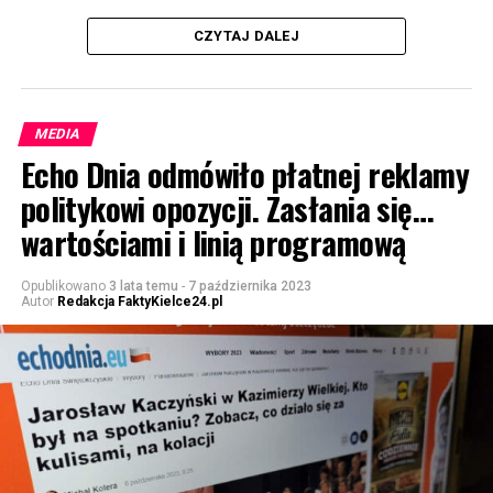
CZYTAJ DALEJ
MEDIA
Echo Dnia odmówiło płatnej reklamy
politykowi opozycji. Zasłania się…
wartościami i linią programową
Opublikowano
3 lata temu
-
7 października 2023
Autor
Redakcja FaktyKielce24.pl