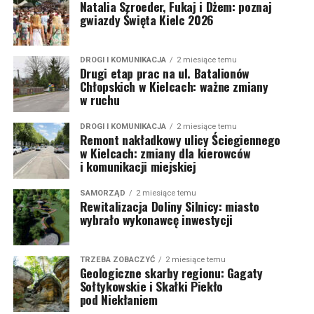
Natalia Szroeder, Fukaj i Dżem: poznaj
gwiazdy Święta Kielc 2026
DROGI I KOMUNIKACJA
2 miesiące temu
Drugi etap prac na ul. Batalionów
Chłopskich w Kielcach: ważne zmiany
w ruchu
DROGI I KOMUNIKACJA
2 miesiące temu
Remont nakładkowy ulicy Ściegiennego
w Kielcach: zmiany dla kierowców
i komunikacji miejskiej
SAMORZĄD
2 miesiące temu
Rewitalizacja Doliny Silnicy: miasto
wybrało wykonawcę inwestycji
TRZEBA ZOBACZYĆ
2 miesiące temu
Geologiczne skarby regionu: Gagaty
Sołtykowskie i Skałki Piekło
pod Niekłaniem