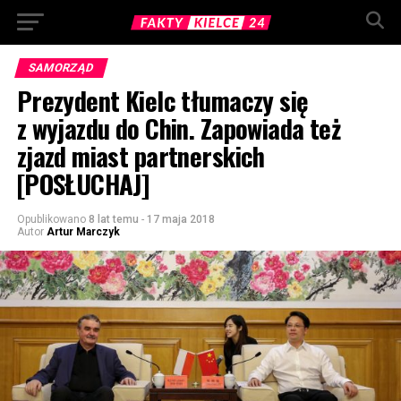
SAMORZĄD
Prezydent Kielc tłumaczy się
z wyjazdu do Chin. Zapowiada też
zjazd miast partnerskich
[POSŁUCHAJ]
Opublikowano
8 lat temu
-
17 maja 2018
Autor
Artur Marczyk