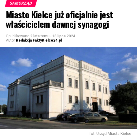
SAMORZĄD
Miasto Kielce już oficjalnie jest
właścicielem dawnej synagogi
Opublikowano
2 lata temu
-
18 lipca 2024
Autor
Redakcja FaktyKielce24.pl
fot. Urząd Miasta Kielce