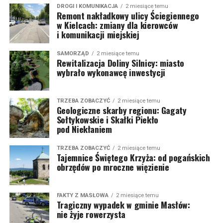
DROGI I KOMUNIKACJA
2 miesiące temu
Remont nakładkowy ulicy Ściegiennego
w Kielcach: zmiany dla kierowców
i komunikacji miejskiej
SAMORZĄD
2 miesiące temu
Rewitalizacja Doliny Silnicy: miasto
wybrało wykonawcę inwestycji
TRZEBA ZOBACZYĆ
2 miesiące temu
Geologiczne skarby regionu: Gagaty
Sołtykowskie i Skałki Piekło
pod Niekłaniem
TRZEBA ZOBACZYĆ
2 miesiące temu
Tajemnice Świętego Krzyża: od pogańskich
obrzędów po mroczne więzienie
FAKTY Z MASŁOWA
2 miesiące temu
Tragiczny wypadek w gminie Masłów:
nie żyje rowerzysta