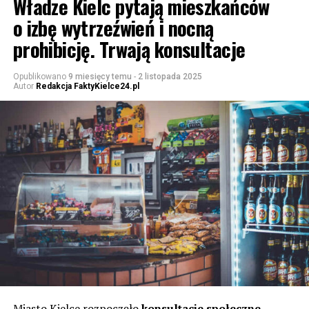
Władze Kielc pytają mieszkańców
o izbę wytrzeźwień i nocną
prohibicję. Trwają konsultacje
Opublikowano
9 miesięcy temu
-
2 listopada 2025
Autor
Redakcja FaktyKielce24.pl
Miasto Kielce rozpoczęło
konsultacje społeczne