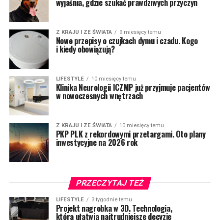
wyjaśnia, gdzie szukać prawdziwych przyczyn
Z KRAJU I ZE ŚWIATA
9 miesięcy temu
Nowe przepisy o czujkach dymu i czadu. Kogo
i kiedy obowiązują?
LIFESTYLE
10 miesięcy temu
Klinika Neurologii ICZMP już przyjmuje pacjentów
w nowoczesnych wnętrzach
Z KRAJU I ZE ŚWIATA
10 miesięcy temu
PKP PLK z rekordowymi przetargami. Oto plany
inwestycyjne na 2026 rok
PRZECZYTAJ TEŻ
LIFESTYLE
3 tygodnie temu
Projekt nagrobka w 3D. Technologia,
która ułatwia najtrudniejsze decyzje