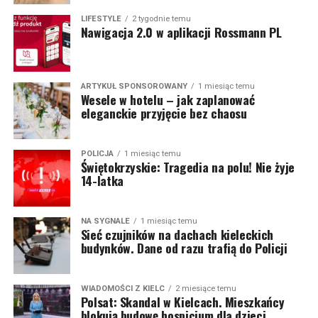
LIFESTYLE
2 tygodnie temu
Nawigacja 2.0 w aplikacji Rossmann PL
ARTYKUŁ SPONSOROWANY
1 miesiąc temu
Wesele w hotelu – jak zaplanować
eleganckie przyjęcie bez chaosu
POLICJA
1 miesiąc temu
Świętokrzyskie: Tragedia na polu! Nie żyje
14-latka
NA SYGNALE
1 miesiąc temu
Sieć czujników na dachach kieleckich
budynków. Dane od razu trafią do Policji
WIADOMOŚCI Z KIELC
2 miesiące temu
Polsat: Skandal w Kielcach. Mieszkańcy
blokują budowę hospicjum dla dzieci