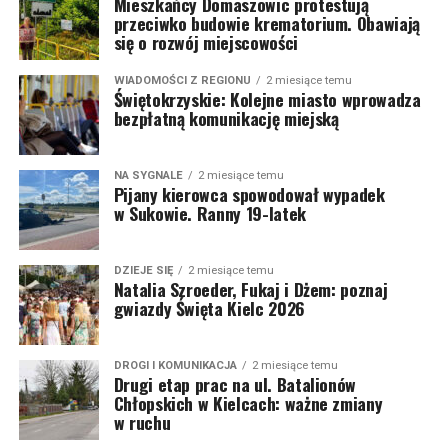
Mieszkańcy Domaszowic protestują
przeciwko budowie krematorium. Obawiają
się o rozwój miejscowości
WIADOMOŚCI Z REGIONU
2 miesiące temu
Świętokrzyskie: Kolejne miasto wprowadza
bezpłatną komunikację miejską
NA SYGNALE
2 miesiące temu
Pijany kierowca spowodował wypadek
w Sukowie. Ranny 19-latek
DZIEJE SIĘ
2 miesiące temu
Natalia Szroeder, Fukaj i Dżem: poznaj
gwiazdy Święta Kielc 2026
DROGI I KOMUNIKACJA
2 miesiące temu
Drugi etap prac na ul. Batalionów
Chłopskich w Kielcach: ważne zmiany
w ruchu