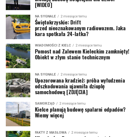
[WIDEO]
NA SYGNALE
2 miesiące temu
Świętokrzyskie: Drift
przed nieoznakowanym radiowozem. Jaka
kara spotkała 24-latka?
WIADOMOŚCI Z KIELC
2 miesiące temu
Pomost nad Zalewem Kieleckim zamknięty!
Obiekt w złym stanie technicznym
NA SYGNALE
2 miesiące temu
Upozorowana kradzież: próba wyłudzenia
odszkodowania ujawniła dziuplę
samochodową [ZDJĘCIA]
SAMORZĄD
2 miesiące temu
Kielce planują budowę spalarni odpadów?
Wiemy więcej
FAKTY Z MASŁOWA
2 miesiące temu