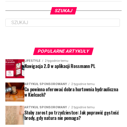
SZUKAJ
POPULARNE ARTYKUŁY
LIFESTYLE
2 tygodnie temu
Nawigacja 2.0 w aplikacji Rossmann PL
ARTYKUŁ SPONSOROWANY
2 tygodnie temu
Co powinna oferować dobra hurtownia hydrauliczna
w Kielcach?
ARTYKUŁ SPONSOROWANY
2 tygodnie temu
Słaby zarost po trzydziestce: Jak poprawić gęstość
brody, gdy natura nie pomaga?