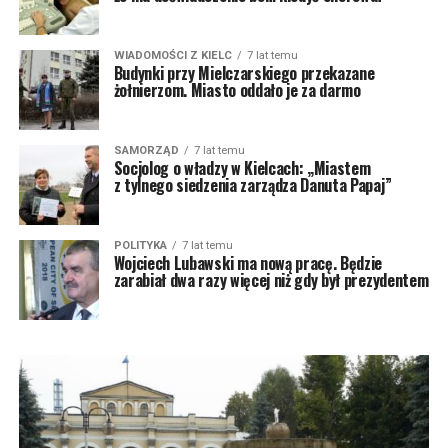
WIADOMOŚCI Z KIELC
7 lat temu
Budynki przy Mielczarskiego przekazane
żołnierzom. Miasto oddało je za darmo
SAMORZĄD
7 lat temu
Socjolog o władzy w Kielcach: „Miastem
z tylnego siedzenia zarządza Danuta Papaj”
POLITYKA
7 lat temu
Wojciech Lubawski ma nową pracę. Będzie
zarabiał dwa razy więcej niż gdy był prezydentem