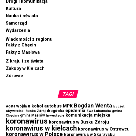
Drogi i komunikacja
Kultura
Nauka i oświata
Samorząd
Wydarzenia
Wiadomości z regionu
Fakty z Chęcin
Fakty z Masłowa
Z kraju i ze świata
Zakupy w Kielcach
Zdrowie
TAGI
Bogdan Wenta
autobus MPK
alkohol
Agata Wojda
budżet
epidemia
drogówka
Ewa Łukomska
obywatelski
Busko Zdrój
gmina
komunikacja miejska
gmina Masłów
Chęciny
Inwestycje
koronawirus
koronawirus w Busku Zdroju
koronawirus w kielcach
koronawirus w Ostrowcu
koronawirus w Polsce
koronawirus w Skarżysku