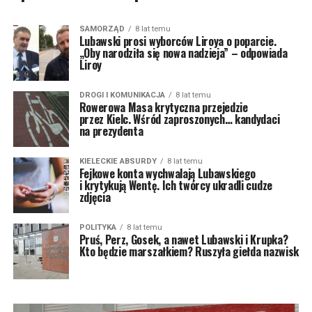
SAMORZĄD
8 lat temu
Lubawski prosi wyborców Liroya o poparcie.
„Oby narodziła się nowa nadzieja” – odpowiada
Liroy
DROGI I KOMUNIKACJA
8 lat temu
Rowerowa Masa krytyczna przejedzie
przez Kielc. Wśród zaproszonych… kandydaci
na prezydenta
KIELECKIE ABSURDY
8 lat temu
Fejkowe konta wychwalają Lubawskiego
i krytykują Wentę. Ich twórcy ukradli cudze
zdjęcia
POLITYKA
8 lat temu
Pruś, Perz, Gosek, a nawet Lubawski i Krupka?
Kto będzie marszałkiem? Ruszyła giełda nazwisk