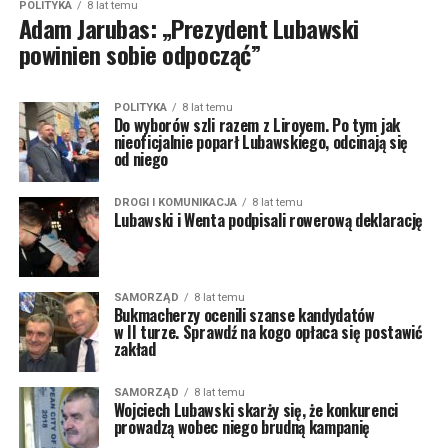
POLITYKA
8 lat temu
Adam Jarubas: „Prezydent Lubawski
powinien sobie odpocząć”
POLITYKA
8 lat temu
Do wyborów szli razem z Liroyem. Po tym jak
nieoficjalnie poparł Lubawskiego, odcinają się
od niego
DROGI I KOMUNIKACJA
8 lat temu
Lubawski i Wenta podpisali rowerową deklarację
SAMORZĄD
8 lat temu
Bukmacherzy ocenili szanse kandydatów
w II turze. Sprawdź na kogo opłaca się postawić
zakład
SAMORZĄD
8 lat temu
Wojciech Lubawski skarży się, że konkurenci
prowadzą wobec niego brudną kampanię