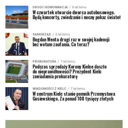
DROGI I KOMUNIKACJA
6 lat temu
W czwartek otwarcie dworca autobusowego.
Będą koncerty, zwiedzanie i nocny pokaz świateł
SAMORZĄD
6 lat temu
Bogdan Wenta drugi raz w swojej kadencji
bez wotum zaufania. Co teraz?
PROKURATURA
7 lat temu
Podczas sprzedaży Korony Kielce doszło
do nieprawidłowości? Prezydent Kielc
zawiadamia prokuraturę
WIADOMOŚCI Z KIELC
7 lat temu
W centrum Kielc stanie pomnik Przemysława
Gosiewskiego. Za ponad 100 tysięcy złotych