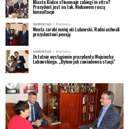
Miasto Kielce sfinansuje zabiegi in-vitro?
Prezydent jest na tak. Niebawem ruszą
konsultacje
SAMORZĄD
8 lat temu
Wenta zarobi mniej niż Lubawski. Radni uchwali
prezydentowi pensję
SAMORZĄD
8 lat temu
Ostatnie wystąpienie prezydenta Wojciecha
Lubawskiego. „Byłem jak zawiadowca stacji”