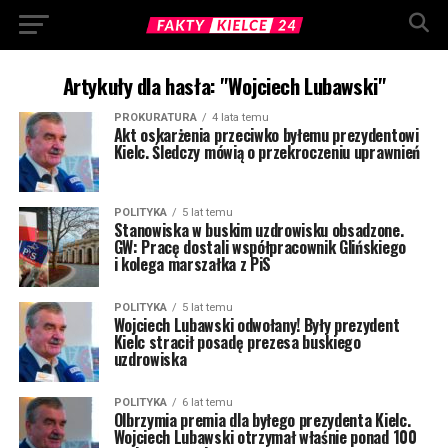
Artykuły dla hasła: "Wojciech Lubawski"
PROKURATURA
4 lata temu
Akt oskarżenia przeciwko byłemu prezydentowi
Kielc. Śledczy mówią o przekroczeniu uprawnień
POLITYKA
5 lat temu
Stanowiska w buskim uzdrowisku obsadzone.
GW: Pracę dostali współpracownik Glińskiego
i kolega marszałka z PiS
POLITYKA
5 lat temu
Wojciech Lubawski odwołany! Były prezydent
Kielc stracił posadę prezesa buskiego
uzdrowiska
POLITYKA
6 lat temu
Olbrzymia premia dla byłego prezydenta Kielc.
Wojciech Lubawski otrzymał właśnie ponad 100