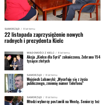
SAMORZĄD
8 lat temu
22 listopada zaprzysiężenie nowych
radnych i prezydenta Kielc
WIADOMOŚCI Z KIELC
8 lat temu
Akcja „Kielce dla Syrii” zakończona. Zebrano 154
tysiące złotych
SAMORZĄD
8 lat temu
Wojciech Lubawski: „Wycofuję się z życia
publicznego, zmienię numer telefonu”
SAMORZĄD
8 lat temu
Młodzi wyborcy postawili na Wentę. Seniorzy też