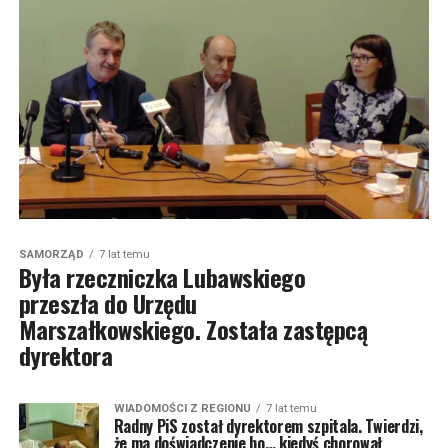
SAMORZĄD
7 lat temu
Była rzeczniczka Lubawskiego
przeszła do Urzędu
Marszałkowskiego. Została zastępcą
dyrektora
WIADOMOŚCI Z REGIONU
7 lat temu
Radny PiS został dyrektorem szpitala. Twierdzi,
że ma doświadczenie bo… kiedyś chorował