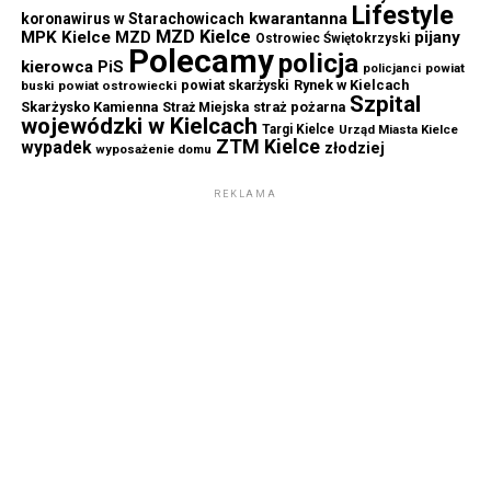
Lifestyle
kwarantanna
koronawirus w Starachowicach
MZD Kielce
MPK Kielce
MZD
pijany
Ostrowiec Świętokrzyski
Polecamy
policja
kierowca
PiS
powiat
policjanci
powiat skarżyski
Rynek w Kielcach
buski
powiat ostrowiecki
Szpital
Skarżysko Kamienna
straż pożarna
Straż Miejska
wojewódzki w Kielcach
Targi Kielce
Urząd Miasta Kielce
ZTM Kielce
wypadek
złodziej
wyposażenie domu
REKLAMA