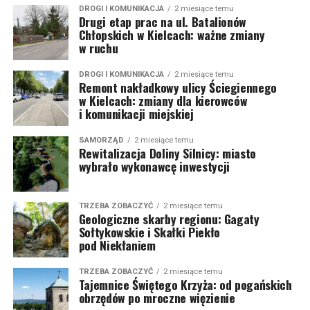
DROGI I KOMUNIKACJA
2 miesiące temu
Drugi etap prac na ul. Batalionów
Chłopskich w Kielcach: ważne zmiany
w ruchu
DROGI I KOMUNIKACJA
2 miesiące temu
Remont nakładkowy ulicy Ściegiennego
w Kielcach: zmiany dla kierowców
i komunikacji miejskiej
SAMORZĄD
2 miesiące temu
Rewitalizacja Doliny Silnicy: miasto
wybrało wykonawcę inwestycji
TRZEBA ZOBACZYĆ
2 miesiące temu
Geologiczne skarby regionu: Gagaty
Sołtykowskie i Skałki Piekło
pod Niekłaniem
TRZEBA ZOBACZYĆ
2 miesiące temu
Tajemnice Świętego Krzyża: od pogańskich
obrzędów po mroczne więzienie