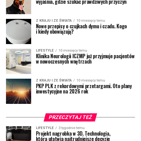
wyjaśnia, gdzie szukać prawdziwych przyczyn
Z KRAJU I ZE ŚWIATA
10 miesięcy temu
Nowe przepisy o czujkach dymu i czadu. Kogo
i kiedy obowiązują?
LIFESTYLE
10 miesięcy temu
Klinika Neurologii ICZMP już przyjmuje pacjentów
w nowoczesnych wnętrzach
Z KRAJU I ZE ŚWIATA
10 miesięcy temu
PKP PLK z rekordowymi przetargami. Oto plany
inwestycyjne na 2026 rok
PRZECZYTAJ TEŻ
LIFESTYLE
3 tygodnie temu
Projekt nagrobka w 3D. Technologia,
która ułatwia najtrudniejsze decyzje