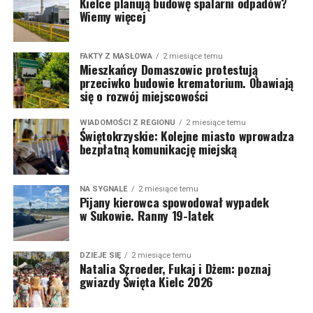
Kielce planują budowę spalarni odpadów?
Wiemy więcej
FAKTY Z MASŁOWA
2 miesiące temu
Mieszkańcy Domaszowic protestują
przeciwko budowie krematorium. Obawiają
się o rozwój miejscowości
WIADOMOŚCI Z REGIONU
2 miesiące temu
Świętokrzyskie: Kolejne miasto wprowadza
bezpłatną komunikację miejską
NA SYGNALE
2 miesiące temu
Pijany kierowca spowodował wypadek
w Sukowie. Ranny 19-latek
DZIEJE SIĘ
2 miesiące temu
Natalia Szroeder, Fukaj i Dżem: poznaj
gwiazdy Święta Kielc 2026