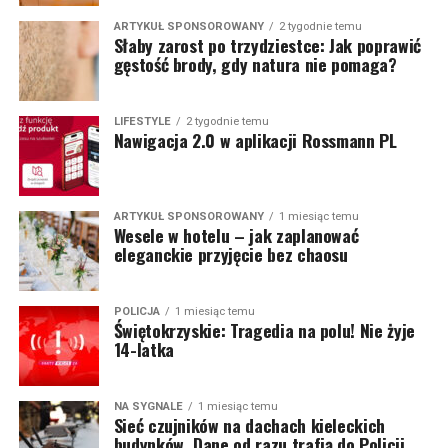
ARTYKUŁ SPONSOROWANY
2 tygodnie temu
Słaby zarost po trzydziestce: Jak poprawić
gęstość brody, gdy natura nie pomaga?
LIFESTYLE
2 tygodnie temu
Nawigacja 2.0 w aplikacji Rossmann PL
ARTYKUŁ SPONSOROWANY
1 miesiąc temu
Wesele w hotelu – jak zaplanować
eleganckie przyjęcie bez chaosu
POLICJA
1 miesiąc temu
Świętokrzyskie: Tragedia na polu! Nie żyje
14-latka
NA SYGNALE
1 miesiąc temu
Sieć czujników na dachach kieleckich
budynków. Dane od razu trafią do Policji