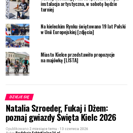
instalacja artystyczna, w sobotę będzie
turniej
Na kieleckim Rynku świętowano 19 lat Polski
w Unii Europejskiej [zdjęcia]
Miasto Kielce przedstawiło propozycje
na majówkę [LISTA]
DZIEJE SIĘ
Natalia Szroeder, Fukaj i Dżem:
poznaj gwiazdy Święta Kielc 2026
Opublikowano
2 miesiące temu
-
13 czerwca 2026
Autor
Redakcja FaktyKielce24.pl