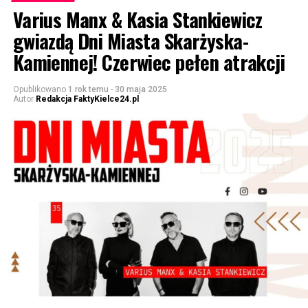
Varius Manx & Kasia Stankiewicz
gwiazdą Dni Miasta Skarżyska-
Kamiennej! Czerwiec pełen atrakcji
Opublikowano
1 rok temu
-
30 maja 2025
Autor
Redakcja FaktyKielce24.pl