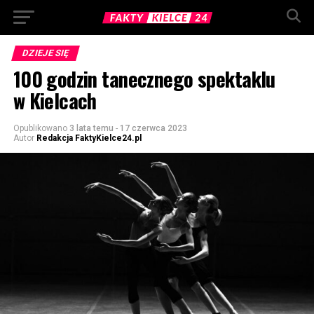
DZIEJE SIĘ
100 godzin tanecznego spektaklu
w Kielcach
Opublikowano
3 lata temu
-
17 czerwca 2023
Autor
Redakcja FaktyKielce24.pl