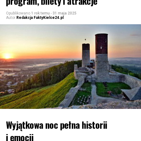
program, bilety i atrakcje
Opublikowano
1 rok temu
-
31 maja 2025
Autor
Redakcja FaktyKielce24.pl
Wyjątkowa noc pełna historii
i emocji