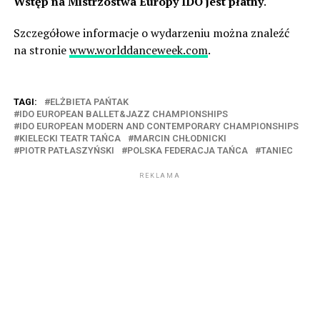
Wstęp na Mistrzostwa Europy IDO jest płatny
.
Szczegółowe informacje o wydarzeniu można znaleźć
na stronie
www.worlddanceweek.com
.
TAGI:
ELŻBIETA PAŃTAK
IDO EUROPEAN BALLET&JAZZ CHAMPIONSHIPS
IDO EUROPEAN MODERN AND CONTEMPORARY CHAMPIONSHIPS
KIELECKI TEATR TAŃCA
MARCIN CHŁODNICKI
PIOTR PATŁASZYŃSKI
POLSKA FEDERACJA TAŃCA
TANIEC
REKLAMA