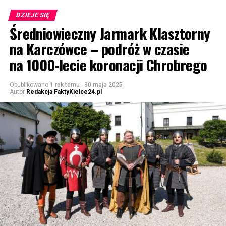
DZIEJE SIĘ
Średniowieczny Jarmark Klasztorny
na Karczówce – podróż w czasie
na 1000-lecie koronacji Chrobrego
Opublikowano
1 rok temu
-
30 maja 2025
Autor
Redakcja FaktyKielce24.pl