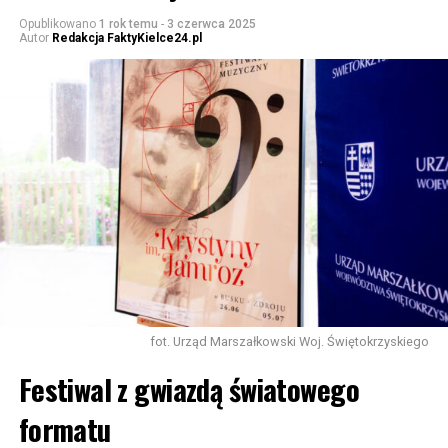
Opublikowano
1 rok temu
-
3 czerwca 2025
Autor
Redakcja FaktyKielce24.pl
fot. Urząd Marszałkowski Woj. Świętokrzyskiego
Festiwal z gwiazdą światowego
formatu