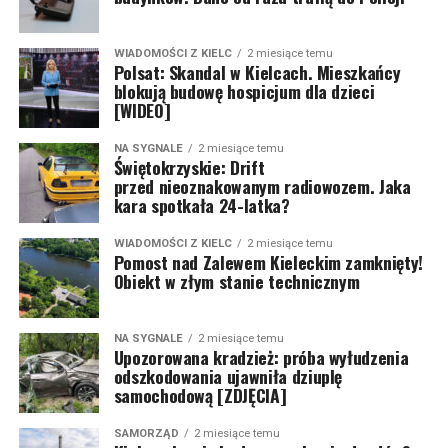
WIADOMOŚCI Z KIELC
2 miesiące temu
Polsat: Skandal w Kielcach. Mieszkańcy
blokują budowę hospicjum dla dzieci
[WIDEO]
NA SYGNALE
2 miesiące temu
Świętokrzyskie: Drift
przed nieoznakowanym radiowozem. Jaka
kara spotkała 24-latka?
WIADOMOŚCI Z KIELC
2 miesiące temu
Pomost nad Zalewem Kieleckim zamknięty!
Obiekt w złym stanie technicznym
NA SYGNALE
2 miesiące temu
Upozorowana kradzież: próba wyłudzenia
odszkodowania ujawniła dziuplę
samochodową [ZDJĘCIA]
SAMORZĄD
2 miesiące temu