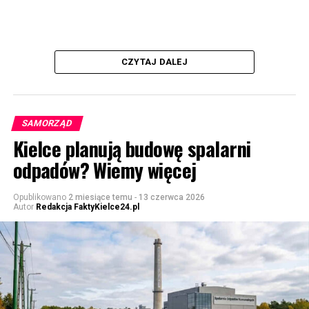
CZYTAJ DALEJ
SAMORZĄD
Kielce planują budowę spalarni
odpadów? Wiemy więcej
Opublikowano
2 miesiące temu
-
13 czerwca 2026
Autor
Redakcja FaktyKielce24.pl