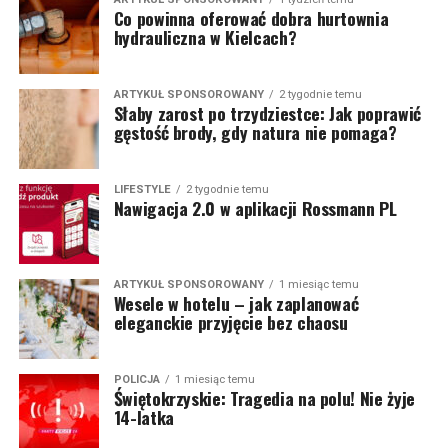
Co powinna oferować dobra hurtownia
hydrauliczna w Kielcach?
ARTYKUŁ SPONSOROWANY
2 tygodnie temu
Słaby zarost po trzydziestce: Jak poprawić
gęstość brody, gdy natura nie pomaga?
LIFESTYLE
2 tygodnie temu
Nawigacja 2.0 w aplikacji Rossmann PL
ARTYKUŁ SPONSOROWANY
1 miesiąc temu
Wesele w hotelu – jak zaplanować
eleganckie przyjęcie bez chaosu
POLICJA
1 miesiąc temu
Świętokrzyskie: Tragedia na polu! Nie żyje
14-latka