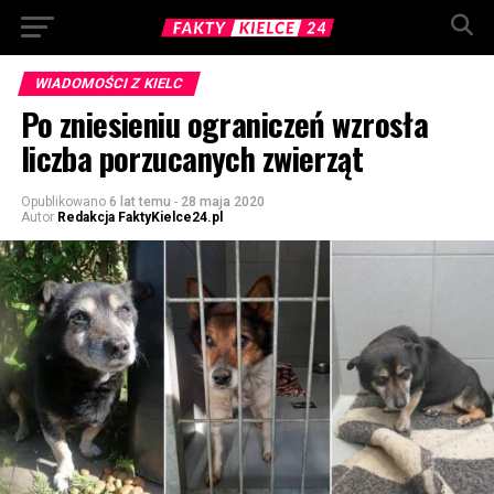
WIADOMOŚCI Z KIELC
Po zniesieniu ograniczeń wzrosła
liczba porzucanych zwierząt
Opublikowano
6 lat temu
-
28 maja 2020
Autor
Redakcja FaktyKielce24.pl