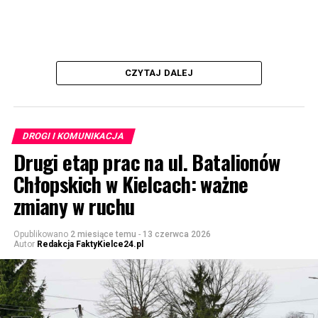
CZYTAJ DALEJ
DROGI I KOMUNIKACJA
Drugi etap prac na ul. Batalionów
Chłopskich w Kielcach: ważne
zmiany w ruchu
Opublikowano
2 miesiące temu
-
13 czerwca 2026
Autor
Redakcja FaktyKielce24.pl