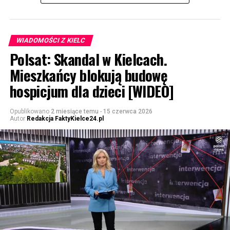
WIADOMOŚCI Z KIELC
Polsat: Skandal w Kielcach.
Mieszkańcy blokują budowę
hospicjum dla dzieci [WIDEO]
Opublikowano
2 miesiące temu
-
15 czerwca 2026
Autor
Redakcja FaktyKielce24.pl