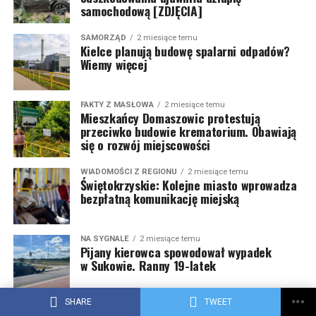
samochodową [ZDJĘCIA]
SAMORZĄD
2 miesiące temu
Kielce planują budowę spalarni odpadów?
Wiemy więcej
FAKTY Z MASŁOWA
2 miesiące temu
Mieszkańcy Domaszowic protestują
przeciwko budowie krematorium. Obawiają
się o rozwój miejscowości
WIADOMOŚCI Z REGIONU
2 miesiące temu
Świętokrzyskie: Kolejne miasto wprowadza
bezpłatną komunikację miejską
NA SYGNALE
2 miesiące temu
Pijany kierowca spowodował wypadek
w Sukowie. Ranny 19-latek
SHARE
TWEET
DZIEJE SIĘ
2 miesiące temu