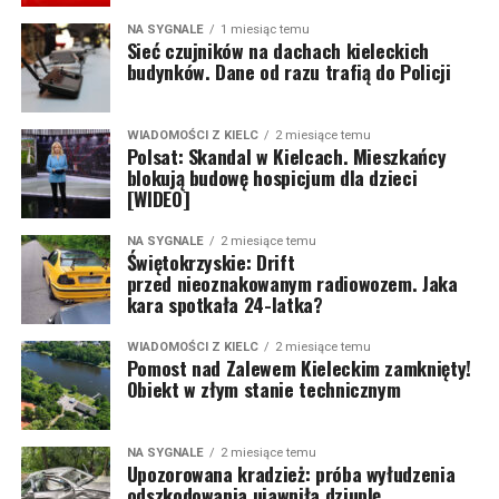
NA SYGNALE
1 miesiąc temu
Sieć czujników na dachach kieleckich
budynków. Dane od razu trafią do Policji
WIADOMOŚCI Z KIELC
2 miesiące temu
Polsat: Skandal w Kielcach. Mieszkańcy
blokują budowę hospicjum dla dzieci
[WIDEO]
NA SYGNALE
2 miesiące temu
Świętokrzyskie: Drift
przed nieoznakowanym radiowozem. Jaka
kara spotkała 24-latka?
WIADOMOŚCI Z KIELC
2 miesiące temu
Pomost nad Zalewem Kieleckim zamknięty!
Obiekt w złym stanie technicznym
NA SYGNALE
2 miesiące temu
Upozorowana kradzież: próba wyłudzenia
odszkodowania ujawniła dziuplę