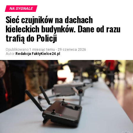
NA SYGNALE
Sieć czujników na dachach
kieleckich budynków. Dane od razu
trafią do Policji
Opublikowano
1 miesiąc temu
-
29 czerwca 2026
Autor
Redakcja FaktyKielce24.pl