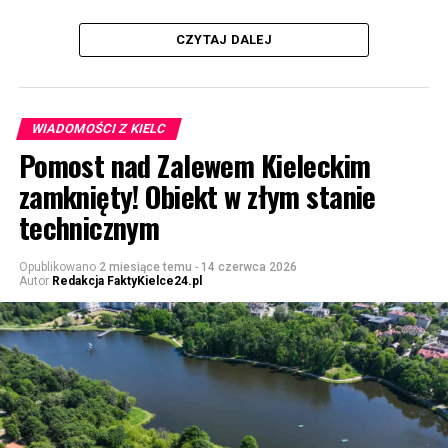
CZYTAJ DALEJ
WIADOMOŚCI Z KIELC
Pomost nad Zalewem Kieleckim
zamknięty! Obiekt w złym stanie
technicznym
Opublikowano
2 miesiące temu
-
14 czerwca 2026
Autor
Redakcja FaktyKielce24.pl