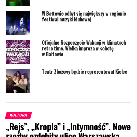
W Bałtowie odbył się największy w regionie
festiwal muzyki klubowej
Oficjalne Rozpoczęcie Wakacji w klimatach
retro time. Wielka impreza w sobotę
w Bałtowie
Teatr Zbożowy będzie reprezentował Kielce
KULTURA
„Rejs”, „Kropla” i „Intymność”. Nowe
rzeźby ozdobiły ulicę Warszawską