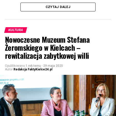
CZYTAJ DALEJ
KULTURA
Nowoczesne Muzeum Stefana
Żeromskiego w Kielcach –
rewitalizacja zabytkowej willi
Opublikowano
1 rok temu
-
29 maja 2025
Autor
Redakcja FaktyKielce24.pl