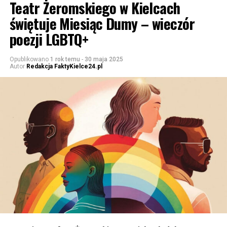
Teatr Żeromskiego w Kielcach
świętuje Miesiąc Dumy – wieczór
poezji LGBTQ+
Opublikowano
1 rok temu
-
30 maja 2025
Autor
Redakcja FaktyKielce24.pl