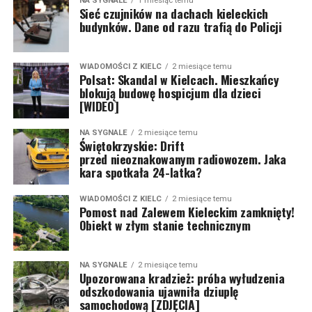
NA SYGNALE
1 miesiąc temu
Sieć czujników na dachach kieleckich
budynków. Dane od razu trafią do Policji
WIADOMOŚCI Z KIELC
2 miesiące temu
Polsat: Skandal w Kielcach. Mieszkańcy
blokują budowę hospicjum dla dzieci
[WIDEO]
NA SYGNALE
2 miesiące temu
Świętokrzyskie: Drift
przed nieoznakowanym radiowozem. Jaka
kara spotkała 24-latka?
WIADOMOŚCI Z KIELC
2 miesiące temu
Pomost nad Zalewem Kieleckim zamknięty!
Obiekt w złym stanie technicznym
NA SYGNALE
2 miesiące temu
Upozorowana kradzież: próba wyłudzenia
odszkodowania ujawniła dziuplę
samochodową [ZDJĘCIA]