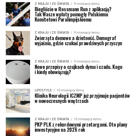
Z KRAJU I ZE ŚWIATA
9 miesięcy temu
Biegliście w Rossmann Run z aplikacją?
Tak Wasze wpłaty pomogły Polskiemu
Komitetowi Paralimpijskiemu
Z KRAJU I ZE ŚWIATA
9 miesięcy temu
Zwierzęta domowe a dzietność. Demograf
wyjaśnia, gdzie szukać prawdziwych przyczyn
Z KRAJU I ZE ŚWIATA
9 miesięcy temu
Nowe przepisy o czujkach dymu i czadu. Kogo
i kiedy obowiązują?
LIFESTYLE
10 miesięcy temu
Klinika Neurologii ICZMP już przyjmuje pacjentów
w nowoczesnych wnętrzach
Z KRAJU I ZE ŚWIATA
10 miesięcy temu
PKP PLK z rekordowymi przetargami. Oto plany
inwestycyjne na 2026 rok