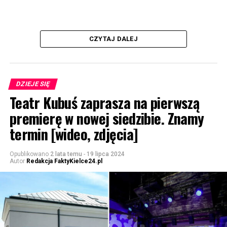
CZYTAJ DALEJ
DZIEJE SIĘ
Teatr Kubuś zaprasza na pierwszą
premierę w nowej siedzibie. Znamy
termin [wideo, zdjęcia]
Opublikowano
2 lata temu
-
19 lipca 2024
Autor
Redakcja FaktyKielce24.pl