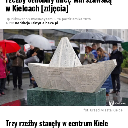
w Kielcach [zdjęcia]
Opublikowano
9 miesięcy temu
-
26 października 2025
Autor
Redakcja FaktyKielce24.pl
fot. Urząd Miasta Kielce
Trzy rzeźby stanęły w centrum Kielc