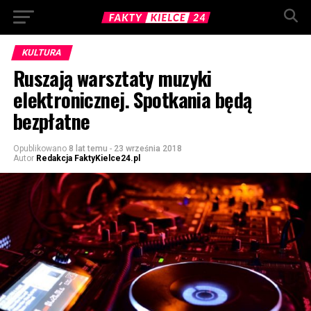
KULTURA
Ruszają warsztaty muzyki
elektronicznej. Spotkania będą
bezpłatne
Opublikowano
8 lat temu
-
23 września 2018
Autor
Redakcja FaktyKielce24.pl