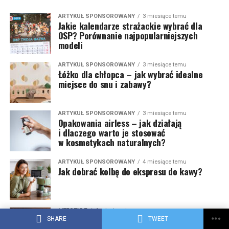
ARTYKUŁ SPONSOROWANY
3 miesiące temu
Jakie kalendarze strażackie wybrać dla
OSP? Porównanie najpopularniejszych
modeli
ARTYKUŁ SPONSOROWANY
3 miesiące temu
Łóżko dla chłopca – jak wybrać idealne
miejsce do snu i zabawy?
ARTYKUŁ SPONSOROWANY
3 miesiące temu
Opakowania airless – jak działają
i dlaczego warto je stosować
w kosmetykach naturalnych?
ARTYKUŁ SPONSOROWANY
4 miesiące temu
Jak dobrać kolbę do ekspresu do kawy?
LIFESTYLE
4 miesiące temu
Znaczki CCCP – historia, wartość i sekrety
SHARE
TWEET