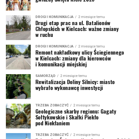
DROGI I KOMUNIKACJA
2 miesiące temu
Drugi etap prac na ul. Batalionów
Chłopskich w Kielcach: ważne zmiany
w ruchu
DROGI I KOMUNIKACJA
2 miesiące temu
Remont nakładkowy ulicy Ściegiennego
w Kielcach: zmiany dla kierowców
i komunikacji miejskiej
SAMORZĄD
2 miesiące temu
Rewitalizacja Doliny Silnicy: miasto
wybrało wykonawcę inwestycji
TRZEBA ZOBACZYĆ
2 miesiące temu
Geologiczne skarby regionu: Gagaty
Sołtykowskie i Skałki Piekło
pod Niekłaniem
TRZEBA ZOBACZYĆ
2 miesiące temu