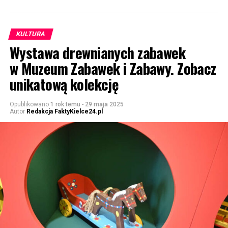
KULTURA
Wystawa drewnianych zabawek
w Muzeum Zabawek i Zabawy. Zobacz
unikatową kolekcję
Opublikowano
1 rok temu
-
29 maja 2025
Autor
Redakcja FaktyKielce24.pl