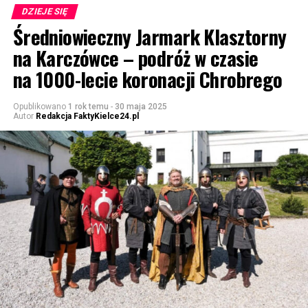
DZIEJE SIĘ
Średniowieczny Jarmark Klasztorny
na Karczówce – podróż w czasie
na 1000-lecie koronacji Chrobrego
Opublikowano
1 rok temu
-
30 maja 2025
Autor
Redakcja FaktyKielce24.pl