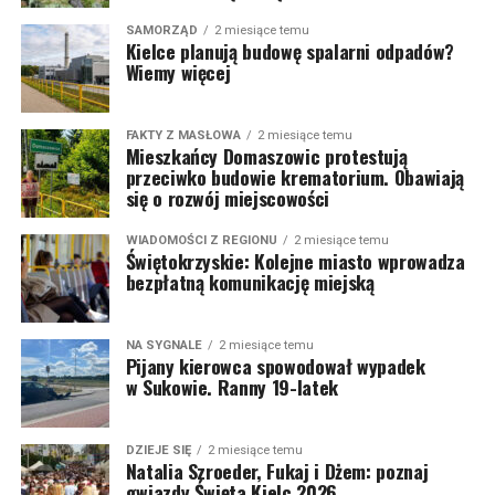
SAMORZĄD
2 miesiące temu
Kielce planują budowę spalarni odpadów?
Wiemy więcej
FAKTY Z MASŁOWA
2 miesiące temu
Mieszkańcy Domaszowic protestują
przeciwko budowie krematorium. Obawiają
się o rozwój miejscowości
WIADOMOŚCI Z REGIONU
2 miesiące temu
Świętokrzyskie: Kolejne miasto wprowadza
bezpłatną komunikację miejską
NA SYGNALE
2 miesiące temu
Pijany kierowca spowodował wypadek
w Sukowie. Ranny 19-latek
DZIEJE SIĘ
2 miesiące temu
Natalia Szroeder, Fukaj i Dżem: poznaj
gwiazdy Święta Kielc 2026