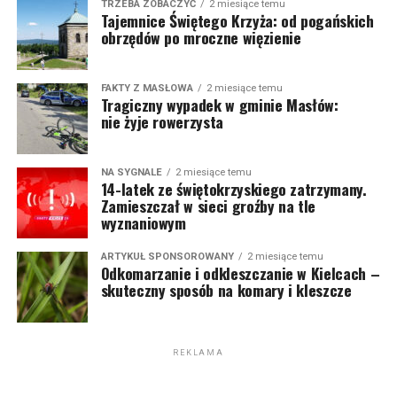
TRZEBA ZOBACZYĆ
2 miesiące temu
Tajemnice Świętego Krzyża: od pogańskich
obrzędów po mroczne więzienie
FAKTY Z MASŁOWA
2 miesiące temu
Tragiczny wypadek w gminie Masłów:
nie żyje rowerzysta
NA SYGNALE
2 miesiące temu
14-latek ze świętokrzyskiego zatrzymany.
Zamieszczał w sieci groźby na tle
wyznaniowym
ARTYKUŁ SPONSOROWANY
2 miesiące temu
Odkomarzanie i odkleszczanie w Kielcach –
skuteczny sposób na komary i kleszcze
REKLAMA