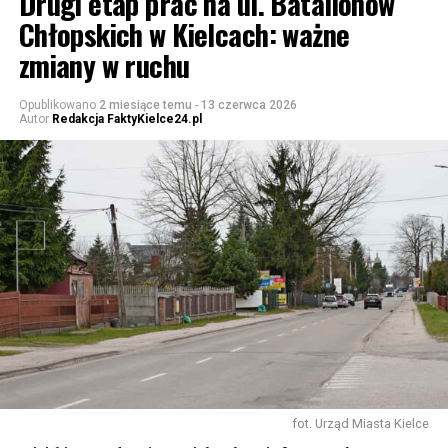
Drugi etap prac na ul. Batalionów
Chłopskich w Kielcach: ważne
zmiany w ruchu
Opublikowano
2 miesiące temu
-
13 czerwca 2026
Autor
Redakcja FaktyKielce24.pl
fot. Urząd Miasta Kielce