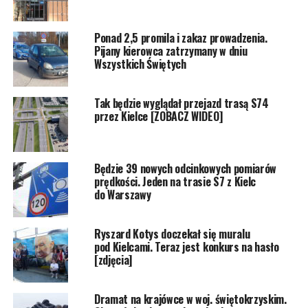
Ponad 2,5 promila i zakaz prowadzenia.
Pijany kierowca zatrzymany w dniu
Wszystkich Świętych
Tak będzie wyglądał przejazd trasą S74
przez Kielce [ZOBACZ WIDEO]
Będzie 39 nowych odcinkowych pomiarów
prędkości. Jeden na trasie S7 z Kielc
do Warszawy
Ryszard Kotys doczekał się muralu
pod Kielcami. Teraz jest konkurs na hasło
[zdjęcia]
Dramat na krajówce w woj. świętokrzyskim.