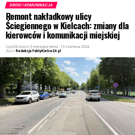
DROGI I KOMUNIKACJA
Remont nakładkowy ulicy
Ściegiennego w Kielcach: zmiany dla
kierowców i komunikacji miejskiej
Opublikowano
2 miesiące temu
-
13 czerwca 2026
Autor
Redakcja FaktyKielce24.pl