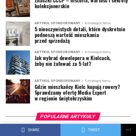
Znaczki CCCP – historia, wartość i sekrety
kolekcjonerskie
ARTYKUŁ SPONSOROWANY
4 miesiące temu
5 nieoczywistych detali, które dyskretnie
podnoszą wartość mieszkania
przed sprzedażą
ARTYKUŁ SPONSOROWANY
4 miesiące temu
Jak wybrać dewelopera w Kielcach,
żeby nie żałować za 5 lat?
ARTYKUŁ SPONSOROWANY
5 miesięcy temu
Gdzie mieszkańcy Kielc kupują rowery?
Sprawdzamy ofertę Media Expert
w regionie świętokrzyskim
POPULARNE ARTYKUŁY
LIFESTYLE
2 tygodnie temu
SHARE
TWEET
Nawigacja 2.0 w aplikacji Rossmann PL