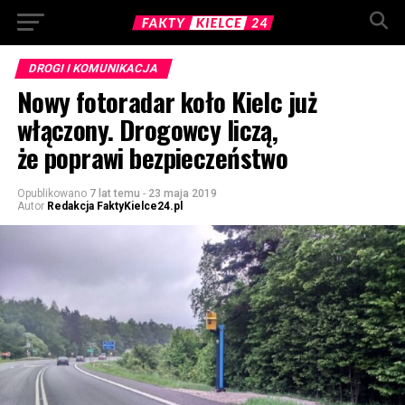
DROGI I KOMUNIKACJA
Nowy fotoradar koło Kielc już
włączony. Drogowcy liczą,
że poprawi bezpieczeństwo
Opublikowano
7 lat temu
-
23 maja 2019
Autor
Redakcja FaktyKielce24.pl