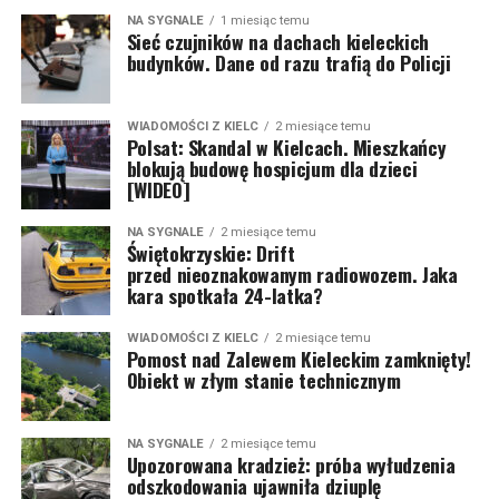
NA SYGNALE
1 miesiąc temu
Sieć czujników na dachach kieleckich
budynków. Dane od razu trafią do Policji
WIADOMOŚCI Z KIELC
2 miesiące temu
Polsat: Skandal w Kielcach. Mieszkańcy
blokują budowę hospicjum dla dzieci
[WIDEO]
NA SYGNALE
2 miesiące temu
Świętokrzyskie: Drift
przed nieoznakowanym radiowozem. Jaka
kara spotkała 24-latka?
WIADOMOŚCI Z KIELC
2 miesiące temu
Pomost nad Zalewem Kieleckim zamknięty!
Obiekt w złym stanie technicznym
NA SYGNALE
2 miesiące temu
Upozorowana kradzież: próba wyłudzenia
odszkodowania ujawniła dziuplę