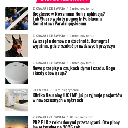
Z KRAJU I ZE ŚWIATA
9 miesięcy temu
Biegliście w Rossmann Run z aplikacją?
Tak Wasze wpłaty pomogły Polskiemu
Komitetowi Paralimpijskiemu
Z KRAJU I ZE ŚWIATA
9 miesięcy temu
Zwierzęta domowe a dzietność. Demograf
wyjaśnia, gdzie szukać prawdziwych przyczyn
Z KRAJU I ZE ŚWIATA
9 miesięcy temu
Nowe przepisy o czujkach dymu i czadu. Kogo
i kiedy obowiązują?
LIFESTYLE
10 miesięcy temu
Klinika Neurologii ICZMP już przyjmuje pacjentów
w nowoczesnych wnętrzach
Z KRAJU I ZE ŚWIATA
10 miesięcy temu
PKP PLK z rekordowymi przetargami. Oto plany
inwestycyjne na 2026 rok