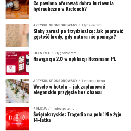
Co powinna oferować dobra hurtownia
hydrauliczna w Kielcach?
ARTYKUŁ SPONSOROWANY
1 tydzień temu
Słaby zarost po trzydziestce: Jak poprawić
gęstość brody, gdy natura nie pomaga?
LIFESTYLE
2 tygodnie temu
Nawigacja 2.0 w aplikacji Rossmann PL
ARTYKUŁ SPONSOROWANY
1 miesiąc temu
Wesele w hotelu – jak zaplanować
eleganckie przyjęcie bez chaosu
POLICJA
1 miesiąc temu
Świętokrzyskie: Tragedia na polu! Nie żyje
14-latka