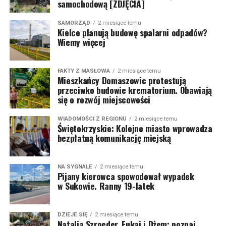
samochodową [ZDJĘCIA]
SAMORZĄD
2 miesiące temu
Kielce planują budowę spalarni odpadów?
Wiemy więcej
FAKTY Z MASŁOWA
2 miesiące temu
Mieszkańcy Domaszowic protestują
przeciwko budowie krematorium. Obawiają
się o rozwój miejscowości
WIADOMOŚCI Z REGIONU
2 miesiące temu
Świętokrzyskie: Kolejne miasto wprowadza
bezpłatną komunikację miejską
NA SYGNALE
2 miesiące temu
Pijany kierowca spowodował wypadek
w Sukowie. Ranny 19-latek
DZIEJE SIĘ
2 miesiące temu
Natalia Szroeder, Fukaj i Dżem: poznaj