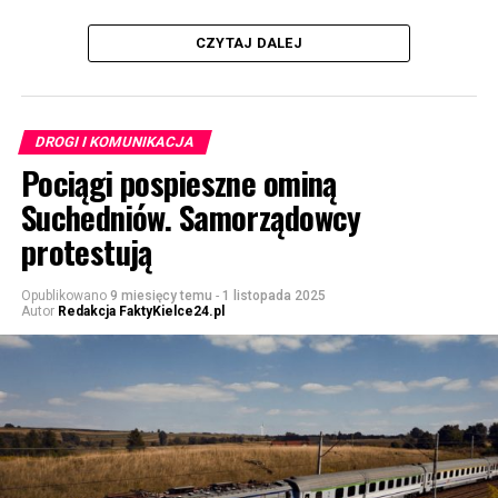
CZYTAJ DALEJ
DROGI I KOMUNIKACJA
Pociągi pospieszne ominą
Suchedniów. Samorządowcy
protestują
Opublikowano
9 miesięcy temu
-
1 listopada 2025
Autor
Redakcja FaktyKielce24.pl