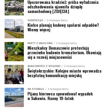
Upozorowana kradzież: próba wyłudzenia
odszkodowania ujawniła dziuplę
samochodową [ZDJĘCIA]
SAMORZĄD
2 miesiące temu
Kielce planują budowę spalarni odpadów?
Wiemy więcej
FAKTY Z MASŁOWA
2 miesiące temu
Mieszkańcy Domaszowic protestują
przeciwko budowie krematorium. Obawiają
się o rozwój miejscowości
WIADOMOŚCI Z REGIONU
2 miesiące temu
Świętokrzyskie: Kolejne miasto wprowadza
bezpłatną komunikację miejską
NA SYGNALE
2 miesiące temu
Pijany kierowca spowodował wypadek
w Sukowie. Ranny 19-latek