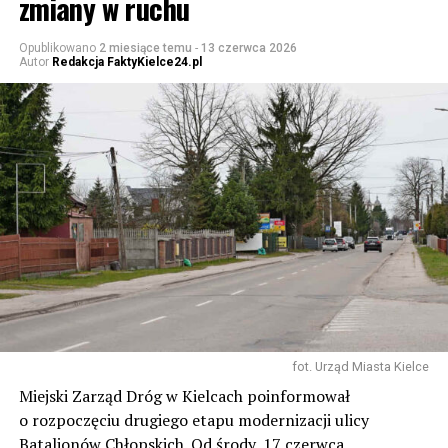
zmiany w ruchu
Opublikowano
2 miesiące temu
-
13 czerwca 2026
Autor
Redakcja FaktyKielce24.pl
fot. Urząd Miasta Kielce
Miejski Zarząd Dróg w Kielcach poinformował
o rozpoczęciu drugiego etapu modernizacji ulicy
Batalionów Chłopskich. Od środy, 17 czerwca,