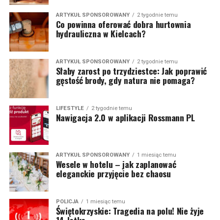
ARTYKUŁ SPONSOROWANY
2 tygodnie temu
Co powinna oferować dobra hurtownia
hydrauliczna w Kielcach?
ARTYKUŁ SPONSOROWANY
2 tygodnie temu
Słaby zarost po trzydziestce: Jak poprawić
gęstość brody, gdy natura nie pomaga?
LIFESTYLE
2 tygodnie temu
Nawigacja 2.0 w aplikacji Rossmann PL
ARTYKUŁ SPONSOROWANY
1 miesiąc temu
Wesele w hotelu – jak zaplanować
eleganckie przyjęcie bez chaosu
POLICJA
1 miesiąc temu
Świętokrzyskie: Tragedia na polu! Nie żyje
14-latka