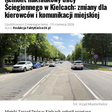
Ściegiennego w Kielcach: zmiany dla
kierowców i komunikacji miejskiej
Opublikowano
2 miesiące temu
-
13 czerwca 2026
Autor
Redakcja FaktyKielce24.pl
fot. Urząd Miasta Kielce
Miejski Zarząd Dróg w Kielcach ogłosił przetarg