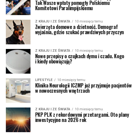
Tak Wasze wpłaty pomogły Polskiemu
Komitetowi Paralimpijskiemu
Z KRAJU I ZE ŚWIATA
10 miesięcy temu
Zwierzęta domowe a dzietność. Demograf
wyjaśnia, gdzie szukać prawdziwych przyczyn
Z KRAJU I ZE ŚWIATA
10 miesięcy temu
Nowe przepisy o czujkach dymu i czadu. Kogo
i kiedy obowiązują?
LIFESTYLE
10 miesięcy temu
Klinika Neurologii ICZMP już przyjmuje pacjentów
w nowoczesnych wnętrzach
Z KRAJU I ZE ŚWIATA
10 miesięcy temu
PKP PLK z rekordowymi przetargami. Oto plany
inwestycyjne na 2026 rok