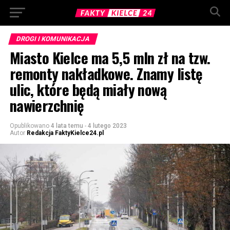
DROGI I KOMUNIKACJA
Miasto Kielce ma 5,5 mln zł na tzw.
remonty nakładkowe. Znamy listę
ulic, które będą miały nową
nawierzchnię
Opublikowano
4 lata temu
-
4 lutego 2023
Autor
Redakcja FaktyKielce24.pl