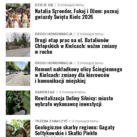
DZIEJE SIĘ
2 miesiące temu
Natalia Szroeder, Fukaj i Dżem: poznaj
gwiazdy Święta Kielc 2026
DROGI I KOMUNIKACJA
2 miesiące temu
Drugi etap prac na ul. Batalionów
Chłopskich w Kielcach: ważne zmiany
w ruchu
DROGI I KOMUNIKACJA
2 miesiące temu
Remont nakładkowy ulicy Ściegiennego
w Kielcach: zmiany dla kierowców
i komunikacji miejskiej
SAMORZĄD
2 miesiące temu
Rewitalizacja Doliny Silnicy: miasto
wybrało wykonawcę inwestycji
TRZEBA ZOBACZYĆ
2 miesiące temu
Geologiczne skarby regionu: Gagaty
Sołtykowskie i Skałki Piekło