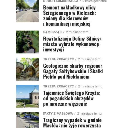
DROGI I KOMUNIKACJA
2 miesiące temu
Remont nakładkowy ulicy
Ściegiennego w Kielcach:
zmiany dla kierowców
i komunikacji miejskiej
SAMORZĄD
2 miesiące temu
Rewitalizacja Doliny Silnicy:
miasto wybrało wykonawcę
inwestycji
TRZEBA ZOBACZYĆ
2 miesiące temu
Geologiczne skarby regionu:
Gagaty Sołtykowskie i Skałki
Piekło pod Niekłaniem
TRZEBA ZOBACZYĆ
2 miesiące temu
Tajemnice Świętego Krzyża:
od pogańskich obrzędów
po mroczne więzienie
FAKTY Z MASŁOWA
2 miesiące temu
Tragiczny wypadek w gminie
Masłów: nie żyje rowerzysta