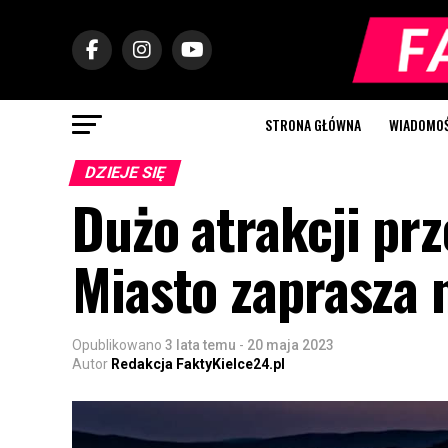
STRONA GŁÓWNA
WIADOMOŚC
DZIEJE SIĘ
Dużo atrakcji p
Miasto zaprasza 
Opublikowano
3 lata temu
-
20 maja 2023
Autor
Redakcja FaktyKielce24.pl