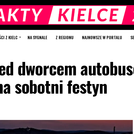
I Z KIELC
NA SYGNALE
Z REGIONU
NAJNOWSZE W PORTALU
S
rzed dworcem autobu
na sobotni festyn