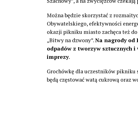
Szachowy”, a na zwycięzców czekają 
Można będzie skorzystać z rozmaityc
Obywatelskiego, efektywności energe
okazji pikniku miasto zachęca też do
„Bitwy na dzwony”.
Na nagrody od P
odpadów z tworzyw sztucznych i 
imprezy
.
Grochówkę dla uczestników pikniku s
będą częstować watą cukrową oraz wo