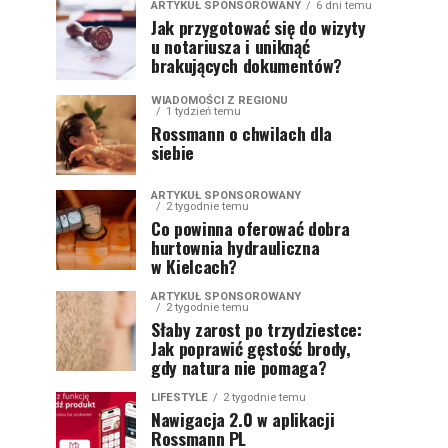
ARTYKUŁ SPONSOROWANY
6 dni temu
Jak przygotować się do wizyty
u notariusza i uniknąć
brakujących dokumentów?
WIADOMOŚCI Z REGIONU
1 tydzień temu
Rossmann o chwilach dla
siebie
ARTYKUŁ SPONSOROWANY
2 tygodnie temu
Co powinna oferować dobra
hurtownia hydrauliczna
w Kielcach?
ARTYKUŁ SPONSOROWANY
2 tygodnie temu
Słaby zarost po trzydziestce:
Jak poprawić gęstość brody,
gdy natura nie pomaga?
LIFESTYLE
2 tygodnie temu
Nawigacja 2.0 w aplikacji
Rossmann PL