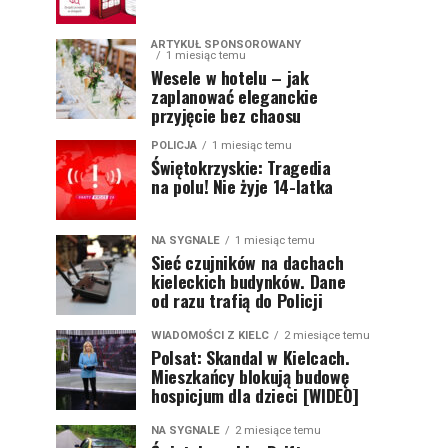
ARTYKUŁ SPONSOROWANY
1 miesiąc temu
Wesele w hotelu – jak
zaplanować eleganckie
przyjęcie bez chaosu
POLICJA
1 miesiąc temu
Świętokrzyskie: Tragedia
na polu! Nie żyje 14-latka
NA SYGNALE
1 miesiąc temu
Sieć czujników na dachach
kieleckich budynków. Dane
od razu trafią do Policji
WIADOMOŚCI Z KIELC
2 miesiące temu
Polsat: Skandal w Kielcach.
Mieszkańcy blokują budowę
hospicjum dla dzieci [WIDEO]
NA SYGNALE
2 miesiące temu