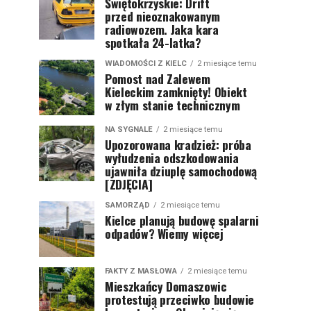
Świętokrzyskie: Drift
przed nieoznakowanym
radiowozem. Jaka kara
spotkała 24-latka?
WIADOMOŚCI Z KIELC
2 miesiące temu
Pomost nad Zalewem
Kieleckim zamknięty! Obiekt
w złym stanie technicznym
NA SYGNALE
2 miesiące temu
Upozorowana kradzież: próba
wyłudzenia odszkodowania
ujawniła dziuplę samochodową
[ZDJĘCIA]
SAMORZĄD
2 miesiące temu
Kielce planują budowę spalarni
odpadów? Wiemy więcej
FAKTY Z MASŁOWA
2 miesiące temu
Mieszkańcy Domaszowic
protestują przeciwko budowie