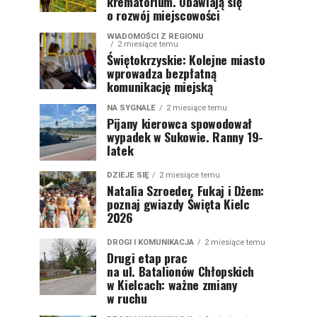
krematorium. Obawiają się
o rozwój miejscowości
WIADOMOŚCI Z REGIONU
2 miesiące temu
Świętokrzyskie: Kolejne miasto
wprowadza bezpłatną
komunikację miejską
NA SYGNALE
2 miesiące temu
Pijany kierowca spowodował
wypadek w Sukowie. Ranny 19-
latek
DZIEJE SIĘ
2 miesiące temu
Natalia Szroeder, Fukaj i Dżem:
poznaj gwiazdy Święta Kielc
2026
DROGI I KOMUNIKACJA
2 miesiące temu
Drugi etap prac
na ul. Batalionów Chłopskich
w Kielcach: ważne zmiany
w ruchu