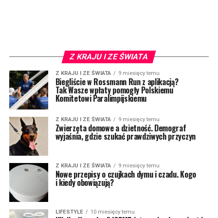
Z KRAJU I ZE ŚWIATA
Z KRAJU I ZE ŚWIATA
9 miesięcy temu
Biegliście w Rossmann Run z aplikacją?
Tak Wasze wpłaty pomogły Polskiemu
Komitetowi Paralimpijskiemu
Z KRAJU I ZE ŚWIATA
9 miesięcy temu
Zwierzęta domowe a dzietność. Demograf
wyjaśnia, gdzie szukać prawdziwych przyczyn
Z KRAJU I ZE ŚWIATA
9 miesięcy temu
Nowe przepisy o czujkach dymu i czadu. Kogo
i kiedy obowiązują?
LIFESTYLE
10 miesięcy temu