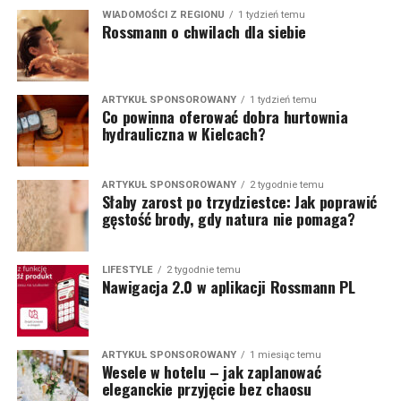
WIADOMOŚCI Z REGIONU
1 tydzień temu
Rossmann o chwilach dla siebie
ARTYKUŁ SPONSOROWANY
1 tydzień temu
Co powinna oferować dobra hurtownia
hydrauliczna w Kielcach?
ARTYKUŁ SPONSOROWANY
2 tygodnie temu
Słaby zarost po trzydziestce: Jak poprawić
gęstość brody, gdy natura nie pomaga?
LIFESTYLE
2 tygodnie temu
Nawigacja 2.0 w aplikacji Rossmann PL
ARTYKUŁ SPONSOROWANY
1 miesiąc temu
Wesele w hotelu – jak zaplanować
eleganckie przyjęcie bez chaosu