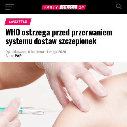
LIFESTYLE
WHO ostrzega przed przerwaniem
systemu dostaw szczepionek
Opublikowano
6 lat temu
-
1 maja 2020
Autor
PAP