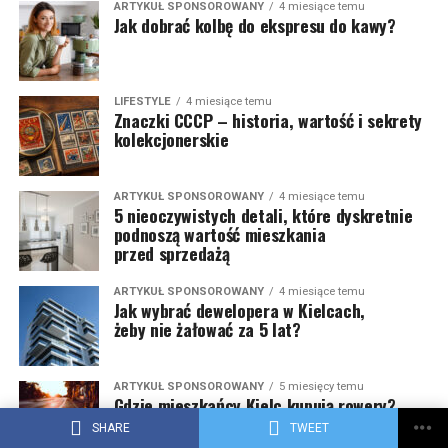
ARTYKUŁ SPONSOROWANY
4 miesiące temu
Jak dobrać kolbę do ekspresu do kawy?
LIFESTYLE
4 miesiące temu
Znaczki CCCP – historia, wartość i sekrety
kolekcjonerskie
ARTYKUŁ SPONSOROWANY
4 miesiące temu
5 nieoczywistych detali, które dyskretnie
podnoszą wartość mieszkania
przed sprzedażą
ARTYKUŁ SPONSOROWANY
4 miesiące temu
Jak wybrać dewelopera w Kielcach,
żeby nie żałować za 5 lat?
ARTYKUŁ SPONSOROWANY
5 miesięcy temu
Gdzie mieszkańcy Kielc kupują rowery?
Sprawdzamy ofertę Media Expert
SHARE
TWEET
w regionie świętokrzyskim