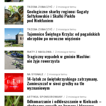
TRZEBA ZOBACZYĆ
2 miesiące temu
Geologiczne skarby regionu: Gagaty
Sołtykowskie i Skałki Piekło
pod Niekłaniem
TRZEBA ZOBACZYĆ
2 miesiące temu
Tajemnice Świętego Krzyża: od pogańskich
obrzędów po mroczne więzienie
FAKTY Z MASŁOWA
2 miesiące temu
Tragiczny wypadek w gminie Masłów:
nie żyje rowerzysta
NA SYGNALE
2 miesiące temu
14-latek ze świętokrzyskiego zatrzymany.
Zamieszczał w sieci groźby na tle
wyznaniowym
ARTYKUŁ SPONSOROWANY
2 miesiące temu
Odkomarzanie i odkleszczanie w Kielcach –
skuteczny sposób na komary i kleszcze