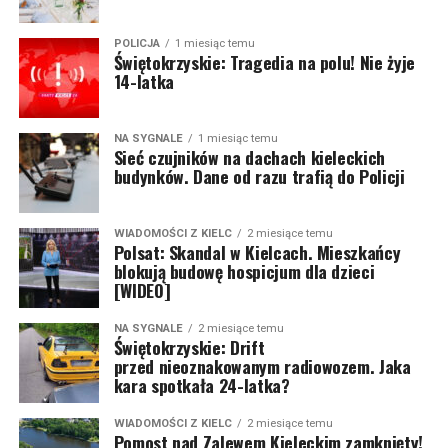
POLICJA
1 miesiąc temu
Świętokrzyskie: Tragedia na polu! Nie żyje
14-latka
NA SYGNALE
1 miesiąc temu
Sieć czujników na dachach kieleckich
budynków. Dane od razu trafią do Policji
WIADOMOŚCI Z KIELC
2 miesiące temu
Polsat: Skandal w Kielcach. Mieszkańcy
blokują budowę hospicjum dla dzieci
[WIDEO]
NA SYGNALE
2 miesiące temu
Świętokrzyskie: Drift
przed nieoznakowanym radiowozem. Jaka
kara spotkała 24-latka?
WIADOMOŚCI Z KIELC
2 miesiące temu
Pomost nad Zalewem Kieleckim zamknięty!