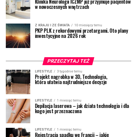
Klinika Neurologii ICZMP już przyjmuje pacjentów
w nowoczesnych wnętrzach
Z KRAJU I ZE ŚWIATA
10 miesięcy temu
PKP PLK z rekordowymi przetargami. Oto plany
inwestycyjne na 2026 rok
PRZECZYTAJ TEŻ
LIFESTYLE
3 tygodnie temu
Projekt nagrobka w 3D. Technologia,
która ułatwia najtrudniejsze decyzje
LIFESTYLE
1 miesiąc temu
Depilacja laserowa – jak działa technologia i dla
kogo jest przeznaczona
LIFESTYLE
1 miesiąc temu
Rejestracja spadku we Francji – jakie