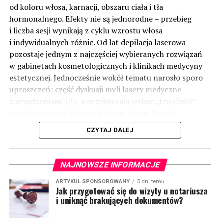
od koloru włosa, karnacji, obszaru ciała i tła
hormonalnego. Efekty nie są jednorodne – przebieg
i liczba sesji wynikają z cyklu wzrostu włosa
i indywidualnych różnic. Od lat depilacja laserowa
pozostaje jednym z najczęściej wybieranych rozwiązań
w gabinetach kosmetologicznych i klinikach medycyny
estetycznej. Jednocześnie wokół tematu narosło sporo
uproszczeń: część dyskusji myli lasery medyczne
z urządzeniami IPL, a oczekiwania wobec „trwałości”
nie zawsze uwzględniają biologię włosa. Poniżej
uporządkowano najważniejsze informacje: jak działa
CZYTAJ DALEJ
technologia, kiedy ma uzasadnienie i o czym pamiętać
w praktyce.
(więcej…)
NAJNOWSZE INFORMACJE
ARTYKUŁ SPONSOROWANY
5 dni temu
Jak przygotować się do wizyty u notariusza
i uniknąć brakujących dokumentów?