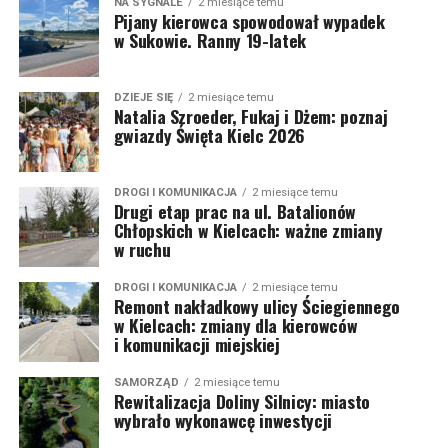
NA SYGNALE
2 miesiące temu
Pijany kierowca spowodował wypadek
w Sukowie. Ranny 19-latek
DZIEJE SIĘ
2 miesiące temu
Natalia Szroeder, Fukaj i Dżem: poznaj
gwiazdy Święta Kielc 2026
DROGI I KOMUNIKACJA
2 miesiące temu
Drugi etap prac na ul. Batalionów
Chłopskich w Kielcach: ważne zmiany
w ruchu
DROGI I KOMUNIKACJA
2 miesiące temu
Remont nakładkowy ulicy Ściegiennego
w Kielcach: zmiany dla kierowców
i komunikacji miejskiej
SAMORZĄD
2 miesiące temu
Rewitalizacja Doliny Silnicy: miasto
wybrało wykonawcę inwestycji