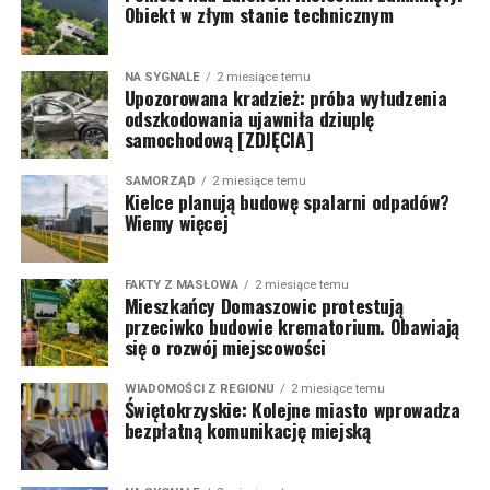
Obiekt w złym stanie technicznym
NA SYGNALE
2 miesiące temu
Upozorowana kradzież: próba wyłudzenia
odszkodowania ujawniła dziuplę
samochodową [ZDJĘCIA]
SAMORZĄD
2 miesiące temu
Kielce planują budowę spalarni odpadów?
Wiemy więcej
FAKTY Z MASŁOWA
2 miesiące temu
Mieszkańcy Domaszowic protestują
przeciwko budowie krematorium. Obawiają
się o rozwój miejscowości
WIADOMOŚCI Z REGIONU
2 miesiące temu
Świętokrzyskie: Kolejne miasto wprowadza
bezpłatną komunikację miejską