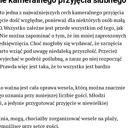
ne kameralnego przyjęcia ślubnego
to jedna z najważniejszych cech kameralnego przyjęcia
jęcie dość względne, ponieważ dla niektórych osób małą
 50. Wszystko zależne jest przede wszystkim od tego, jak
. Nie można zapominać o tym, że im mniej zaproszonych
edsięwzięcia. Choć mogłoby się wydawać, że szczęścia
arto wziąć pod uwagę niedaleką przyszłość. Przecież
yjechać w podróż poślubną, a zaraz po niej rozpocząć
Prawda więc jest taka, że to wszystko jest bardzo
mo ważna jest cała oprawa wesela, którą można znacznie
 uznania przy mniejszej liczbie gości. Młodzi
 a jedynie przygotować przyjęcie w niewielkiej
aźnia, mogą, chociażby zorganizować wesele na plaży,
emożliwe przy setce gości.