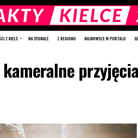
I Z KIELC
NA SYGNALE
Z REGIONU
NAJNOWSZE W PORTALU
S
 kameralne przyjęci