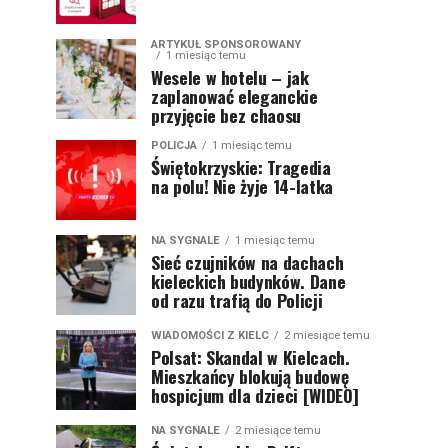
ARTYKUŁ SPONSOROWANY
1 miesiąc temu
Wesele w hotelu – jak
zaplanować eleganckie
przyjęcie bez chaosu
POLICJA
1 miesiąc temu
Świętokrzyskie: Tragedia
na polu! Nie żyje 14-latka
NA SYGNALE
1 miesiąc temu
Sieć czujników na dachach
kieleckich budynków. Dane
od razu trafią do Policji
WIADOMOŚCI Z KIELC
2 miesiące temu
Polsat: Skandal w Kielcach.
Mieszkańcy blokują budowę
hospicjum dla dzieci [WIDEO]
NA SYGNALE
2 miesiące temu