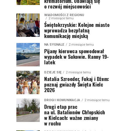
krematorium. Obawiają się
o rozwój miejscowości
WIADOMOŚCI Z REGIONU
2 miesiące temu
Świętokrzyskie: Kolejne miasto
wprowadza bezpłatną
komunikację miejską
NA SYGNALE
2 miesiące temu
Pijany kierowca spowodował
wypadek w Sukowie. Ranny 19-
latek
DZIEJE SIĘ
2 miesiące temu
Natalia Szroeder, Fukaj i Dżem:
poznaj gwiazdy Święta Kielc
2026
DROGI I KOMUNIKACJA
2 miesiące temu
Drugi etap prac
na ul. Batalionów Chłopskich
w Kielcach: ważne zmiany
w ruchu