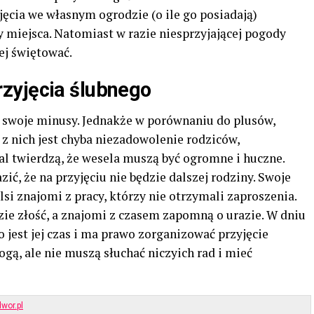
ęcia we własnym ogrodzie (o ile go posiadają)
y miejsca. Natomiast w razie niesprzyjającej pogody
ej świętować.
zyjęcia ślubnego
 swoje minusy. Jednakże w porównaniu do plusów,
 z nich jest chyba niezadowolenie rodziców,
l twierdzą, że wesela muszą być ogromne i huczne.
zić, że na przyjęciu nie będzie dalszej rodziny. Swoje
i znajomi z pracy, którzy nie otrzymali zaproszenia.
zie złość, a znajomi z czasem zapomną o urazie. W dniu
o jest jej czas i ma prawo zorganizować przyjęcie
ą, ale nie muszą słuchać niczyich rad i mieć
wor.pl