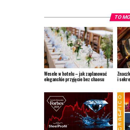
TO MO
Wesele w hotelu – jak zaplanować
Znaczk
eleganckie przyjęcie bez chaosu
i sekr