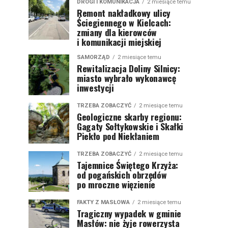
DROGI I KOMUNIKACJA
2 miesiące temu
Remont nakładkowy ulicy
Ściegiennego w Kielcach:
zmiany dla kierowców
i komunikacji miejskiej
SAMORZĄD
2 miesiące temu
Rewitalizacja Doliny Silnicy:
miasto wybrało wykonawcę
inwestycji
TRZEBA ZOBACZYĆ
2 miesiące temu
Geologiczne skarby regionu:
Gagaty Sołtykowskie i Skałki
Piekło pod Niekłaniem
TRZEBA ZOBACZYĆ
2 miesiące temu
Tajemnice Świętego Krzyża:
od pogańskich obrzędów
po mroczne więzienie
FAKTY Z MASŁOWA
2 miesiące temu
Tragiczny wypadek w gminie
Masłów: nie żyje rowerzysta