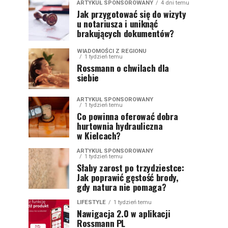
ARTYKUŁ SPONSOROWANY
4 dni temu
Jak przygotować się do wizyty
u notariusza i uniknąć
brakujących dokumentów?
WIADOMOŚCI Z REGIONU
1 tydzień temu
Rossmann o chwilach dla
siebie
ARTYKUŁ SPONSOROWANY
1 tydzień temu
Co powinna oferować dobra
hurtownia hydrauliczna
w Kielcach?
ARTYKUŁ SPONSOROWANY
1 tydzień temu
Słaby zarost po trzydziestce:
Jak poprawić gęstość brody,
gdy natura nie pomaga?
LIFESTYLE
1 tydzień temu
Nawigacja 2.0 w aplikacji
Rossmann PL