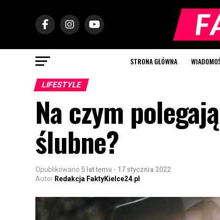
STRONA GŁÓWNA
WIADOMOŚC
LIFESTYLE
Na czym polegają
ślubne?
Opublikowano
5 lat temu
-
17 stycznia 2022
Autor
Redakcja FaktyKielce24.pl