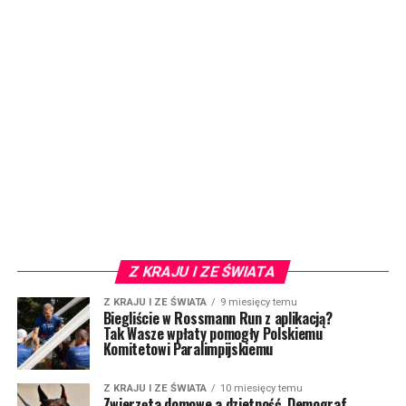
Z KRAJU I ZE ŚWIATA
Z KRAJU I ZE ŚWIATA
9 miesięcy temu
Biegliście w Rossmann Run z aplikacją?
Tak Wasze wpłaty pomogły Polskiemu
Komitetowi Paralimpijskiemu
Z KRAJU I ZE ŚWIATA
10 miesięcy temu
Zwierzęta domowe a dzietność. Demograf