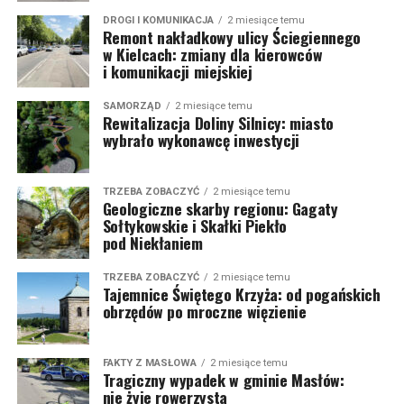
DROGI I KOMUNIKACJA
2 miesiące temu
Remont nakładkowy ulicy Ściegiennego
w Kielcach: zmiany dla kierowców
i komunikacji miejskiej
SAMORZĄD
2 miesiące temu
Rewitalizacja Doliny Silnicy: miasto
wybrało wykonawcę inwestycji
TRZEBA ZOBACZYĆ
2 miesiące temu
Geologiczne skarby regionu: Gagaty
Sołtykowskie i Skałki Piekło
pod Niekłaniem
TRZEBA ZOBACZYĆ
2 miesiące temu
Tajemnice Świętego Krzyża: od pogańskich
obrzędów po mroczne więzienie
FAKTY Z MASŁOWA
2 miesiące temu
Tragiczny wypadek w gminie Masłów:
nie żyje rowerzysta