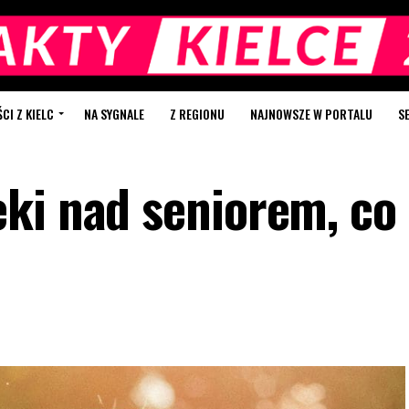
I Z KIELC
NA SYGNALE
Z REGIONU
NAJNOWSZE W PORTALU
S
ki nad seniorem, co 