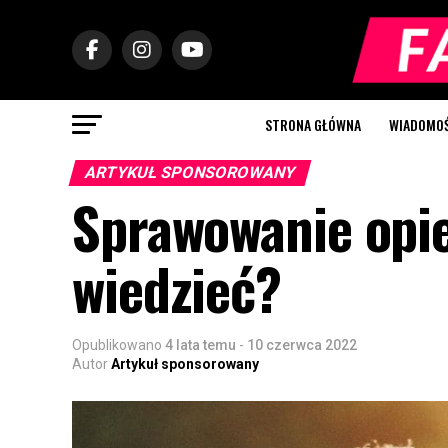
STRONA GŁÓWNA
WIADOMOŚC
ARTYKUŁ SPONSOROWANY
Sprawowanie opie
wiedzieć?
Opublikowano
4 lata temu
-
10 czerwca 2022
Autor
Artykuł sponsorowany