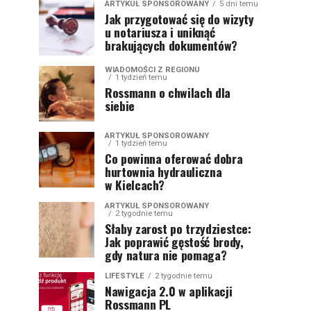
ARTYKUŁ SPONSOROWANY
5 dni temu
Jak przygotować się do wizyty
u notariusza i uniknąć
brakujących dokumentów?
WIADOMOŚCI Z REGIONU
1 tydzień temu
Rossmann o chwilach dla
siebie
ARTYKUŁ SPONSOROWANY
1 tydzień temu
Co powinna oferować dobra
hurtownia hydrauliczna
w Kielcach?
ARTYKUŁ SPONSOROWANY
2 tygodnie temu
Słaby zarost po trzydziestce:
Jak poprawić gęstość brody,
gdy natura nie pomaga?
LIFESTYLE
2 tygodnie temu
Nawigacja 2.0 w aplikacji
Rossmann PL