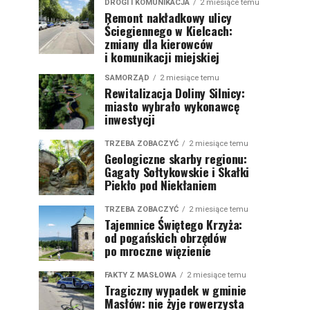
DROGI I KOMUNIKACJA
2 miesiące temu
Remont nakładkowy ulicy
Ściegiennego w Kielcach:
zmiany dla kierowców
i komunikacji miejskiej
SAMORZĄD
2 miesiące temu
Rewitalizacja Doliny Silnicy:
miasto wybrało wykonawcę
inwestycji
TRZEBA ZOBACZYĆ
2 miesiące temu
Geologiczne skarby regionu:
Gagaty Sołtykowskie i Skałki
Piekło pod Niekłaniem
TRZEBA ZOBACZYĆ
2 miesiące temu
Tajemnice Świętego Krzyża:
od pogańskich obrzędów
po mroczne więzienie
FAKTY Z MASŁOWA
2 miesiące temu
Tragiczny wypadek w gminie
Masłów: nie żyje rowerzysta