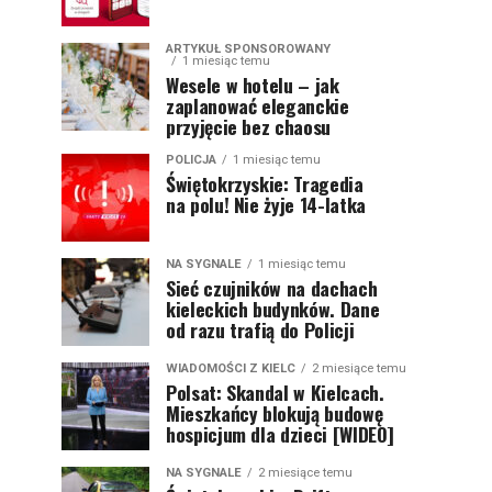
ARTYKUŁ SPONSOROWANY
1 miesiąc temu
Wesele w hotelu – jak
zaplanować eleganckie
przyjęcie bez chaosu
POLICJA
1 miesiąc temu
Świętokrzyskie: Tragedia
na polu! Nie żyje 14-latka
NA SYGNALE
1 miesiąc temu
Sieć czujników na dachach
kieleckich budynków. Dane
od razu trafią do Policji
WIADOMOŚCI Z KIELC
2 miesiące temu
Polsat: Skandal w Kielcach.
Mieszkańcy blokują budowę
hospicjum dla dzieci [WIDEO]
NA SYGNALE
2 miesiące temu