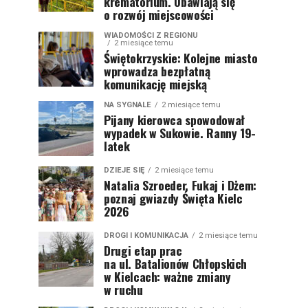
krematorium. Obawiają się
o rozwój miejscowości
WIADOMOŚCI Z REGIONU
2 miesiące temu
Świętokrzyskie: Kolejne miasto
wprowadza bezpłatną
komunikację miejską
NA SYGNALE
2 miesiące temu
Pijany kierowca spowodował
wypadek w Sukowie. Ranny 19-
latek
DZIEJE SIĘ
2 miesiące temu
Natalia Szroeder, Fukaj i Dżem:
poznaj gwiazdy Święta Kielc
2026
DROGI I KOMUNIKACJA
2 miesiące temu
Drugi etap prac
na ul. Batalionów Chłopskich
w Kielcach: ważne zmiany
w ruchu