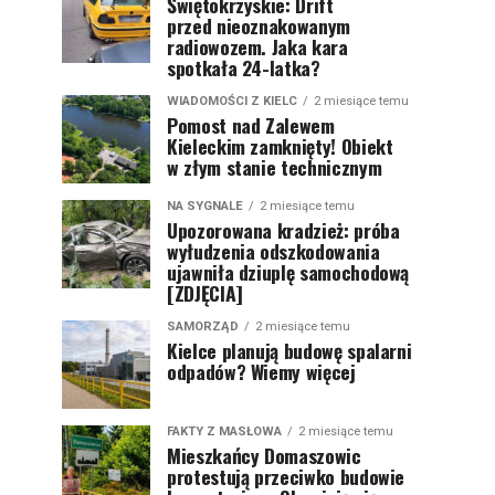
Świętokrzyskie: Drift
przed nieoznakowanym
radiowozem. Jaka kara
spotkała 24-latka?
WIADOMOŚCI Z KIELC
2 miesiące temu
Pomost nad Zalewem
Kieleckim zamknięty! Obiekt
w złym stanie technicznym
NA SYGNALE
2 miesiące temu
Upozorowana kradzież: próba
wyłudzenia odszkodowania
ujawniła dziuplę samochodową
[ZDJĘCIA]
SAMORZĄD
2 miesiące temu
Kielce planują budowę spalarni
odpadów? Wiemy więcej
FAKTY Z MASŁOWA
2 miesiące temu
Mieszkańcy Domaszowic
protestują przeciwko budowie