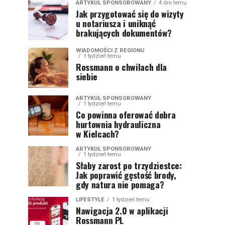
ARTYKUŁ SPONSOROWANY
4 dni temu
Jak przygotować się do wizyty
u notariusza i uniknąć
brakujących dokumentów?
WIADOMOŚCI Z REGIONU
1 tydzień temu
Rossmann o chwilach dla
siebie
ARTYKUŁ SPONSOROWANY
1 tydzień temu
Co powinna oferować dobra
hurtownia hydrauliczna
w Kielcach?
ARTYKUŁ SPONSOROWANY
1 tydzień temu
Słaby zarost po trzydziestce:
Jak poprawić gęstość brody,
gdy natura nie pomaga?
LIFESTYLE
1 tydzień temu
Nawigacja 2.0 w aplikacji
Rossmann PL