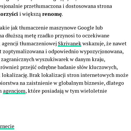
fesjonalnie przetłumaczona i dostosowana strona
orzyści
i większą
renomę
.
 takie jak tłumaczenie maszynowe Google lub
na dłuższą metę rzadko przynosi to oczekiwane
el agencji tłumaczeniowej
Skrivanek
wskazuje, że nawet
est zoptymalizowana i odpowiednio wypozycjonowana,
n zagranicznych wyszukiwarek w danym kraju,
również przejść odrębne badanie słów kluczowych,
 lokalizację. Brak lokalizacji stron internetowych może
iorstwa na zaistnienie w globalnym biznesie, dlatego
ym
agencjom
, które posiadają w tym wieloletnie
rnecie