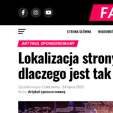
STRONA GŁÓWNA
WIADOMOŚC
ARTYKUŁ SPONSOROWANY
Lokalizacja stron
dlaczego jest ta
Opublikowano
3 lata temu
-
24 lipca 2023
Autor
Artykuł sponsorowany