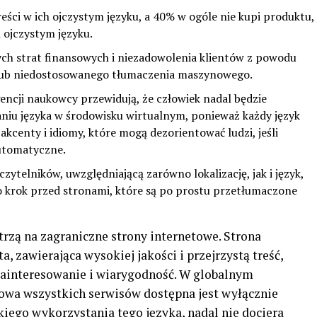
ści w ich ojczystym języku, a 40% w ogóle nie kupi produktu,
ch ojczystym języku.
ch strat finansowych i niezadowolenia klientów z powodu
i lub niedostosowanego tłumaczenia maszynowego.
encji naukowcy przewidują, że człowiek nadal będzie
niu języka w środowisku wirtualnym, ponieważ każdy język
akcenty i idiomy, które mogą dezorientować ludzi, jeśli
automatyczne.
zytelników, uwzględniającą zarówno lokalizację, jak i język,
 o krok przed stronami, które są po prostu przetłumaczone
rzą na zagraniczne strony internetowe. Strona
, zawierająca wysokiej jakości i przejrzystą treść,
zainteresowanie i wiarygodność. W globalnym
wa wszystkich serwisów dostępna jest wyłącznie
iego wykorzystania tego języka, nadal nie dociera