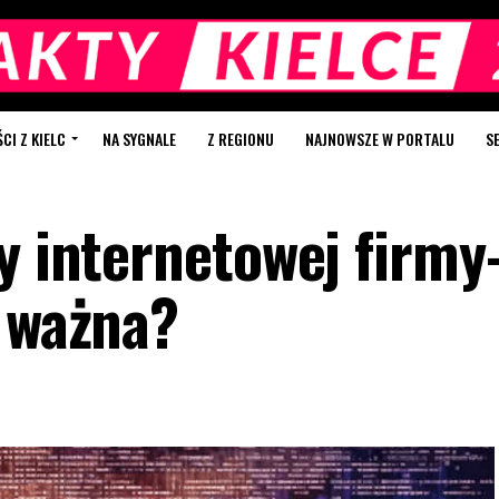
I Z KIELC
NA SYGNALE
Z REGIONU
NAJNOWSZE W PORTALU
S
y internetowej firmy
k ważna?