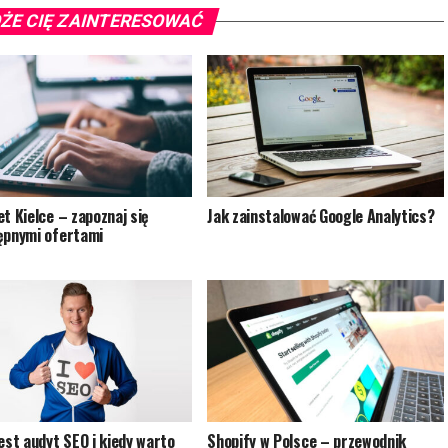
ŻE CIĘ ZAINTERESOWAĆ
et Kielce – zapoznaj się
Jak zainstalować Google Analytics?
ępnymi ofertami
jest audyt SEO i kiedy warto
Shopify w Polsce – przewodnik