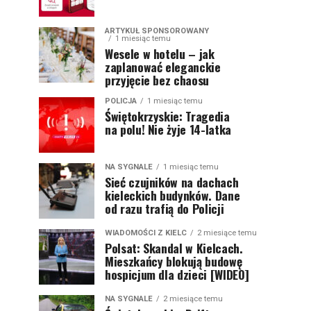
ARTYKUŁ SPONSOROWANY
1 miesiąc temu
Wesele w hotelu – jak
zaplanować eleganckie
przyjęcie bez chaosu
POLICJA
1 miesiąc temu
Świętokrzyskie: Tragedia
na polu! Nie żyje 14-latka
NA SYGNALE
1 miesiąc temu
Sieć czujników na dachach
kieleckich budynków. Dane
od razu trafią do Policji
WIADOMOŚCI Z KIELC
2 miesiące temu
Polsat: Skandal w Kielcach.
Mieszkańcy blokują budowę
hospicjum dla dzieci [WIDEO]
NA SYGNALE
2 miesiące temu