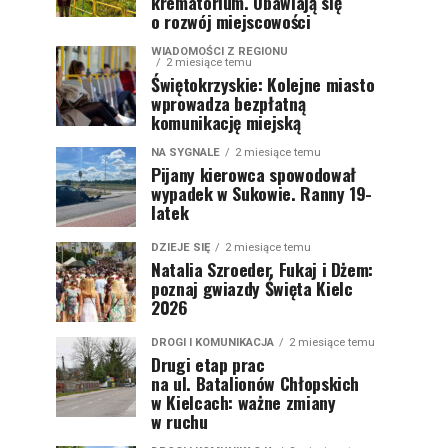
krematorium. Obawiają się
o rozwój miejscowości
WIADOMOŚCI Z REGIONU
2 miesiące temu
Świętokrzyskie: Kolejne miasto
wprowadza bezpłatną
komunikację miejską
NA SYGNALE
2 miesiące temu
Pijany kierowca spowodował
wypadek w Sukowie. Ranny 19-
latek
DZIEJE SIĘ
2 miesiące temu
Natalia Szroeder, Fukaj i Dżem:
poznaj gwiazdy Święta Kielc
2026
DROGI I KOMUNIKACJA
2 miesiące temu
Drugi etap prac
na ul. Batalionów Chłopskich
w Kielcach: ważne zmiany
w ruchu