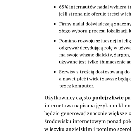
65% internautów nadal wybiera tre
jeśli strona nie oferuje treści w i
Firmy nadal doświadczają znaczny
złego wyboru procesu lokalizacj
Pomimo rozwoju sztucznej intelig
odgrywał decydującą rolę w używa
ma swoje własne dialekty, żargon, 
używane jest tylko tłumaczenie 
Serwisy z treścią dostosowaną do c
a nawet płeć i wiek i zawsze będą
przez komputer.
Użytkownicy często
podejrzliwie
pat
internetowa napisana językiem klienta
będzie generować znacznie większe 
środowisku internetowym ponad poło
w języku angielskim i pomimo szerok