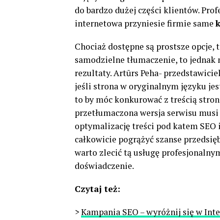
do bardzo dużej części klientów. Pro
internetowa przyniesie firmie same
k
Chociaż dostępne są prostsze opcje,
samodzielne tłumaczenie, to jednak 
rezultaty. Artūrs Peha- przedstawici
jeśli strona w oryginalnym języku j
to by móc konkurować z treścią stro
przetłumaczona wersja serwisu musi 
optymalizację treści pod katem SEO i
całkowicie pogrążyć szanse przedsięb
warto zlecić tą usługę profesjonaln
doświadczenie.
Czytaj też:
>
Kampania SEO – wyróżnij się w Inte