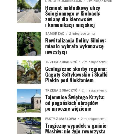
DROGI I KOMUNIKACJA
2 miesiące temu
Remont nakładkowy ulicy
Ściegiennego w Kielcach:
zmiany dla kierowców
i komunikacji miejskiej
SAMORZĄD
2 miesiące temu
Rewitalizacja Doliny Silnicy:
miasto wybrało wykonawcę
inwestycji
TRZEBA ZOBACZYĆ
2 miesiące temu
Geologiczne skarby regionu:
Gagaty Sołtykowskie i Skałki
Piekło pod Niekłaniem
TRZEBA ZOBACZYĆ
2 miesiące temu
Tajemnice Świętego Krzyża:
od pogańskich obrzędów
po mroczne więzienie
FAKTY Z MASŁOWA
2 miesiące temu
Tragiczny wypadek w gminie
Masłów: nie żyje rowerzysta