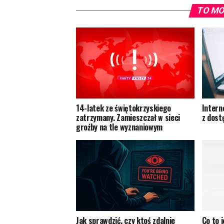
TO MO
14-latek ze świętokrzyskiego
Intern
zatrzymany. Zamieszczał w sieci
z dost
groźby na tle wyznaniowym
Jak sprawdzić, czy ktoś zdalnie
Co to 