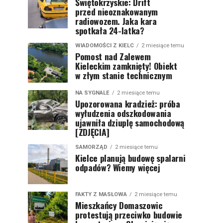
Świętokrzyskie: Drift
przed nieoznakowanym
radiowozem. Jaka kara
spotkała 24-latka?
WIADOMOŚCI Z KIELC
2 miesiące temu
Pomost nad Zalewem
Kieleckim zamknięty! Obiekt
w złym stanie technicznym
NA SYGNALE
2 miesiące temu
Upozorowana kradzież: próba
wyłudzenia odszkodowania
ujawniła dziuplę samochodową
[ZDJĘCIA]
SAMORZĄD
2 miesiące temu
Kielce planują budowę spalarni
odpadów? Wiemy więcej
FAKTY Z MASŁOWA
2 miesiące temu
Mieszkańcy Domaszowic
protestują przeciwko budowie