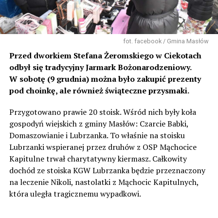
fot. facebook / Gmina Masłów
Przed dworkiem Stefana Żeromskiego w Ciekotach
odbył się tradycyjny Jarmark Bożonarodzeniowy.
W sobotę (9 grudnia) można było zakupić prezenty
pod choinkę, ale również świąteczne przysmaki.
Przygotowano prawie 20 stoisk. Wśród nich były koła
gospodyń wiejskich z gminy Masłów: Czarcie Babki,
Domaszowianie i Lubrzanka. To właśnie na stoisku
Lubrzanki wspieranej przez druhów z OSP Mąchocice
Kapitulne trwał charytatywny kiermasz. Całkowity
dochód ze stoiska KGW Lubrzanka będzie przeznaczony
na leczenie Nikoli, nastolatki z Mąchocic Kapitulnych,
która uległa tragicznemu wypadkowi.