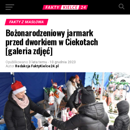
FAKTY Z MASŁOWA
Bożonarodzeniowy jarmark
przed dworkiem w Ciekotach
[galeria zdjęć]
Opublikowano
3 lata temu
-
10 grudnia 2023
Autor
Redakcja FaktyKielce24.pl