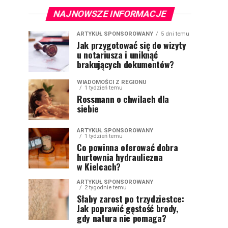
NAJNOWSZE INFORMACJE
ARTYKUŁ SPONSOROWANY
5 dni temu
Jak przygotować się do wizyty
u notariusza i uniknąć
brakujących dokumentów?
WIADOMOŚCI Z REGIONU
1 tydzień temu
Rossmann o chwilach dla
siebie
ARTYKUŁ SPONSOROWANY
1 tydzień temu
Co powinna oferować dobra
hurtownia hydrauliczna
w Kielcach?
ARTYKUŁ SPONSOROWANY
2 tygodnie temu
Słaby zarost po trzydziestce:
Jak poprawić gęstość brody,
gdy natura nie pomaga?