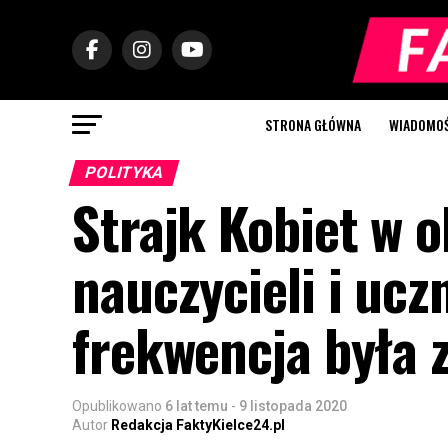
STRONA GŁÓWNA
WIADOMOŚC
POLITYKA
Strajk Kobiet w o
nauczycieli i uc
frekwencja była 
Opublikowano
6 lat temu
-
9 listopada 2020
Autor
Redakcja FaktyKielce24.pl