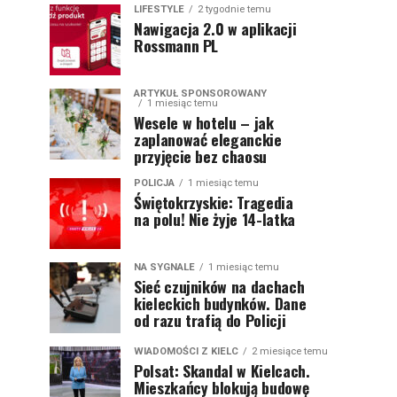
LIFESTYLE
2 tygodnie temu
Nawigacja 2.0 w aplikacji
Rossmann PL
ARTYKUŁ SPONSOROWANY
1 miesiąc temu
Wesele w hotelu – jak
zaplanować eleganckie
przyjęcie bez chaosu
POLICJA
1 miesiąc temu
Świętokrzyskie: Tragedia
na polu! Nie żyje 14-latka
NA SYGNALE
1 miesiąc temu
Sieć czujników na dachach
kieleckich budynków. Dane
od razu trafią do Policji
WIADOMOŚCI Z KIELC
2 miesiące temu
Polsat: Skandal w Kielcach.
Mieszkańcy blokują budowę