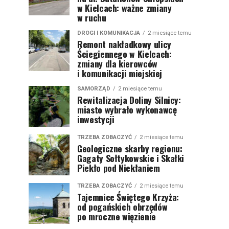
w Kielcach: ważne zmiany
w ruchu
DROGI I KOMUNIKACJA
2 miesiące temu
Remont nakładkowy ulicy
Ściegiennego w Kielcach:
zmiany dla kierowców
i komunikacji miejskiej
SAMORZĄD
2 miesiące temu
Rewitalizacja Doliny Silnicy:
miasto wybrało wykonawcę
inwestycji
TRZEBA ZOBACZYĆ
2 miesiące temu
Geologiczne skarby regionu:
Gagaty Sołtykowskie i Skałki
Piekło pod Niekłaniem
TRZEBA ZOBACZYĆ
2 miesiące temu
Tajemnice Świętego Krzyża:
od pogańskich obrzędów
po mroczne więzienie