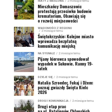
FAKTY Z MASŁOWA
2 miesiące temu
Mieszkańcy Domaszowic
protestują przeciwko budowie
krematorium. Obawiają się
o rozwój miejscowości
WIADOMOŚCI Z REGIONU
2 miesiące temu
Świętokrzyskie: Kolejne miasto
wprowadza bezpłatną
komunikację miejską
NA SYGNALE
2 miesiące temu
Pijany kierowca spowodował
wypadek w Sukowie. Ranny 19-
latek
DZIEJE SIĘ
2 miesiące temu
Natalia Szroeder, Fukaj i Dżem:
poznaj gwiazdy Święta Kielc
2026
DROGI I KOMUNIKACJA
2 miesiące temu
Drugi etap prac
na ul. Batalionów Chłopskich