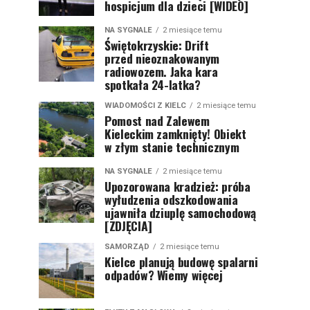
hospicjum dla dzieci [WIDEO]
NA SYGNALE
2 miesiące temu
Świętokrzyskie: Drift
przed nieoznakowanym
radiowozem. Jaka kara
spotkała 24-latka?
WIADOMOŚCI Z KIELC
2 miesiące temu
Pomost nad Zalewem
Kieleckim zamknięty! Obiekt
w złym stanie technicznym
NA SYGNALE
2 miesiące temu
Upozorowana kradzież: próba
wyłudzenia odszkodowania
ujawniła dziuplę samochodową
[ZDJĘCIA]
SAMORZĄD
2 miesiące temu
Kielce planują budowę spalarni
odpadów? Wiemy więcej