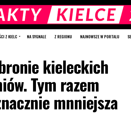
I Z KIELC
NA SYGNALE
Z REGIONU
NAJNOWSZE W PORTALU
S
bronie kieleckich
zniów. Tym razem
znacznie mnniejsza