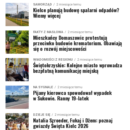
SAMORZĄD
2 miesiące temu
Kielce planują budowę spalarni odpadów?
Wiemy więcej
FAKTY Z MASŁOWA
2 miesiące temu
Mieszkańcy Domaszowic protestują
przeciwko budowie krematorium. Obawiają
się o rozwój miejscowości
WIADOMOŚCI Z REGIONU
2 miesiące temu
Świętokrzyskie: Kolejne miasto wprowadza
bezpłatną komunikację miejską
NA SYGNALE
2 miesiące temu
Pijany kierowca spowodował wypadek
w Sukowie. Ranny 19-latek
DZIEJE SIĘ
2 miesiące temu
Natalia Szroeder, Fukaj i Dżem: poznaj
gwiazdy Święta Kielc 2026