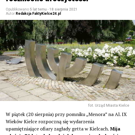
Opublikowano
5 lat temu
-
18 sierpnia 2021
Autor
Redakcja FaktyKielce24.pl
fot. Urząd Miasta Kielce
W piątek (20 sierpnia) przy pomniku „Menora” na Al. IX
Wieków Kielce rozpoczną się wydarzenia
upamiętniające ofiary zagłady getta w Kielcach.
Mija