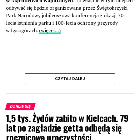
w Mąchocicach Kapitulnych
. To właśnie w tym miejscu
odbywać się będzie organizowana przez Świętokrzyski
Park Narodowy jubileuszowa konferencja z okazji 70-
lecia istnienia parku i 100-lecia ochrony przyrody
w Łysogórach.
(więcej…)
CZYTAJ DALEJ
DZIEJE SIĘ
1,5 tys. Żydów zabito w Kielcach. 79
lat po zagładzie getta odbędą się
rocznicowe uroczystości