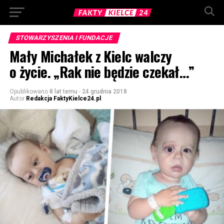
STOWARZYSZENIA I FUNDACJE
Mały Michałek z Kielc walczy
o życie. „Rak nie będzie czekał…”
Opublikowano
8 lat temu
-
24 grudnia 2018
Autor
Redakcja FaktyKielce24.pl