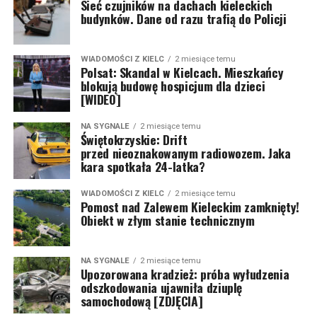
Sieć czujników na dachach kieleckich
budynków. Dane od razu trafią do Policji
WIADOMOŚCI Z KIELC
2 miesiące temu
Polsat: Skandal w Kielcach. Mieszkańcy
blokują budowę hospicjum dla dzieci
[WIDEO]
NA SYGNALE
2 miesiące temu
Świętokrzyskie: Drift
przed nieoznakowanym radiowozem. Jaka
kara spotkała 24-latka?
WIADOMOŚCI Z KIELC
2 miesiące temu
Pomost nad Zalewem Kieleckim zamknięty!
Obiekt w złym stanie technicznym
NA SYGNALE
2 miesiące temu
Upozorowana kradzież: próba wyłudzenia
odszkodowania ujawniła dziuplę
samochodową [ZDJĘCIA]