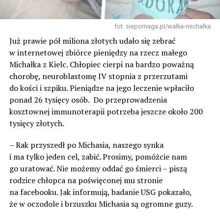
fot. siepomaga.pl/walka-michalka
Już prawie pół miliona złotych udało się zebrać
w internetowej zbiórce pieniędzy na rzecz małego
Michałka z Kielc. Chłopiec cierpi na bardzo poważną
chorobę, neuroblastomę IV stopnia z przerzutami
do kości i szpiku. Pieniądze na jego leczenie wpłaciło
ponad 26 tysięcy osób. Do przeprowadzenia
kosztownej immunoterapii potrzeba jeszcze około 200
tysięcy złotych.
– Rak przyszedł po Michasia, naszego synka
i ma tylko jeden cel, zabić. Prosimy, pomóżcie nam
go uratować. Nie możemy oddać go śmierci – piszą
rodzice chłopca na poświęconej mu stronie
na facebooku. Jak informują, badanie USG pokazało,
że w oczodole i brzuszku Michasia są ogromne guzy.