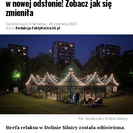
w nowej odsłonie! Zobacz jak się
zmieniła
Opublikowano
5 lat temu
-
29 czerwca 2021
Autor
Redakcja FaktyKielce24.pl
fot. facebook / Dolina Silnicy
Strefa relaksu w Dolinie Silnicy została odświeżona
.