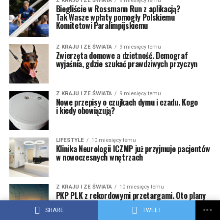
Z KRAJU I ZE ŚWIATA
9 miesięcy temu
Biegliście w Rossmann Run z aplikacją?
Tak Wasze wpłaty pomogły Polskiemu
Komitetowi Paralimpijskiemu
Z KRAJU I ZE ŚWIATA
9 miesięcy temu
Zwierzęta domowe a dzietność. Demograf
wyjaśnia, gdzie szukać prawdziwych przyczyn
Z KRAJU I ZE ŚWIATA
9 miesięcy temu
Nowe przepisy o czujkach dymu i czadu. Kogo
i kiedy obowiązują?
LIFESTYLE
10 miesięcy temu
Klinika Neurologii ICZMP już przyjmuje pacjentów
w nowoczesnych wnętrzach
Z KRAJU I ZE ŚWIATA
10 miesięcy temu
PKP PLK z rekordowymi przetargami. Oto plany
inwestycyjne na 2026 rok
SHARE
TWEET