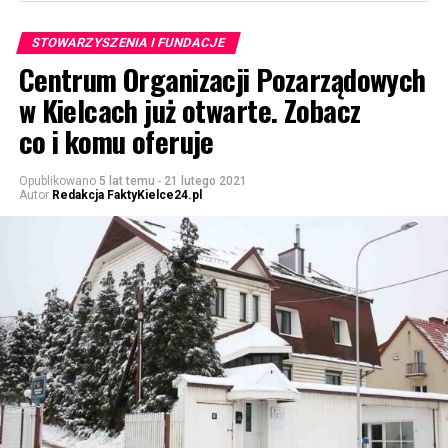
STOWARZYSZENIA I FUNDACJE
Centrum Organizacji Pozarządowych
w Kielcach już otwarte. Zobacz
co i komu oferuje
Opublikowano
5 lat temu
-
21 lutego 2021
Autor
Redakcja FaktyKielce24.pl