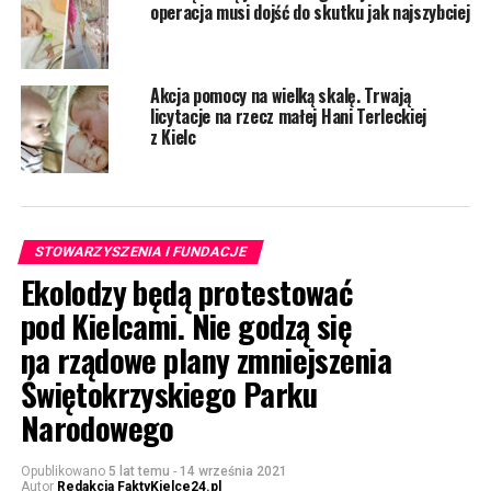
operacja musi dojść do skutku jak najszybciej
Akcja pomocy na wielką skalę. Trwają
licytacje na rzecz małej Hani Terleckiej
z Kielc
STOWARZYSZENIA I FUNDACJE
Ekolodzy będą protestować
pod Kielcami. Nie godzą się
na rządowe plany zmniejszenia
Świętokrzyskiego Parku
Narodowego
Opublikowano
5 lat temu
-
14 września 2021
Autor
Redakcja FaktyKielce24.pl