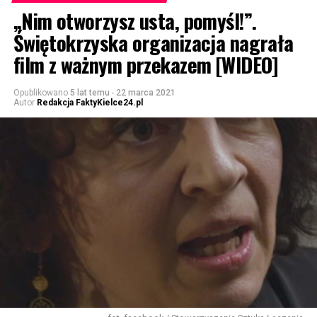
„Nim otworzysz usta, pomyśl!”.
Świętokrzyska organizacja nagrała
film z ważnym przekazem [WIDEO]
Opublikowano
5 lat temu
-
22 marca 2021
Autor
Redakcja FaktyKielce24.pl