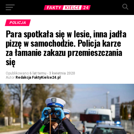
POLICJA
Para spotkała się w lesie, inna jadła
pizzę w samochodzie. Policja karze
za łamanie zakazu przemieszczania
się
Opublikowano
6 lat temu
-
3 kwietnia 2020
Autor
Redakcja FaktyKielce24.pl