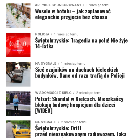
ARTYKUŁ SPONSOROWANY
1 miesiąc temu
Wesele w hotelu – jak zaplanować
eleganckie przyjęcie bez chaosu
POLICJA
1 miesiąc temu
Świętokrzyskie: Tragedia na polu! Nie żyje
14-latka
NA SYGNALE
1 miesiąc temu
Sieć czujników na dachach kieleckich
budynków. Dane od razu trafią do Policji
WIADOMOŚCI Z KIELC
2 miesiące temu
Polsat: Skandal w Kielcach. Mieszkańcy
blokują budowę hospicjum dla dzieci
[WIDEO]
NA SYGNALE
2 miesiące temu
Świętokrzyskie: Drift
przed nieoznakowanym radiowozem. Jaka