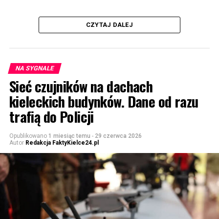
CZYTAJ DALEJ
NA SYGNALE
Sieć czujników na dachach
kieleckich budynków. Dane od razu
trafią do Policji
Opublikowano
1 miesiąc temu
-
29 czerwca 2026
Autor
Redakcja FaktyKielce24.pl