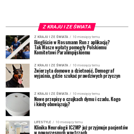
Z KRAJU I ZE ŚWIATA
Z KRAJU I ZE ŚWIATA
10 miesięcy temu
Biegliście w Rossmann Run z aplikacją?
Tak Wasze wpłaty pomogły Polskiemu
Komitetowi Paralimpijskiemu
Z KRAJU I ZE ŚWIATA
10 miesięcy temu
Zwierzęta domowe a dzietność. Demograf
wyjaśnia, gdzie szukać prawdziwych przyczyn
Z KRAJU I ZE ŚWIATA
10 miesięcy temu
Nowe przepisy o czujkach dymu i czadu. Kogo
i kiedy obowiązują?
LIFESTYLE
10 miesięcy temu
Klinika Neurologii ICZMP już przyjmuje pacjentów
w nowoczesnych wnętrzach