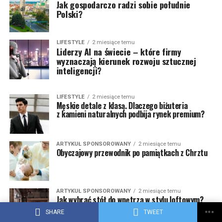
Jak gospodarczo radzi sobie południe
Polski?
LIFESTYLE
2 miesiące temu
Liderzy AI na świecie – które firmy
wyznaczają kierunek rozwoju sztucznej
inteligencji?
LIFESTYLE
2 miesiące temu
Męskie detale z klasą. Dlaczego biżuteria
z kamieni naturalnych podbija rynek premium?
ARTYKUŁ SPONSOROWANY
2 miesiące temu
Obyczajowy przewodnik po pamiątkach z Chrztu
ARTYKUŁ SPONSOROWANY
2 miesiące temu
Jak wybrać stół do wnętrza w stylu loftowym?
SHARE
TWEET