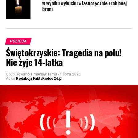
w wyniku wybuchu własnoręcznie zrobionej
broni
POLICJA
Świętokrzyskie: Tragedia na polu!
Nie żyje 14-latka
Opublikowano
1 miesiąc temu
-
1 lipca 2026
Autor
Redakcja FaktyKielce24.pl