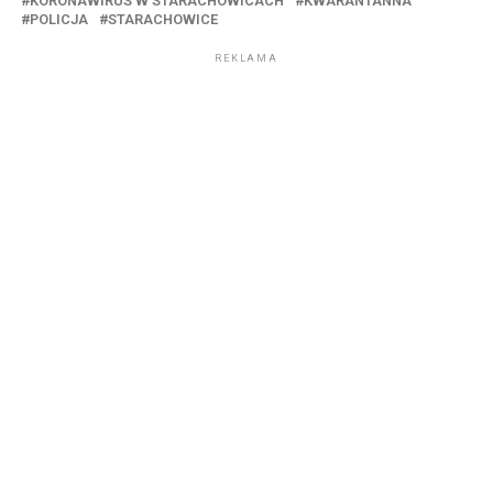
KORONAWIRUS W STARACHOWICACH
KWARANTANNA
POLICJA
STARACHOWICE
REKLAMA