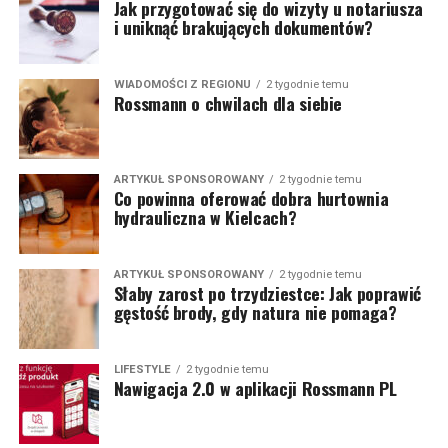
Jak przygotować się do wizyty u notariusza
i uniknąć brakujących dokumentów?
WIADOMOŚCI Z REGIONU
2 tygodnie temu
Rossmann o chwilach dla siebie
ARTYKUŁ SPONSOROWANY
2 tygodnie temu
Co powinna oferować dobra hurtownia
hydrauliczna w Kielcach?
ARTYKUŁ SPONSOROWANY
2 tygodnie temu
Słaby zarost po trzydziestce: Jak poprawić
gęstość brody, gdy natura nie pomaga?
LIFESTYLE
2 tygodnie temu
Nawigacja 2.0 w aplikacji Rossmann PL