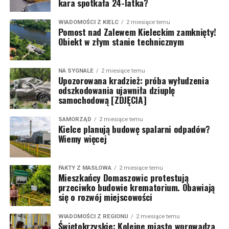
kara spotkała 24-latka?
WIADOMOŚCI Z KIELC
2 miesiące temu
Pomost nad Zalewem Kieleckim zamknięty!
Obiekt w złym stanie technicznym
NA SYGNALE
2 miesiące temu
Upozorowana kradzież: próba wyłudzenia
odszkodowania ujawniła dziuplę
samochodową [ZDJĘCIA]
SAMORZĄD
2 miesiące temu
Kielce planują budowę spalarni odpadów?
Wiemy więcej
FAKTY Z MASŁOWA
2 miesiące temu
Mieszkańcy Domaszowic protestują
przeciwko budowie krematorium. Obawiają
się o rozwój miejscowości
WIADOMOŚCI Z REGIONU
2 miesiące temu
Świętokrzyskie: Kolejne miasto wprowadza