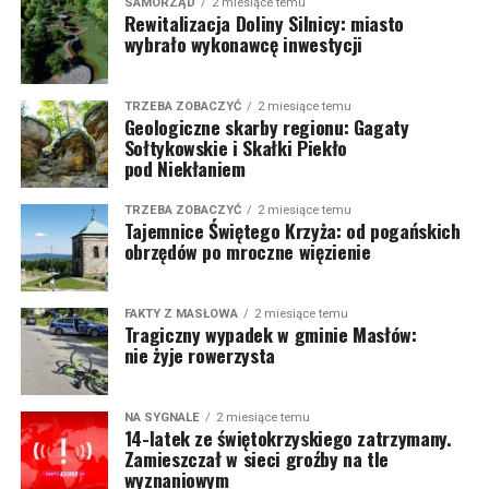
SAMORZĄD
2 miesiące temu
Rewitalizacja Doliny Silnicy: miasto
wybrało wykonawcę inwestycji
TRZEBA ZOBACZYĆ
2 miesiące temu
Geologiczne skarby regionu: Gagaty
Sołtykowskie i Skałki Piekło
pod Niekłaniem
TRZEBA ZOBACZYĆ
2 miesiące temu
Tajemnice Świętego Krzyża: od pogańskich
obrzędów po mroczne więzienie
FAKTY Z MASŁOWA
2 miesiące temu
Tragiczny wypadek w gminie Masłów:
nie żyje rowerzysta
NA SYGNALE
2 miesiące temu
14-latek ze świętokrzyskiego zatrzymany.
Zamieszczał w sieci groźby na tle
wyznaniowym