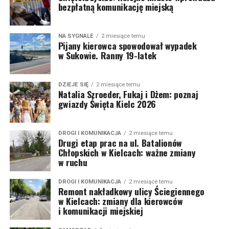
bezpłatną komunikację miejską
NA SYGNALE
2 miesiące temu
Pijany kierowca spowodował wypadek
w Sukowie. Ranny 19-latek
DZIEJE SIĘ
2 miesiące temu
Natalia Szroeder, Fukaj i Dżem: poznaj
gwiazdy Święta Kielc 2026
DROGI I KOMUNIKACJA
2 miesiące temu
Drugi etap prac na ul. Batalionów
Chłopskich w Kielcach: ważne zmiany
w ruchu
DROGI I KOMUNIKACJA
2 miesiące temu
Remont nakładkowy ulicy Ściegiennego
w Kielcach: zmiany dla kierowców
i komunikacji miejskiej