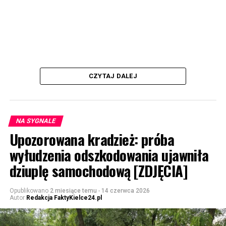
CZYTAJ DALEJ
NA SYGNALE
Upozorowana kradzież: próba
wyłudzenia odszkodowania ujawniła
dziuplę samochodową [ZDJĘCIA]
Opublikowano
2 miesiące temu
-
14 czerwca 2026
Autor
Redakcja FaktyKielce24.pl