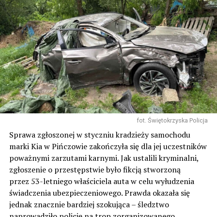
fot. Świętokrzyska Policja
Sprawa zgłoszonej w styczniu kradzieży samochodu
marki Kia w Pińczowie zakończyła się dla jej uczestników
poważnymi zarzutami karnymi. Jak ustalili kryminalni,
zgłoszenie o przestępstwie było fikcją stworzoną
przez 53-letniego właściciela auta w celu wyłudzenia
świadczenia ubezpieczeniowego. Prawda okazała się
jednak znacznie bardziej szokująca – śledztwo
naprowadziło policję na trop zorganizowanego