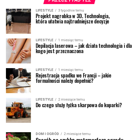
LIFESTYLE
3 tygodnie temu
Projekt nagrobka w 3D. Technologia,
która ułatwia najtrudniejsze decyzje
LIFESTYLE
1 miesiąc temu
Depilacja laserowa – jak działa technologia i dla
kogo jest przeznaczona
LIFESTYLE
1 miesiąc temu
Rejestracja spadku we Francji – jakie
formalności należy dopełnić?
LIFESTYLE
2 miesiące temu
Do czego służy łyżka skarpowa do koparki?
DOM I OGRÓD
2 miesiące temu
Sposób na szybką metamorfozę ogrodu.