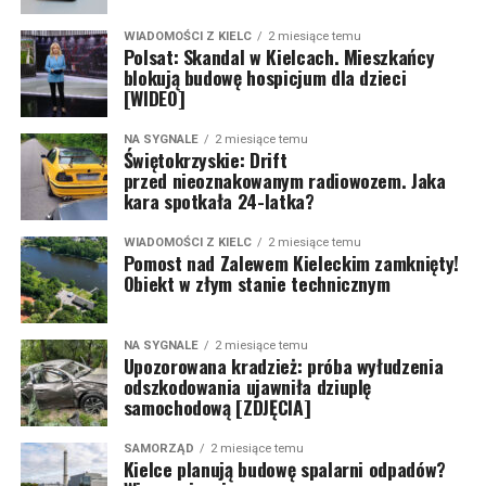
WIADOMOŚCI Z KIELC
2 miesiące temu
Polsat: Skandal w Kielcach. Mieszkańcy
blokują budowę hospicjum dla dzieci
[WIDEO]
NA SYGNALE
2 miesiące temu
Świętokrzyskie: Drift
przed nieoznakowanym radiowozem. Jaka
kara spotkała 24-latka?
WIADOMOŚCI Z KIELC
2 miesiące temu
Pomost nad Zalewem Kieleckim zamknięty!
Obiekt w złym stanie technicznym
NA SYGNALE
2 miesiące temu
Upozorowana kradzież: próba wyłudzenia
odszkodowania ujawniła dziuplę
samochodową [ZDJĘCIA]
SAMORZĄD
2 miesiące temu
Kielce planują budowę spalarni odpadów?