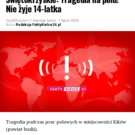
Nie żyje 14-latka
Opublikowano
1 miesiąc temu
-
1 lipca 2026
Autor
Redakcja FaktyKielce24.pl
Tragedia podczas prac polowych w miejscowości Kików
(powiat buski).