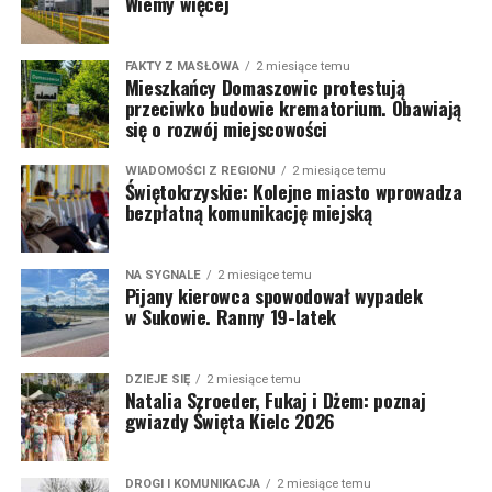
Wiemy więcej
FAKTY Z MASŁOWA
2 miesiące temu
Mieszkańcy Domaszowic protestują
przeciwko budowie krematorium. Obawiają
się o rozwój miejscowości
WIADOMOŚCI Z REGIONU
2 miesiące temu
Świętokrzyskie: Kolejne miasto wprowadza
bezpłatną komunikację miejską
NA SYGNALE
2 miesiące temu
Pijany kierowca spowodował wypadek
w Sukowie. Ranny 19-latek
DZIEJE SIĘ
2 miesiące temu
Natalia Szroeder, Fukaj i Dżem: poznaj
gwiazdy Święta Kielc 2026
DROGI I KOMUNIKACJA
2 miesiące temu