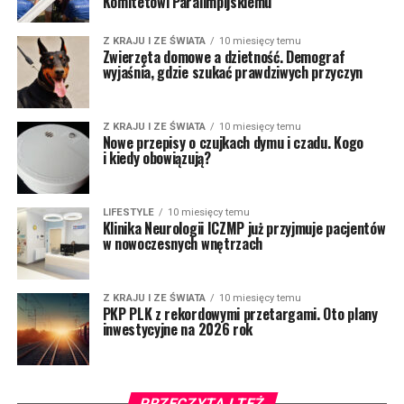
Komitetowi Paralimpijskiemu
Z KRAJU I ZE ŚWIATA
10 miesięcy temu
Zwierzęta domowe a dzietność. Demograf
wyjaśnia, gdzie szukać prawdziwych przyczyn
Z KRAJU I ZE ŚWIATA
10 miesięcy temu
Nowe przepisy o czujkach dymu i czadu. Kogo
i kiedy obowiązują?
LIFESTYLE
10 miesięcy temu
Klinika Neurologii ICZMP już przyjmuje pacjentów
w nowoczesnych wnętrzach
Z KRAJU I ZE ŚWIATA
10 miesięcy temu
PKP PLK z rekordowymi przetargami. Oto plany
inwestycyjne na 2026 rok
PRZECZYTAJ TEŻ