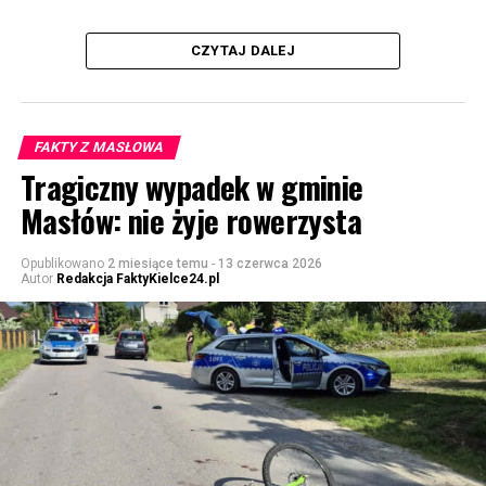
CZYTAJ DALEJ
FAKTY Z MASŁOWA
Tragiczny wypadek w gminie
Masłów: nie żyje rowerzysta
Opublikowano
2 miesiące temu
-
13 czerwca 2026
Autor
Redakcja FaktyKielce24.pl