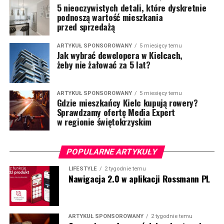
5 nieoczywistych detali, które dyskretnie
podnoszą wartość mieszkania
przed sprzedażą
ARTYKUŁ SPONSOROWANY
5 miesięcy temu
Jak wybrać dewelopera w Kielcach,
żeby nie żałować za 5 lat?
ARTYKUŁ SPONSOROWANY
5 miesięcy temu
Gdzie mieszkańcy Kielc kupują rowery?
Sprawdzamy ofertę Media Expert
w regionie świętokrzyskim
POPULARNE ARTYKUŁY
LIFESTYLE
2 tygodnie temu
Nawigacja 2.0 w aplikacji Rossmann PL
ARTYKUŁ SPONSOROWANY
2 tygodnie temu