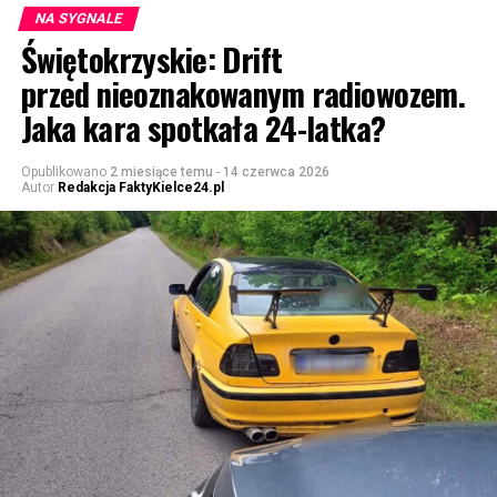
NA SYGNALE
Świętokrzyskie: Drift
przed nieoznakowanym radiowozem.
Jaka kara spotkała 24-latka?
Opublikowano
2 miesiące temu
-
14 czerwca 2026
Autor
Redakcja FaktyKielce24.pl