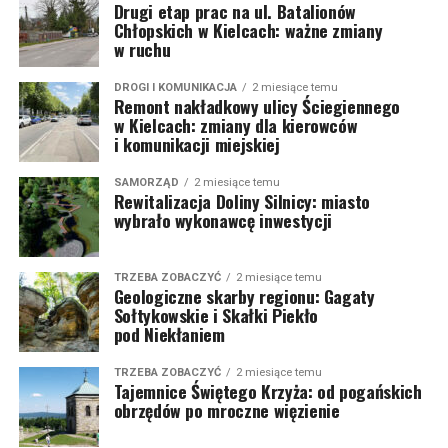
Drugi etap prac na ul. Batalionów
Chłopskich w Kielcach: ważne zmiany
w ruchu
DROGI I KOMUNIKACJA
2 miesiące temu
Remont nakładkowy ulicy Ściegiennego
w Kielcach: zmiany dla kierowców
i komunikacji miejskiej
SAMORZĄD
2 miesiące temu
Rewitalizacja Doliny Silnicy: miasto
wybrało wykonawcę inwestycji
TRZEBA ZOBACZYĆ
2 miesiące temu
Geologiczne skarby regionu: Gagaty
Sołtykowskie i Skałki Piekło
pod Niekłaniem
TRZEBA ZOBACZYĆ
2 miesiące temu
Tajemnice Świętego Krzyża: od pogańskich
obrzędów po mroczne więzienie