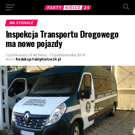
NA SYGNALE
Inspekcja Transportu Drogowego
ma nowe pojazdy
Opublikowano
8 lat temu
-
13 października 2018
Autor
Redakcja FaktyKielce24.pl