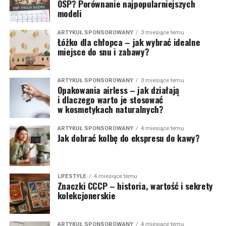
OSP? Porównanie najpopularniejszych
modeli
ARTYKUŁ SPONSOROWANY
3 miesiące temu
Łóżko dla chłopca – jak wybrać idealne
miejsce do snu i zabawy?
ARTYKUŁ SPONSOROWANY
3 miesiące temu
Opakowania airless – jak działają
i dlaczego warto je stosować
w kosmetykach naturalnych?
ARTYKUŁ SPONSOROWANY
4 miesiące temu
Jak dobrać kolbę do ekspresu do kawy?
LIFESTYLE
4 miesiące temu
Znaczki CCCP – historia, wartość i sekrety
kolekcjonerskie
ARTYKUŁ SPONSOROWANY
4 miesiące temu