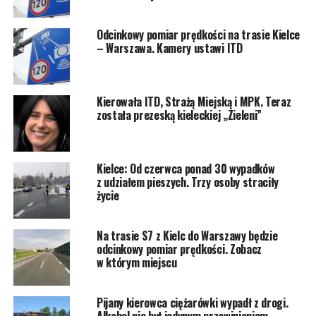
Odcinkowy pomiar prędkości na trasie Kielce
– Warszawa. Kamery ustawi ITD
Kierowała ITD, Strażą Miejską i MPK. Teraz
została prezeską kieleckiej „Zieleni”
Kielce: Od czerwca ponad 30 wypadków
z udziałem pieszych. Trzy osoby straciły
życie
Na trasie S7 z Kielc do Warszawy będzie
odcinkowy pomiar prędkości. Zobacz
w którym miejscu
Pijany kierowca ciężarówki wypadł z drogi.
Alkohol nie był jedynym przewinieniem