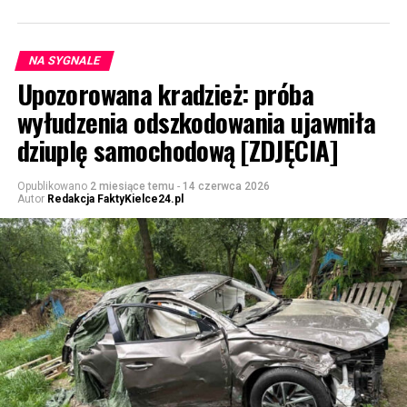
NA SYGNALE
Upozorowana kradzież: próba
wyłudzenia odszkodowania ujawniła
dziuplę samochodową [ZDJĘCIA]
Opublikowano
2 miesiące temu
-
14 czerwca 2026
Autor
Redakcja FaktyKielce24.pl