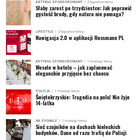
ARTYKUŁ SPONSOROWANY
2 tygodnie temu
Słaby zarost po trzydziestce: Jak poprawić
gęstość brody, gdy natura nie pomaga?
LIFESTYLE
2 tygodnie temu
Nawigacja 2.0 w aplikacji Rossmann PL
ARTYKUŁ SPONSOROWANY
1 miesiąc temu
Wesele w hotelu – jak zaplanować
eleganckie przyjęcie bez chaosu
POLICJA
1 miesiąc temu
Świętokrzyskie: Tragedia na polu! Nie żyje
14-latka
NA SYGNALE
1 miesiąc temu
Sieć czujników na dachach kieleckich
budynków. Dane od razu trafią do Policji