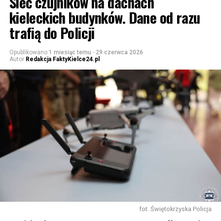
Sieć czujników na dachach
kieleckich budynków. Dane od razu
trafią do Policji
Opublikowano
1 miesiąc temu
-
29 czerwca 2026
Autor
Redakcja FaktyKielce24.pl
fot. Świętokrzyska Policja