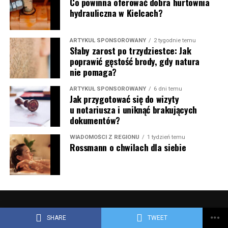
Co powinna oferować dobra hurtownia
hydrauliczna w Kielcach?
ARTYKUŁ SPONSOROWANY
2 tygodnie temu
Słaby zarost po trzydziestce: Jak
poprawić gęstość brody, gdy natura
nie pomaga?
ARTYKUŁ SPONSOROWANY
6 dni temu
Jak przygotować się do wizyty
u notariusza i uniknąć brakujących
dokumentów?
WIADOMOŚCI Z REGIONU
1 tydzień temu
Rossmann o chwilach dla siebie
SHARE
TWEET