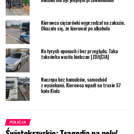
Kierowca ciężarówki wyprzedzał na zakazie.
Okazało się, że kierował po alkoholu
Na łysych oponach i bez przeglądu. Taka
taksówka woziła kielczan [ZDJĘCIA]
Naczepa bez hamulców, samochód
z wyciekami. Kierowca wpadł na trasie S7
koło Kielc
POLICJA
Świętokrzyskie: Tragedia na polu!