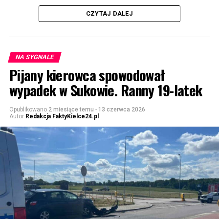
CZYTAJ DALEJ
NA SYGNALE
Pijany kierowca spowodował
wypadek w Sukowie. Ranny 19-latek
Opublikowano
2 miesiące temu
-
13 czerwca 2026
Autor
Redakcja FaktyKielce24.pl