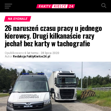
NA SYGNALE
26 naruszeń czasu pracy u jednego
kierowcy. Drugi kilkanaście razy
jechał bez karty w tachografie
Opublikowano
6 lat temu
-
28 lipca 2020
Autor
Redakcja FaktyKielce24.pl