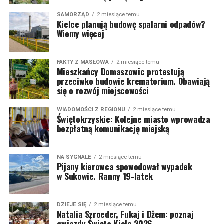
SAMORZĄD
2 miesiące temu
Kielce planują budowę spalarni odpadów?
Wiemy więcej
FAKTY Z MASŁOWA
2 miesiące temu
Mieszkańcy Domaszowic protestują
przeciwko budowie krematorium. Obawiają
się o rozwój miejscowości
WIADOMOŚCI Z REGIONU
2 miesiące temu
Świętokrzyskie: Kolejne miasto wprowadza
bezpłatną komunikację miejską
NA SYGNALE
2 miesiące temu
Pijany kierowca spowodował wypadek
w Sukowie. Ranny 19-latek
DZIEJE SIĘ
2 miesiące temu
Natalia Szroeder, Fukaj i Dżem: poznaj
gwiazdy Święta Kielc 2026