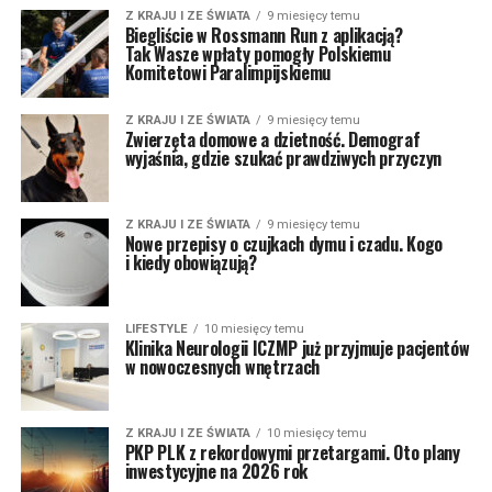
Z KRAJU I ZE ŚWIATA
9 miesięcy temu
Biegliście w Rossmann Run z aplikacją?
Tak Wasze wpłaty pomogły Polskiemu
Komitetowi Paralimpijskiemu
Z KRAJU I ZE ŚWIATA
9 miesięcy temu
Zwierzęta domowe a dzietność. Demograf
wyjaśnia, gdzie szukać prawdziwych przyczyn
Z KRAJU I ZE ŚWIATA
9 miesięcy temu
Nowe przepisy o czujkach dymu i czadu. Kogo
i kiedy obowiązują?
LIFESTYLE
10 miesięcy temu
Klinika Neurologii ICZMP już przyjmuje pacjentów
w nowoczesnych wnętrzach
Z KRAJU I ZE ŚWIATA
10 miesięcy temu
PKP PLK z rekordowymi przetargami. Oto plany
inwestycyjne na 2026 rok