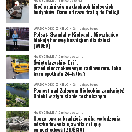
NA SYGNALE
1 miesiąc temu
Sieć czujników na dachach kieleckich
budynków. Dane od razu trafią do Policji
WIADOMOŚCI Z KIELC
2 miesiące temu
Polsat: Skandal w Kielcach. Mieszkańcy
blokują budowę hospicjum dla dzieci
[WIDEO]
NA SYGNALE
2 miesiące temu
Świętokrzyskie: Drift
przed nieoznakowanym radiowozem. Jaka
kara spotkała 24-latka?
WIADOMOŚCI Z KIELC
2 miesiące temu
Pomost nad Zalewem Kieleckim zamknięty!
Obiekt w złym stanie technicznym
NA SYGNALE
2 miesiące temu
Upozorowana kradzież: próba wyłudzenia
odszkodowania ujawniła dziuplę
samochodową [ZDJĘCIA]