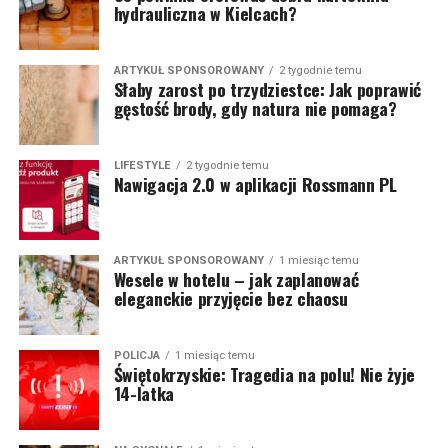
hydrauliczna w Kielcach?
ARTYKUŁ SPONSOROWANY
2 tygodnie temu
Słaby zarost po trzydziestce: Jak poprawić
gęstość brody, gdy natura nie pomaga?
LIFESTYLE
2 tygodnie temu
Nawigacja 2.0 w aplikacji Rossmann PL
ARTYKUŁ SPONSOROWANY
1 miesiąc temu
Wesele w hotelu – jak zaplanować
eleganckie przyjęcie bez chaosu
POLICJA
1 miesiąc temu
Świętokrzyskie: Tragedia na polu! Nie żyje
14-latka