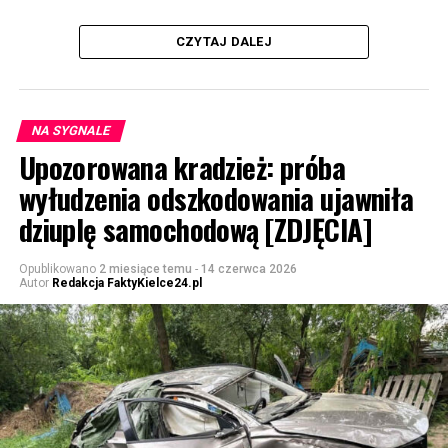
CZYTAJ DALEJ
NA SYGNALE
Upozorowana kradzież: próba
wyłudzenia odszkodowania ujawniła
dziuplę samochodową [ZDJĘCIA]
Opublikowano
2 miesiące temu
-
14 czerwca 2026
Autor
Redakcja FaktyKielce24.pl