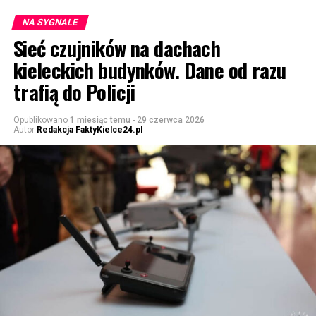
NA SYGNALE
Sieć czujników na dachach
kieleckich budynków. Dane od razu
trafią do Policji
Opublikowano
1 miesiąc temu
-
29 czerwca 2026
Autor
Redakcja FaktyKielce24.pl