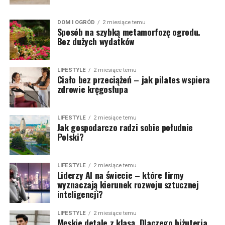
DOM I OGRÓD
2 miesiące temu
Sposób na szybką metamorfozę ogrodu.
Bez dużych wydatków
LIFESTYLE
2 miesiące temu
Ciało bez przeciążeń – jak pilates wspiera
zdrowie kręgosłupa
LIFESTYLE
2 miesiące temu
Jak gospodarczo radzi sobie południe
Polski?
LIFESTYLE
2 miesiące temu
Liderzy AI na świecie – które firmy
wyznaczają kierunek rozwoju sztucznej
inteligencji?
LIFESTYLE
2 miesiące temu
Męskie detale z klasą. Dlaczego biżuteria