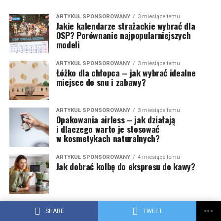
ARTYKUŁ SPONSOROWANY
3 miesiące temu
Jakie kalendarze strażackie wybrać dla
OSP? Porównanie najpopularniejszych
modeli
ARTYKUŁ SPONSOROWANY
3 miesiące temu
Łóżko dla chłopca – jak wybrać idealne
miejsce do snu i zabawy?
ARTYKUŁ SPONSOROWANY
3 miesiące temu
Opakowania airless – jak działają
i dlaczego warto je stosować
w kosmetykach naturalnych?
ARTYKUŁ SPONSOROWANY
4 miesiące temu
Jak dobrać kolbę do ekspresu do kawy?
LIFESTYLE
4 miesiące temu
Znaczki CCCP – historia, wartość i sekrety
SHARE
TWEET