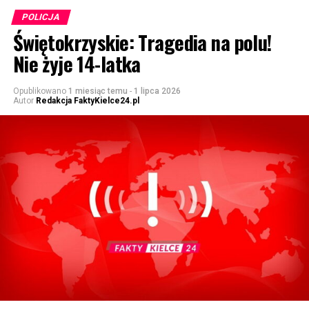
POLICJA
Świętokrzyskie: Tragedia na polu!
Nie żyje 14-latka
Opublikowano
1 miesiąc temu
-
1 lipca 2026
Autor
Redakcja FaktyKielce24.pl