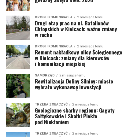
DROGI I KOMUNIKACJA
2 miesiące temu
Drugi etap prac na ul. Batalionów
Chłopskich w Kielcach: ważne zmiany
w ruchu
DROGI I KOMUNIKACJA
2 miesiące temu
Remont nakładkowy ulicy Ściegiennego
w Kielcach: zmiany dla kierowców
i komunikacji miejskiej
SAMORZĄD
2 miesiące temu
Rewitalizacja Doliny Silnicy: miasto
wybrało wykonawcę inwestycji
TRZEBA ZOBACZYĆ
2 miesiące temu
Geologiczne skarby regionu: Gagaty
Sołtykowskie i Skałki Piekło
pod Niekłaniem
TRZEBA ZOBACZYĆ
2 miesiące temu