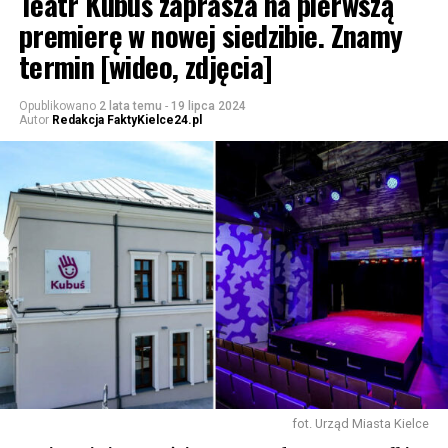
Teatr Kubuś zaprasza na pierwszą
premierę w nowej siedzibie. Znamy
termin [wideo, zdjęcia]
Opublikowano
2 lata temu
-
19 lipca 2024
Autor
Redakcja FaktyKielce24.pl
fot. Urząd Miasta Kielce