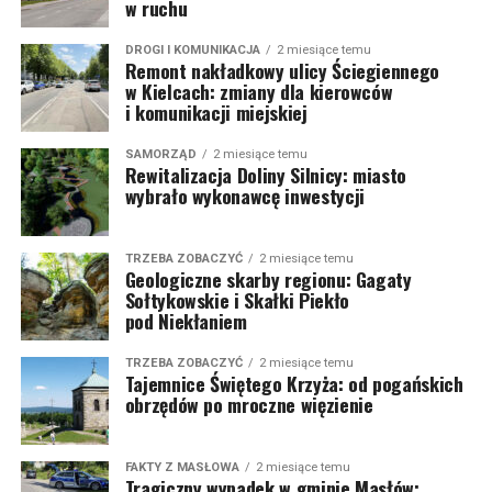
w ruchu
DROGI I KOMUNIKACJA
2 miesiące temu
Remont nakładkowy ulicy Ściegiennego
w Kielcach: zmiany dla kierowców
i komunikacji miejskiej
SAMORZĄD
2 miesiące temu
Rewitalizacja Doliny Silnicy: miasto
wybrało wykonawcę inwestycji
TRZEBA ZOBACZYĆ
2 miesiące temu
Geologiczne skarby regionu: Gagaty
Sołtykowskie i Skałki Piekło
pod Niekłaniem
TRZEBA ZOBACZYĆ
2 miesiące temu
Tajemnice Świętego Krzyża: od pogańskich
obrzędów po mroczne więzienie
FAKTY Z MASŁOWA
2 miesiące temu
Tragiczny wypadek w gminie Masłów: