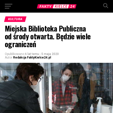
KULTURA
Miejska Biblioteka Publiczna
od środy otwarta. Będzie wiele
ograniczeń
Opublikowano
6 lat temu
-
5 maja 2020
Autor
Redakcja FaktyKielce24.pl