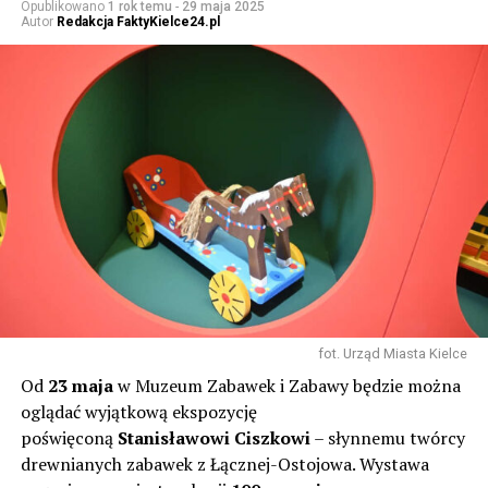
Opublikowano
1 rok temu
-
29 maja 2025
Autor
Redakcja FaktyKielce24.pl
fot. Urząd Miasta Kielce
Od
23 maja
w Muzeum Zabawek i Zabawy będzie można
oglądać wyjątkową ekspozycję
poświęconą
Stanisławowi Ciszkowi
– słynnemu twórcy
drewnianych zabawek z Łącznej-Ostojowa. Wystawa