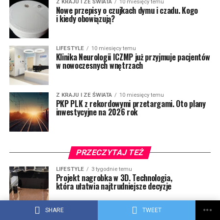
Z KRAJU I ZE ŚWIATA
10 miesięcy temu
Nowe przepisy o czujkach dymu i czadu. Kogo
i kiedy obowiązują?
LIFESTYLE
10 miesięcy temu
Klinika Neurologii ICZMP już przyjmuje pacjentów
w nowoczesnych wnętrzach
Z KRAJU I ZE ŚWIATA
10 miesięcy temu
PKP PLK z rekordowymi przetargami. Oto plany
inwestycyjne na 2026 rok
PRZECZYTAJ TEŻ
LIFESTYLE
3 tygodnie temu
Projekt nagrobka w 3D. Technologia,
która ułatwia najtrudniejsze decyzje
SHARE
TWEET
LIFESTYLE
1 miesiąc temu