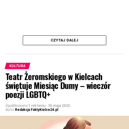
CZYTAJ DALEJ
KULTURA
Teatr Żeromskiego w Kielcach
świętuje Miesiąc Dumy – wieczór
poezji LGBTQ+
Opublikowano
1 rok temu
-
30 maja 2025
Autor
Redakcja FaktyKielce24.pl