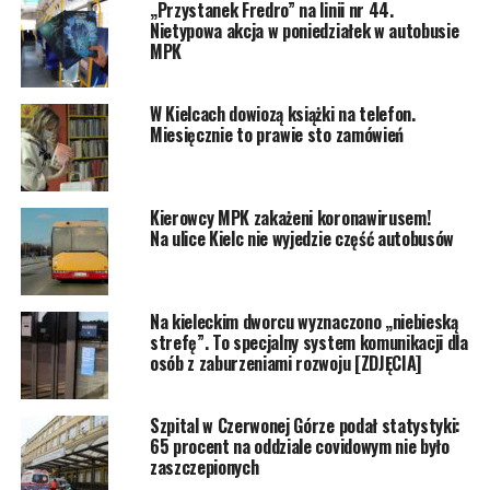
„Przystanek Fredro” na linii nr 44.
Nietypowa akcja w poniedziałek w autobusie
MPK
W Kielcach dowiozą książki na telefon.
Miesięcznie to prawie sto zamówień
Kierowcy MPK zakażeni koronawirusem!
Na ulice Kielc nie wyjedzie część autobusów
Na kieleckim dworcu wyznaczono „niebieską
strefę”. To specjalny system komunikacji dla
osób z zaburzeniami rozwoju [ZDJĘCIA]
Szpital w Czerwonej Górze podał statystyki:
65 procent na oddziale covidowym nie było
zaszczepionych