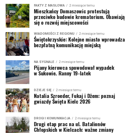
FAKTY Z MASŁOWA
2 miesiące temu
Mieszkańcy Domaszowic protestują
przeciwko budowie krematorium. Obawiają
się o rozwój miejscowości
WIADOMOŚCI Z REGIONU
2 miesiące temu
Świętokrzyskie: Kolejne miasto wprowadza
bezpłatną komunikację miejską
NA SYGNALE
2 miesiące temu
Pijany kierowca spowodował wypadek
w Sukowie. Ranny 19-latek
DZIEJE SIĘ
2 miesiące temu
Natalia Szroeder, Fukaj i Dżem: poznaj
gwiazdy Święta Kielc 2026
DROGI I KOMUNIKACJA
2 miesiące temu
Drugi etap prac na ul. Batalionów
Chłopskich w Kielcach: ważne zmiany