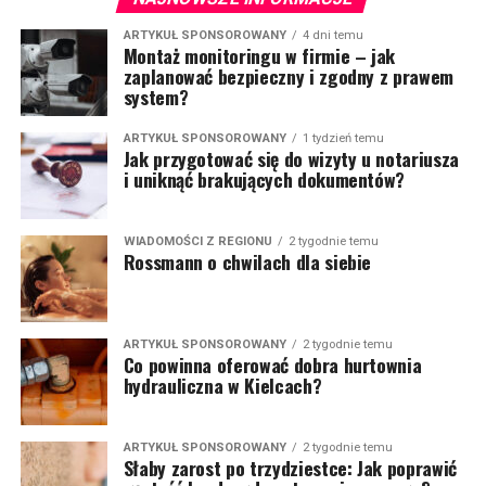
ARTYKUŁ SPONSOROWANY
4 dni temu
Montaż monitoringu w firmie – jak
zaplanować bezpieczny i zgodny z prawem
system?
ARTYKUŁ SPONSOROWANY
1 tydzień temu
Jak przygotować się do wizyty u notariusza
i uniknąć brakujących dokumentów?
WIADOMOŚCI Z REGIONU
2 tygodnie temu
Rossmann o chwilach dla siebie
ARTYKUŁ SPONSOROWANY
2 tygodnie temu
Co powinna oferować dobra hurtownia
hydrauliczna w Kielcach?
ARTYKUŁ SPONSOROWANY
2 tygodnie temu
Słaby zarost po trzydziestce: Jak poprawić