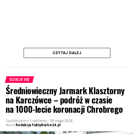
CZYTAJ DALEJ
DZIEJE SIĘ
Średniowieczny Jarmark Klasztorny
na Karczówce – podróż w czasie
na 1000-lecie koronacji Chrobrego
Opublikowano
1 rok temu
-
30 maja 2025
Autor
Redakcja FaktyKielce24.pl