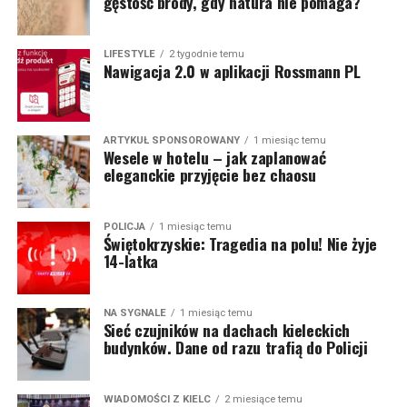
gęstość brody, gdy natura nie pomaga?
LIFESTYLE
2 tygodnie temu
Nawigacja 2.0 w aplikacji Rossmann PL
ARTYKUŁ SPONSOROWANY
1 miesiąc temu
Wesele w hotelu – jak zaplanować
eleganckie przyjęcie bez chaosu
POLICJA
1 miesiąc temu
Świętokrzyskie: Tragedia na polu! Nie żyje
14-latka
NA SYGNALE
1 miesiąc temu
Sieć czujników na dachach kieleckich
budynków. Dane od razu trafią do Policji
WIADOMOŚCI Z KIELC
2 miesiące temu