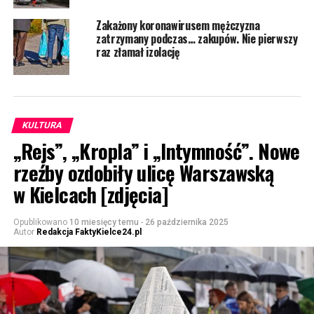
Zakażony koronawirusem mężczyzna
zatrzymany podczas… zakupów. Nie pierwszy
raz złamał izolację
KULTURA
„Rejs”, „Kropla” i „Intymność”. Nowe
rzeźby ozdobiły ulicę Warszawską
w Kielcach [zdjęcia]
Opublikowano
10 miesięcy temu
-
26 października 2025
Autor
Redakcja FaktyKielce24.pl