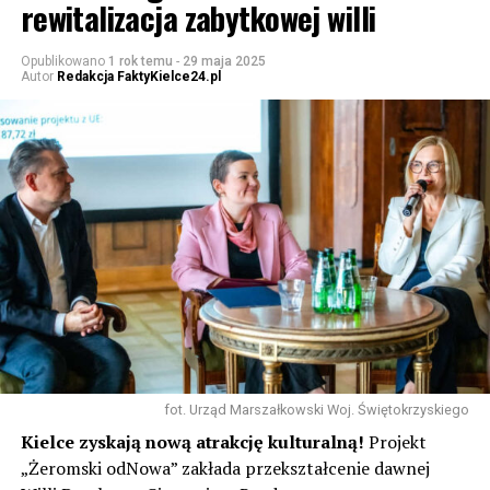
rewitalizacja zabytkowej willi
Opublikowano
1 rok temu
-
29 maja 2025
Autor
Redakcja FaktyKielce24.pl
fot. Urząd Marszałkowski Woj. Świętokrzyskiego
Kielce zyskają nową atrakcję kulturalną!
Projekt
„Żeromski odNowa” zakłada przekształcenie dawnej