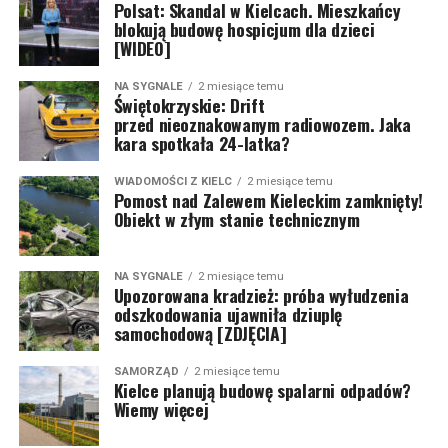
Polsat: Skandal w Kielcach. Mieszkańcy
blokują budowę hospicjum dla dzieci
[WIDEO]
NA SYGNALE
2 miesiące temu
Świętokrzyskie: Drift
przed nieoznakowanym radiowozem. Jaka
kara spotkała 24-latka?
WIADOMOŚCI Z KIELC
2 miesiące temu
Pomost nad Zalewem Kieleckim zamknięty!
Obiekt w złym stanie technicznym
NA SYGNALE
2 miesiące temu
Upozorowana kradzież: próba wyłudzenia
odszkodowania ujawniła dziuplę
samochodową [ZDJĘCIA]
SAMORZĄD
2 miesiące temu
Kielce planują budowę spalarni odpadów?
Wiemy więcej