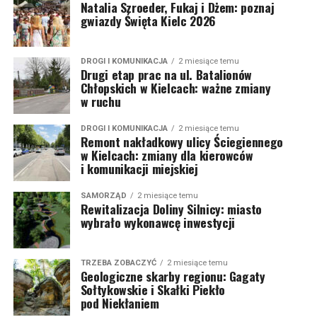
Natalia Szroeder, Fukaj i Dżem: poznaj
gwiazdy Święta Kielc 2026
DROGI I KOMUNIKACJA
2 miesiące temu
Drugi etap prac na ul. Batalionów
Chłopskich w Kielcach: ważne zmiany
w ruchu
DROGI I KOMUNIKACJA
2 miesiące temu
Remont nakładkowy ulicy Ściegiennego
w Kielcach: zmiany dla kierowców
i komunikacji miejskiej
SAMORZĄD
2 miesiące temu
Rewitalizacja Doliny Silnicy: miasto
wybrało wykonawcę inwestycji
TRZEBA ZOBACZYĆ
2 miesiące temu
Geologiczne skarby regionu: Gagaty
Sołtykowskie i Skałki Piekło
pod Niekłaniem