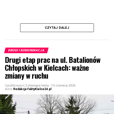
CZYTAJ DALEJ
DROGI I KOMUNIKACJA
Drugi etap prac na ul. Batalionów
Chłopskich w Kielcach: ważne
zmiany w ruchu
Opublikowano
2 miesiące temu
-
13 czerwca 2026
Autor
Redakcja FaktyKielce24.pl