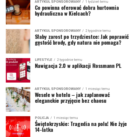
ARTYKUŁ SPONSOROWANY
1 tydzień temu
Co powinna oferować dobra hurtownia
hydrauliczna w Kielcach?
ARTYKUŁ SPONSOROWANY
2 tygodnie temu
Słaby zarost po trzydziestce: Jak poprawić
gęstość brody, gdy natura nie pomaga?
LIFESTYLE
2 tygodnie temu
Nawigacja 2.0 w aplikacji Rossmann PL
ARTYKUŁ SPONSOROWANY
1 miesiąc temu
Wesele w hotelu – jak zaplanować
eleganckie przyjęcie bez chaosu
POLICJA
1 miesiąc temu
Świętokrzyskie: Tragedia na polu! Nie żyje
14-latka