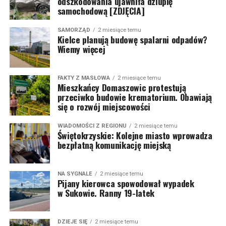
odszkodowania ujawniła dziuplę
samochodową [ZDJĘCIA]
SAMORZĄD
2 miesiące temu
Kielce planują budowę spalarni odpadów?
Wiemy więcej
FAKTY Z MASŁOWA
2 miesiące temu
Mieszkańcy Domaszowic protestują
przeciwko budowie krematorium. Obawiają
się o rozwój miejscowości
WIADOMOŚCI Z REGIONU
2 miesiące temu
Świętokrzyskie: Kolejne miasto wprowadza
bezpłatną komunikację miejską
NA SYGNALE
2 miesiące temu
Pijany kierowca spowodował wypadek
w Sukowie. Ranny 19-latek
DZIEJE SIĘ
2 miesiące temu