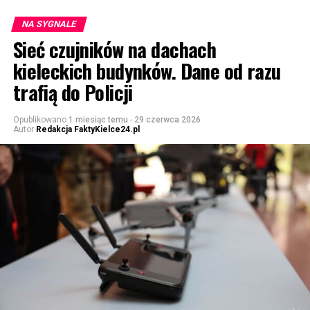
NA SYGNALE
Sieć czujników na dachach
kieleckich budynków. Dane od razu
trafią do Policji
Opublikowano
1 miesiąc temu
-
29 czerwca 2026
Autor
Redakcja FaktyKielce24.pl