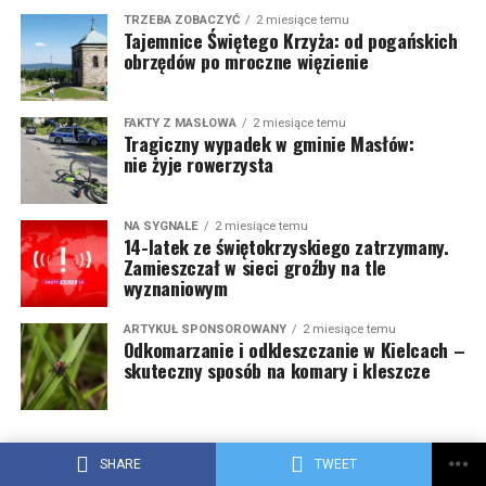
TRZEBA ZOBACZYĆ
2 miesiące temu
Tajemnice Świętego Krzyża: od pogańskich
obrzędów po mroczne więzienie
FAKTY Z MASŁOWA
2 miesiące temu
Tragiczny wypadek w gminie Masłów:
nie żyje rowerzysta
NA SYGNALE
2 miesiące temu
14-latek ze świętokrzyskiego zatrzymany.
Zamieszczał w sieci groźby na tle
wyznaniowym
ARTYKUŁ SPONSOROWANY
2 miesiące temu
Odkomarzanie i odkleszczanie w Kielcach –
skuteczny sposób na komary i kleszcze
REKLAMA
SHARE
TWEET