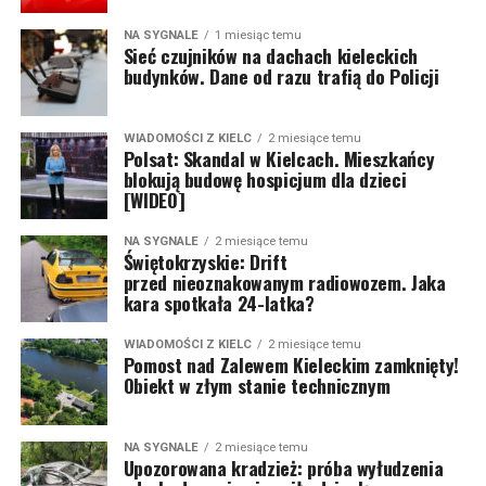
NA SYGNALE
1 miesiąc temu
Sieć czujników na dachach kieleckich
budynków. Dane od razu trafią do Policji
WIADOMOŚCI Z KIELC
2 miesiące temu
Polsat: Skandal w Kielcach. Mieszkańcy
blokują budowę hospicjum dla dzieci
[WIDEO]
NA SYGNALE
2 miesiące temu
Świętokrzyskie: Drift
przed nieoznakowanym radiowozem. Jaka
kara spotkała 24-latka?
WIADOMOŚCI Z KIELC
2 miesiące temu
Pomost nad Zalewem Kieleckim zamknięty!
Obiekt w złym stanie technicznym
NA SYGNALE
2 miesiące temu
Upozorowana kradzież: próba wyłudzenia