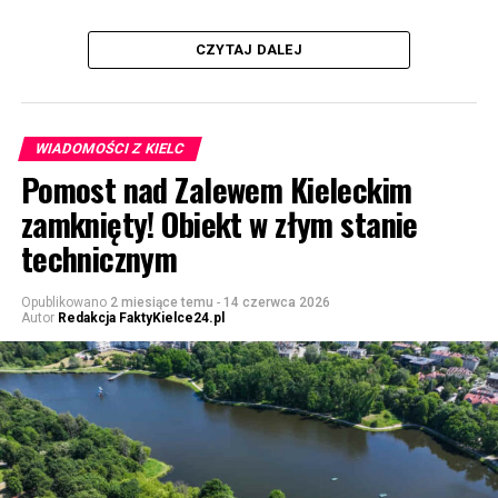
CZYTAJ DALEJ
WIADOMOŚCI Z KIELC
Pomost nad Zalewem Kieleckim
zamknięty! Obiekt w złym stanie
technicznym
Opublikowano
2 miesiące temu
-
14 czerwca 2026
Autor
Redakcja FaktyKielce24.pl