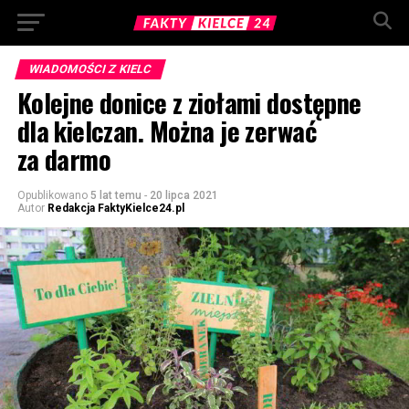
WIADOMOŚCI Z KIELC
Kolejne donice z ziołami dostępne
dla kielczan. Można je zerwać
za darmo
Opublikowano
5 lat temu
-
20 lipca 2021
Autor
Redakcja FaktyKielce24.pl