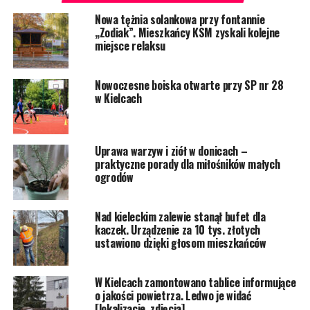
Nowa tężnia solankowa przy fontannie
„Zodiak”. Mieszkańcy KSM zyskali kolejne
miejsce relaksu
Nowoczesne boiska otwarte przy SP nr 28
w Kielcach
Uprawa warzyw i ziół w donicach –
praktyczne porady dla miłośników małych
ogrodów
Nad kieleckim zalewie stanął bufet dla
kaczek. Urządzenie za 10 tys. złotych
ustawiono dzięki głosom mieszkańców
W Kielcach zamontowano tablice informujące
o jakości powietrza. Ledwo je widać
[lokalizacje, zdjęcia]