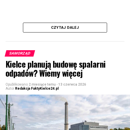
CZYTAJ DALEJ
SAMORZĄD
Kielce planują budowę spalarni
odpadów? Wiemy więcej
Opublikowano
2 miesiące temu
-
13 czerwca 2026
Autor
Redakcja FaktyKielce24.pl