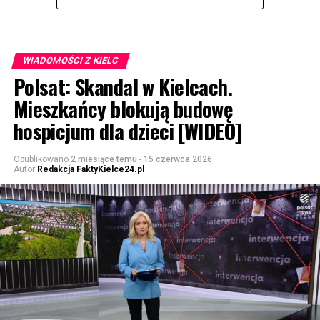
WIADOMOŚCI Z KIELC
Polsat: Skandal w Kielcach.
Mieszkańcy blokują budowę
hospicjum dla dzieci [WIDEO]
Opublikowano
2 miesiące temu
-
15 czerwca 2026
Autor
Redakcja FaktyKielce24.pl