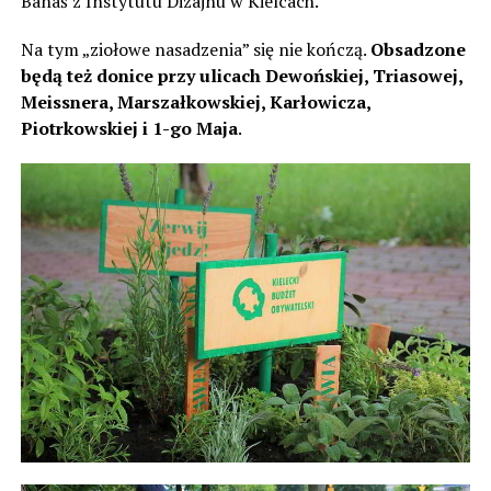
Banaś z Instytutu Dizajnu w Kielcach.
Na tym „ziołowe nasadzenia” się nie kończą.
Obsadzone
będą też donice przy ulicach Dewońskiej, Triasowej,
Meissnera, Marszałkowskiej, Karłowicza,
Piotrkowskiej i 1-go Maja
.