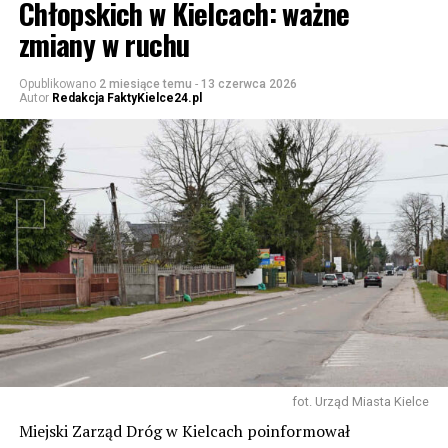
Chłopskich w Kielcach: ważne
zmiany w ruchu
Opublikowano
2 miesiące temu
-
13 czerwca 2026
Autor
Redakcja FaktyKielce24.pl
fot. Urząd Miasta Kielce
Miejski Zarząd Dróg w Kielcach poinformował