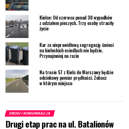
Kielce: Od czerwca ponad 30 wypadków
z udziałem pieszych. Trzy osoby straciły
życie
Kar za nieprawidłową segregację śmieci
na kieleckich osiedlach nie będzie.
Przynajmniej na razie
Na trasie S7 z Kielc do Warszawy będzie
odcinkowy pomiar prędkości. Zobacz
w którym miejscu
DROGI I KOMUNIKACJA
Drugi etap prac na ul. Batalionów