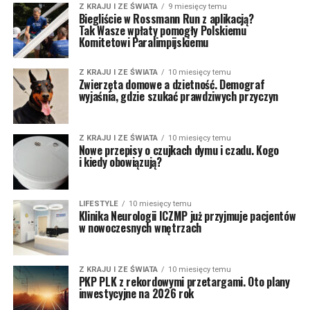
Z KRAJU I ZE ŚWIATA
9 miesięcy temu
Biegliście w Rossmann Run z aplikacją?
Tak Wasze wpłaty pomogły Polskiemu
Komitetowi Paralimpijskiemu
Z KRAJU I ZE ŚWIATA
10 miesięcy temu
Zwierzęta domowe a dzietność. Demograf
wyjaśnia, gdzie szukać prawdziwych przyczyn
Z KRAJU I ZE ŚWIATA
10 miesięcy temu
Nowe przepisy o czujkach dymu i czadu. Kogo
i kiedy obowiązują?
LIFESTYLE
10 miesięcy temu
Klinika Neurologii ICZMP już przyjmuje pacjentów
w nowoczesnych wnętrzach
Z KRAJU I ZE ŚWIATA
10 miesięcy temu
PKP PLK z rekordowymi przetargami. Oto plany
inwestycyjne na 2026 rok