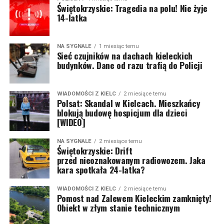
Świętokrzyskie: Tragedia na polu! Nie żyje
14-latka
NA SYGNALE
1 miesiąc temu
Sieć czujników na dachach kieleckich
budynków. Dane od razu trafią do Policji
WIADOMOŚCI Z KIELC
2 miesiące temu
Polsat: Skandal w Kielcach. Mieszkańcy
blokują budowę hospicjum dla dzieci
[WIDEO]
NA SYGNALE
2 miesiące temu
Świętokrzyskie: Drift
przed nieoznakowanym radiowozem. Jaka
kara spotkała 24-latka?
WIADOMOŚCI Z KIELC
2 miesiące temu
Pomost nad Zalewem Kieleckim zamknięty!
Obiekt w złym stanie technicznym