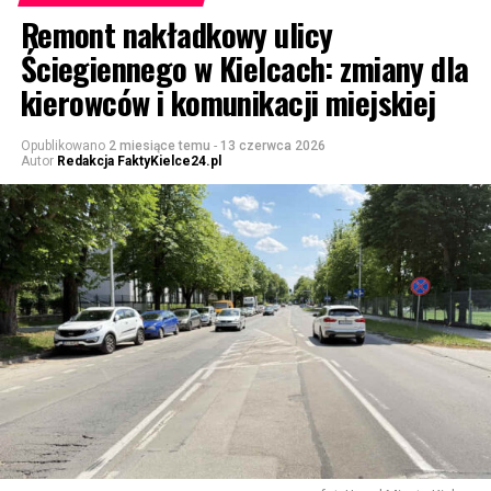
Remont nakładkowy ulicy
Ściegiennego w Kielcach: zmiany dla
kierowców i komunikacji miejskiej
Opublikowano
2 miesiące temu
-
13 czerwca 2026
Autor
Redakcja FaktyKielce24.pl