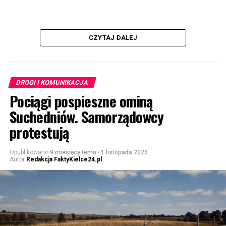
CZYTAJ DALEJ
DROGI I KOMUNIKACJA
Pociągi pospieszne ominą
Suchedniów. Samorządowcy
protestują
Opublikowano
9 miesięcy temu
-
1 listopada 2025
Autor
Redakcja FaktyKielce24.pl