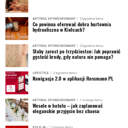
ARTYKUŁ SPONSOROWANY
2 tygodnie temu
Co powinna oferować dobra hurtownia
hydrauliczna w Kielcach?
ARTYKUŁ SPONSOROWANY
2 tygodnie temu
Słaby zarost po trzydziestce: Jak poprawić
gęstość brody, gdy natura nie pomaga?
LIFESTYLE
2 tygodnie temu
Nawigacja 2.0 w aplikacji Rossmann PL
ARTYKUŁ SPONSOROWANY
1 miesiąc temu
Wesele w hotelu – jak zaplanować
eleganckie przyjęcie bez chaosu
POLICJA
1 miesiąc temu