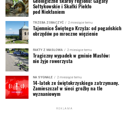
Geologiczne skarby regionu: Gagaty
Sołtykowskie i Skałki Piekło
pod Niekłaniem
TRZEBA ZOBACZYĆ
2 miesiące temu
Tajemnice Świętego Krzyża: od pogańskich
obrzędów po mroczne więzienie
FAKTY Z MASŁOWA
2 miesiące temu
Tragiczny wypadek w gminie Masłów:
nie żyje rowerzysta
NA SYGNALE
2 miesiące temu
14-latek ze świętokrzyskiego zatrzymany.
Zamieszczał w sieci groźby na tle
wyznaniowym
REKLAMA