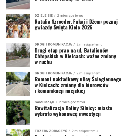
DZIEJE SIĘ
2 miesiące temu
Natalia Szroeder, Fukaj i Dżem: poznaj
gwiazdy Święta Kielc 2026
DROGI I KOMUNIKACJA
2 miesiące temu
Drugi etap prac na ul. Batalionów
Chłopskich w Kielcach: ważne zmiany
w ruchu
DROGI I KOMUNIKACJA
2 miesiące temu
Remont nakładkowy ulicy Ściegiennego
w Kielcach: zmiany dla kierowców
i komunikacji miejskiej
SAMORZĄD
2 miesiące temu
Rewitalizacja Doliny Silnicy: miasto
wybrało wykonawcę inwestycji
TRZEBA ZOBACZYĆ
2 miesiące temu