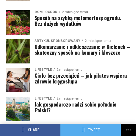
DOM I OGRÓD
2 miesiące temu
Sposób na szybką metamorfozę ogrodu.
Bez dużych wydatków
ARTYKUŁ SPONSOROWANY
2 miesiące temu
Odkomarzanie i odkleszczanie w Kielcach –
skuteczny sposób na komary i kleszcze
LIFESTYLE
2 miesiące temu
Ciało bez przeciążeń – jak pilates wspiera
zdrowie kręgosłupa
LIFESTYLE
2 miesiące temu
Jak gospodarczo radzi sobie południe
Polski?
LIFESTYLE
2 miesiące temu
SHARE
TWEET
Liderzy AI na świecie – które firmy