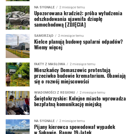
NA SYGNALE
2 miesiące temu
Upozorowana kradzież: próba wyłudzenia
odszkodowania ujawniła dziuplę
samochodową [ZDJĘCIA]
SAMORZĄD
2 miesiące temu
Kielce planują budowę spalarni odpadów?
Wiemy więcej
FAKTY Z MASŁOWA
2 miesiące temu
Mieszkańcy Domaszowic protestują
przeciwko budowie krematorium. Obawiają
się o rozwój miejscowości
WIADOMOŚCI Z REGIONU
2 miesiące temu
Świętokrzyskie: Kolejne miasto wprowadza
bezpłatną komunikację miejską
NA SYGNALE
2 miesiące temu
Pijany kierowca spowodował wypadek
w Sukowie. Ranny 19-latek