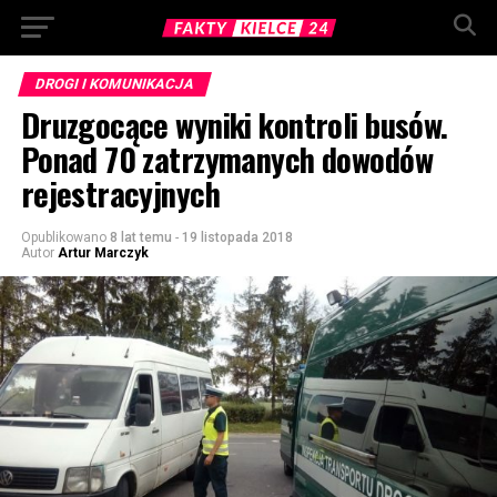
DROGI I KOMUNIKACJA
Druzgocące wyniki kontroli busów.
Ponad 70 zatrzymanych dowodów
rejestracyjnych
Opublikowano
8 lat temu
-
19 listopada 2018
Autor
Artur Marczyk