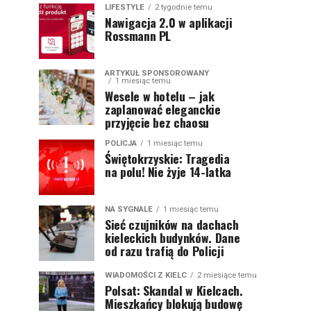
LIFESTYLE
2 tygodnie temu
Nawigacja 2.0 w aplikacji
Rossmann PL
ARTYKUŁ SPONSOROWANY
1 miesiąc temu
Wesele w hotelu – jak
zaplanować eleganckie
przyjęcie bez chaosu
POLICJA
1 miesiąc temu
Świętokrzyskie: Tragedia
na polu! Nie żyje 14-latka
NA SYGNALE
1 miesiąc temu
Sieć czujników na dachach
kieleckich budynków. Dane
od razu trafią do Policji
WIADOMOŚCI Z KIELC
2 miesiące temu
Polsat: Skandal w Kielcach.
Mieszkańcy blokują budowę