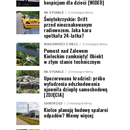
hospicjum dla dzieci [WIDEO]
NA SYGNALE
2 miesiące temu
Świętokrzyskie: Drift
przed nieoznakowanym
radiowozem. Jaka kara
spotkała 24-latka?
WIADOMOŚCI Z KIELC
2 miesiące temu
Pomost nad Zalewem
Kieleckim zamknięty! Obiekt
w złym stanie technicznym
NA SYGNALE
2 miesiące temu
Upozorowana kradzież: próba
wyłudzenia odszkodowania
ujawniła dziuplę samochodową
[ZDJĘCIA]
SAMORZĄD
2 miesiące temu
Kielce planują budowę spalarni
odpadów? Wiemy więcej