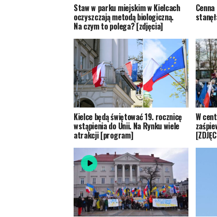
Staw w parku miejskim w Kielcach
Cenna 
oczyszczają metodą biologiczną.
stanęł
Na czym to polega? [zdjęcia]
Kielce będą świętować 19. rocznicę
W cent
wstąpienia do Unii. Na Rynku wiele
zaśpie
atrakcji [program]
[ZDJĘC