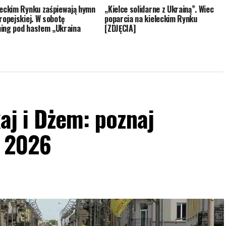
leckim Rynku zaśpiewają hymn
„Kielce solidarne z Ukrainą”. Wiec
uropejskiej. W sobotę
poparcia na kieleckim Rynku
ing pod hasłem „Ukraina
[ZDJĘCIA]
kaj i Dżem: poznaj
c 2026