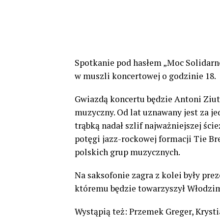
Spotkanie pod hasłem „Moc Solidarno
w muszli koncertowej o godzinie 18.
Gwiazdą koncertu będzie Antoni Ziut 
muzyczny. Od lat uznawany jest za j
trąbką nadał szlif najważniejszej ści
potęgi jazz-rockowej formacji Tie Br
polskich grup muzycznych.
Na saksofonie zagra z kolei były prez
któremu będzie towarzyszył Włodzimi
Wystąpią też: Przemek Greger, Kryst