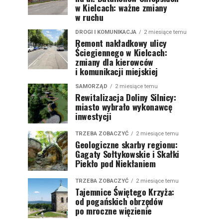
w Kielcach: ważne zmiany
w ruchu
DROGI I KOMUNIKACJA
2 miesiące temu
Remont nakładkowy ulicy
Ściegiennego w Kielcach:
zmiany dla kierowców
i komunikacji miejskiej
SAMORZĄD
2 miesiące temu
Rewitalizacja Doliny Silnicy:
miasto wybrało wykonawcę
inwestycji
TRZEBA ZOBACZYĆ
2 miesiące temu
Geologiczne skarby regionu:
Gagaty Sołtykowskie i Skałki
Piekło pod Niekłaniem
TRZEBA ZOBACZYĆ
2 miesiące temu
Tajemnice Świętego Krzyża:
od pogańskich obrzędów
po mroczne więzienie