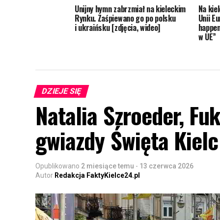
Unijny hymn zabrzmiał na kieleckim
Na kie
Rynku. Zaśpiewano go po polsku
Unii E
i ukraińsku [zdjęcia, wideo]
happen
w UE”
DZIEJE SIĘ
Natalia Szroeder, Fu
gwiazdy Święta Kiel
Opublikowano
2 miesiące temu
-
13 czerwca 2026
Autor
Redakcja FaktyKielce24.pl