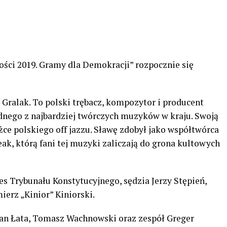
ści 2019. Gramy dla Demokracji” rozpocznie się
Gralak. To polski trębacz, kompozytor i producent
ednego z najbardziej twórczych muzyków w kraju. Swoją
eżce polskiego off jazzu. Sławę zdobył jako współtwórca
eak, którą fani tej muzyki zaliczają do grona kultowych
es Trybunału Konstytucyjnego, sędzia Jerzy Stępień,
erz „Kinior” Kiniorski.
ian Łata, Tomasz Wachnowski oraz zespół Greger