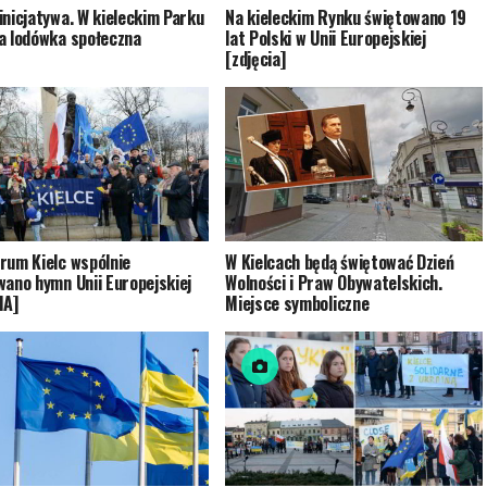
inicjatywa. W kieleckim Parku
Na kieleckim Rynku świętowano 19
a lodówka społeczna
lat Polski w Unii Europejskiej
[zdjęcia]
rum Kielc wspólnie
W Kielcach będą świętować Dzień
wano hymn Unii Europejskiej
Wolności i Praw Obywatelskich.
IA]
Miejsce symboliczne