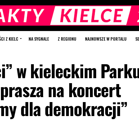
I Z KIELC
NA SYGNALE
Z REGIONU
NAJNOWSZE W PORTALU
S
i” w kieleckim Park
prasza na koncert
my dla demokracji”