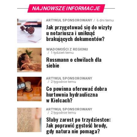
NAJNOWSZE INFORMACJE
ARTYKUŁ SPONSOROWANY
6 dni temu
Jak przygotować się do wizyty
u notariusza i uniknąć
brakujących dokumentów?
WIADOMOŚCI Z REGIONU
1 tydzień temu
Rossmann o chwilach dla
siebie
ARTYKUŁ SPONSOROWANY
2 tygodnie temu
Co powinna oferować dobra
hurtownia hydrauliczna
w Kielcach?
ARTYKUŁ SPONSOROWANY
2 tygodnie temu
Słaby zarost po trzydziestce:
Jak poprawić gęstość brody,
gdy natura nie pomaga?