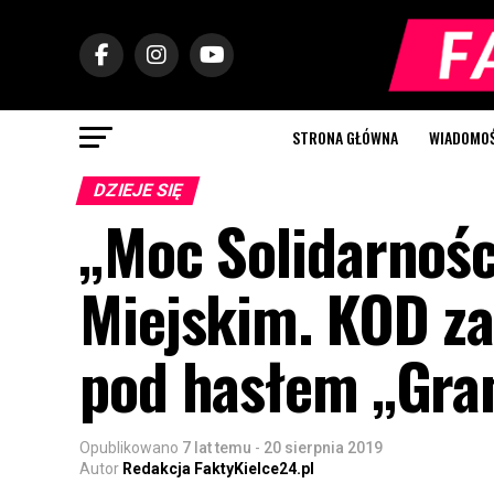
STRONA GŁÓWNA
WIADOMOŚC
DZIEJE SIĘ
„Moc Solidarnośc
Miejskim. KOD za
pod hasłem „Gra
Opublikowano
7 lat temu
-
20 sierpnia 2019
Autor
Redakcja FaktyKielce24.pl