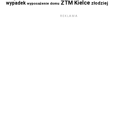
ZTM Kielce
wypadek
złodziej
wyposażenie domu
REKLAMA