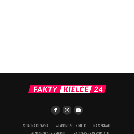
STRONA GŁÓWNA
WIADOMOŚCI Z KIELC
NA SYGNALE
WIADOMOŚCI Z REGIONU
NAJNOWSZE W PORTALU