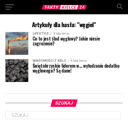
Artykuły dla hasła: "węgiel"
LIFESTYLE
3 lata temu
Co to jest ślad węglowy? Jakie niesie
zagrożenie?
WIADOMOŚCI Z KIELC
4 lata temu
Świętokrzyskie liderem w… wyłudzaniu dodatku
węglowego? Są dane!
SZUKAJ