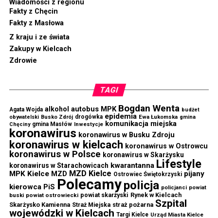
Wiadomości z regionu
Fakty z Chęcin
Fakty z Masłowa
Z kraju i ze świata
Zakupy w Kielcach
Zdrowie
TAGI
Bogdan Wenta
autobus MPK
alkohol
Agata Wojda
budżet
epidemia
drogówka
Ewa Łukomska
obywatelski
Busko Zdrój
gmina
komunikacja miejska
gmina Masłów
Chęciny
Inwestycje
koronawirus
koronawirus w Busku Zdroju
koronawirus w kielcach
koronawirus w Ostrowcu
koronawirus w Polsce
koronawirus w Skarżysku
Lifestyle
kwarantanna
koronawirus w Starachowicach
MZD Kielce
MPK Kielce
MZD
pijany
Ostrowiec Świętokrzyski
Polecamy
policja
kierowca
PiS
powiat
policjanci
powiat skarżyski
Rynek w Kielcach
buski
powiat ostrowiecki
Szpital
Skarżysko Kamienna
straż pożarna
Straż Miejska
wojewódzki w Kielcach
Targi Kielce
Urząd Miasta Kielce