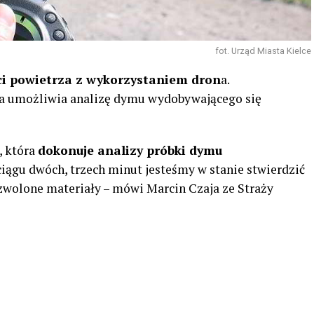
fot. Urząd Miasta Kielce
ści powietrza z wykorzystaniem dron
a.
a umożliwia analizę dymu wydobywającego się
, która
dokonuje analizy próbki dymu
ciągu dwóch, trzech minut jesteśmy w stanie stwierdzić
ozwolone materiały – mówi Marcin Czaja ze Straży