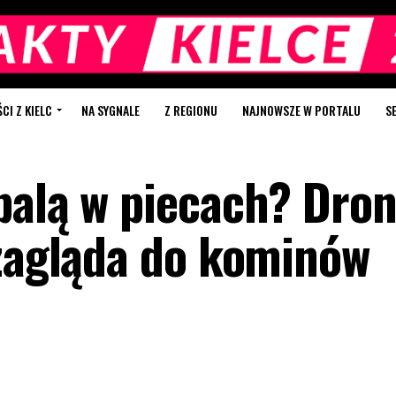
I Z KIELC
NA SYGNALE
Z REGIONU
NAJNOWSZE W PORTALU
S
palą w piecach? Dro
 zagląda do kominów