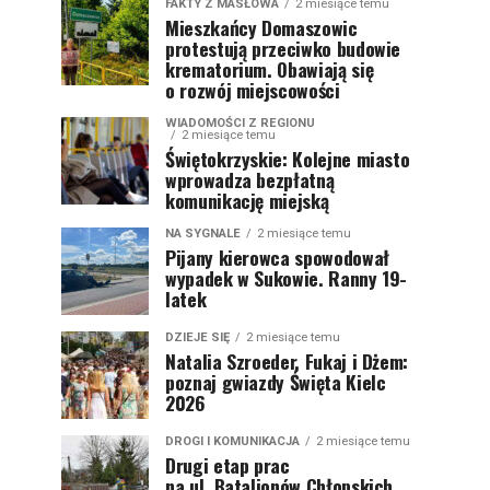
FAKTY Z MASŁOWA
2 miesiące temu
Mieszkańcy Domaszowic
protestują przeciwko budowie
krematorium. Obawiają się
o rozwój miejscowości
WIADOMOŚCI Z REGIONU
2 miesiące temu
Świętokrzyskie: Kolejne miasto
wprowadza bezpłatną
komunikację miejską
NA SYGNALE
2 miesiące temu
Pijany kierowca spowodował
wypadek w Sukowie. Ranny 19-
latek
DZIEJE SIĘ
2 miesiące temu
Natalia Szroeder, Fukaj i Dżem:
poznaj gwiazdy Święta Kielc
2026
DROGI I KOMUNIKACJA
2 miesiące temu
Drugi etap prac
na ul. Batalionów Chłopskich