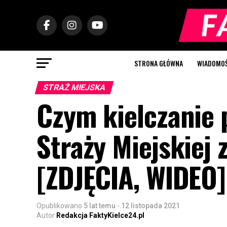
STRONA GŁÓWNA
WIADOMOŚC
STRAŻ MIEJSKA
Czym kielczanie 
Straży Miejskiej
[ZDJĘCIA, WIDEO]
Opublikowano
5 lat temu
-
12 listopada 2021
Autor
Redakcja FaktyKielce24.pl