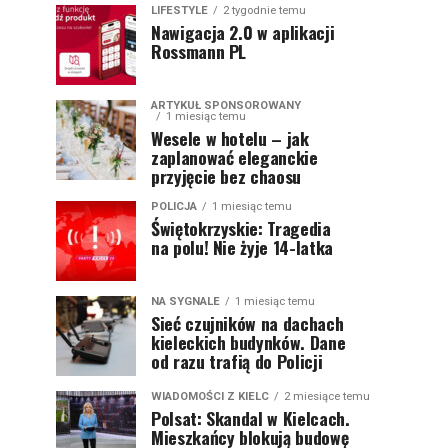
LIFESTYLE
2 tygodnie temu
Nawigacja 2.0 w aplikacji
Rossmann PL
ARTYKUŁ SPONSOROWANY
1 miesiąc temu
Wesele w hotelu – jak
zaplanować eleganckie
przyjęcie bez chaosu
POLICJA
1 miesiąc temu
Świętokrzyskie: Tragedia
na polu! Nie żyje 14-latka
NA SYGNALE
1 miesiąc temu
Sieć czujników na dachach
kieleckich budynków. Dane
od razu trafią do Policji
WIADOMOŚCI Z KIELC
2 miesiące temu
Polsat: Skandal w Kielcach.
Mieszkańcy blokują budowę