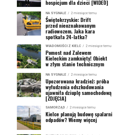
hospicjum dla dzieci [WIDEO]
NA SYGNALE
2 miesiące temu
Świętokrzyskie: Drift
przed nieoznakowanym
radiowozem. Jaka kara
spotkała 24-latka?
WIADOMOŚCI Z KIELC
2 miesiące temu
Pomost nad Zalewem
Kieleckim zamknięty! Obiekt
w złym stanie technicznym
NA SYGNALE
2 miesiące temu
Upozorowana kradzież: próba
wyłudzenia odszkodowania
ujawniła dziuplę samochodową
[ZDJĘCIA]
SAMORZĄD
2 miesiące temu
Kielce planują budowę spalarni
odpadów? Wiemy więcej