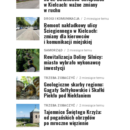
w Kielcach: ważne zmiany
w ruchu
DROGI I KOMUNIKACJA
2 miesiące temu
Remont nakładkowy ulicy
Ściegiennego w Kielcach:
zmiany dla kierowców
i komunikacji miejskiej
SAMORZĄD
2 miesiące temu
Rewitalizacja Doliny Silnicy:
miasto wybrało wykonawcę
inwestycji
TRZEBA ZOBACZYĆ
2 miesiące temu
Geologiczne skarby regionu:
Gagaty Sołtykowskie i Skałki
Piekło pod Niekłaniem
TRZEBA ZOBACZYĆ
2 miesiące temu
Tajemnice Świętego Krzyża:
od pogańskich obrzędów
po mroczne więzienie