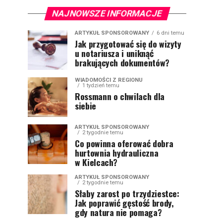
NAJNOWSZE INFORMACJE
ARTYKUŁ SPONSOROWANY
6 dni temu
Jak przygotować się do wizyty
u notariusza i uniknąć
brakujących dokumentów?
WIADOMOŚCI Z REGIONU
1 tydzień temu
Rossmann o chwilach dla
siebie
ARTYKUŁ SPONSOROWANY
2 tygodnie temu
Co powinna oferować dobra
hurtownia hydrauliczna
w Kielcach?
ARTYKUŁ SPONSOROWANY
2 tygodnie temu
Słaby zarost po trzydziestce:
Jak poprawić gęstość brody,
gdy natura nie pomaga?