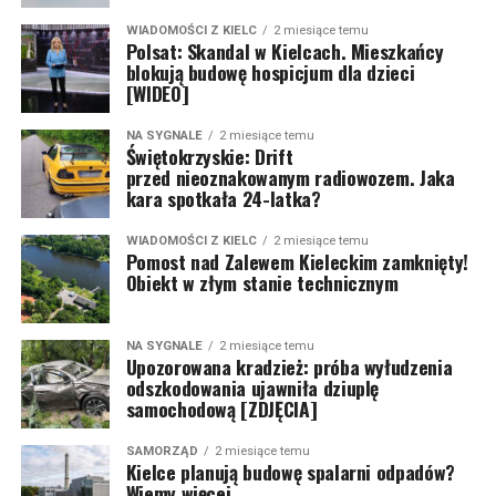
WIADOMOŚCI Z KIELC
2 miesiące temu
Polsat: Skandal w Kielcach. Mieszkańcy
blokują budowę hospicjum dla dzieci
[WIDEO]
NA SYGNALE
2 miesiące temu
Świętokrzyskie: Drift
przed nieoznakowanym radiowozem. Jaka
kara spotkała 24-latka?
WIADOMOŚCI Z KIELC
2 miesiące temu
Pomost nad Zalewem Kieleckim zamknięty!
Obiekt w złym stanie technicznym
NA SYGNALE
2 miesiące temu
Upozorowana kradzież: próba wyłudzenia
odszkodowania ujawniła dziuplę
samochodową [ZDJĘCIA]
SAMORZĄD
2 miesiące temu
Kielce planują budowę spalarni odpadów?
Wiemy więcej