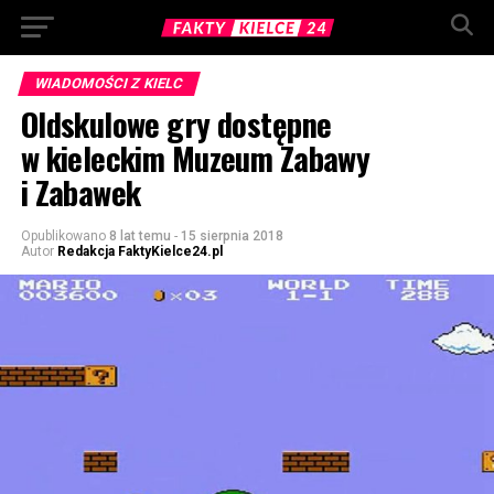
WIADOMOŚCI Z KIELC
Oldskulowe gry dostępne
w kieleckim Muzeum Zabawy
i Zabawek
Opublikowano
8 lat temu
-
15 sierpnia 2018
Autor
Redakcja FaktyKielce24.pl