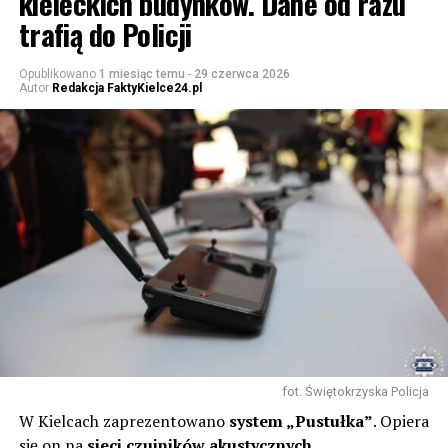
kieleckich budynków. Dane od razu
trafią do Policji
Opublikowano
1 miesiąc temu
-
29 czerwca 2026
Autor
Redakcja FaktyKielce24.pl
fot. Świętokrzyska Policja
W Kielcach zaprezentowano
system „Pustułka”
. Opiera
się on na
sieci czujników akustycznych