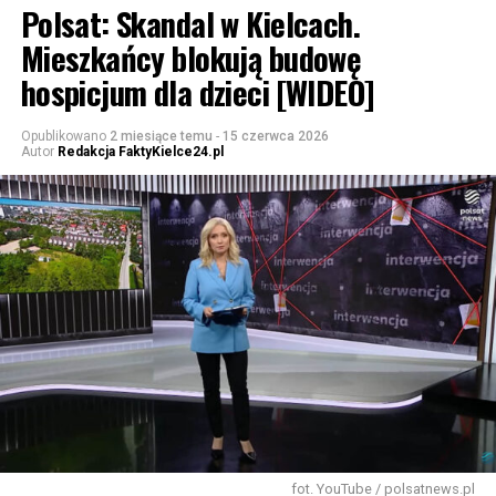
Polsat: Skandal w Kielcach.
Mieszkańcy blokują budowę
hospicjum dla dzieci [WIDEO]
Opublikowano
2 miesiące temu
-
15 czerwca 2026
Autor
Redakcja FaktyKielce24.pl
fot. YouTube / polsatnews.pl