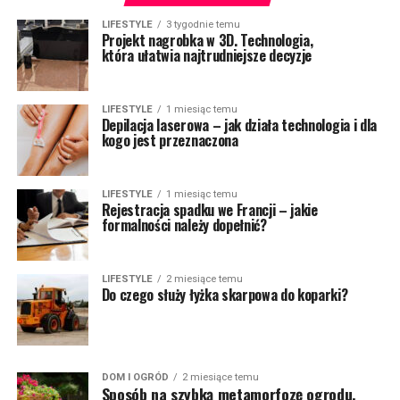
LIFESTYLE
3 tygodnie temu
Projekt nagrobka w 3D. Technologia,
która ułatwia najtrudniejsze decyzje
LIFESTYLE
1 miesiąc temu
Depilacja laserowa – jak działa technologia i dla
kogo jest przeznaczona
LIFESTYLE
1 miesiąc temu
Rejestracja spadku we Francji – jakie
formalności należy dopełnić?
LIFESTYLE
2 miesiące temu
Do czego służy łyżka skarpowa do koparki?
DOM I OGRÓD
2 miesiące temu
Sposób na szybką metamorfozę ogrodu.