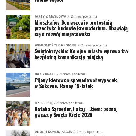
FAKTY Z MASŁOWA
2 miesiące temu
Mieszkańcy Domaszowic protestują
przeciwko budowie krematorium. Obawiają
się o rozwój miejscowości
WIADOMOŚCI Z REGIONU
2 miesiące temu
Świętokrzyskie: Kolejne miasto wprowadza
bezpłatną komunikację miejską
NA SYGNALE
2 miesiące temu
Pijany kierowca spowodował wypadek
w Sukowie. Ranny 19-latek
DZIEJE SIĘ
2 miesiące temu
Natalia Szroeder, Fukaj i Dżem: poznaj
gwiazdy Święta Kielc 2026
DROGI I KOMUNIKACJA
2 miesiące temu