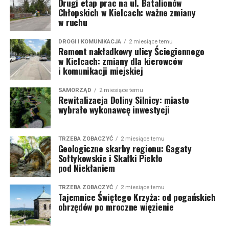
Drugi etap prac na ul. Batalionów
Chłopskich w Kielcach: ważne zmiany
w ruchu
DROGI I KOMUNIKACJA
2 miesiące temu
Remont nakładkowy ulicy Ściegiennego
w Kielcach: zmiany dla kierowców
i komunikacji miejskiej
SAMORZĄD
2 miesiące temu
Rewitalizacja Doliny Silnicy: miasto
wybrało wykonawcę inwestycji
TRZEBA ZOBACZYĆ
2 miesiące temu
Geologiczne skarby regionu: Gagaty
Sołtykowskie i Skałki Piekło
pod Niekłaniem
TRZEBA ZOBACZYĆ
2 miesiące temu
Tajemnice Świętego Krzyża: od pogańskich
obrzędów po mroczne więzienie