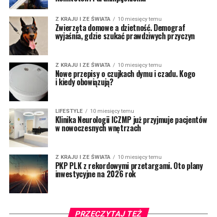
Z KRAJU I ZE ŚWIATA
10 miesięcy temu
Zwierzęta domowe a dzietność. Demograf
wyjaśnia, gdzie szukać prawdziwych przyczyn
Z KRAJU I ZE ŚWIATA
10 miesięcy temu
Nowe przepisy o czujkach dymu i czadu. Kogo
i kiedy obowiązują?
LIFESTYLE
10 miesięcy temu
Klinika Neurologii ICZMP już przyjmuje pacjentów
w nowoczesnych wnętrzach
Z KRAJU I ZE ŚWIATA
10 miesięcy temu
PKP PLK z rekordowymi przetargami. Oto plany
inwestycyjne na 2026 rok
PRZECZYTAJ TEŻ