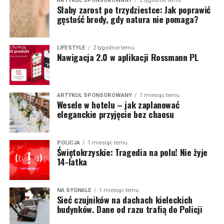
ARTYKUŁ SPONSOROWANY
2 tygodnie temu
Słaby zarost po trzydziestce: Jak poprawić
gęstość brody, gdy natura nie pomaga?
LIFESTYLE
2 tygodnie temu
Nawigacja 2.0 w aplikacji Rossmann PL
ARTYKUŁ SPONSOROWANY
1 miesiąc temu
Wesele w hotelu – jak zaplanować
eleganckie przyjęcie bez chaosu
POLICJA
1 miesiąc temu
Świętokrzyskie: Tragedia na polu! Nie żyje
14-latka
NA SYGNALE
1 miesiąc temu
Sieć czujników na dachach kieleckich
budynków. Dane od razu trafią do Policji