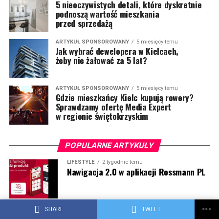
5 nieoczywistych detali, które dyskretnie
podnoszą wartość mieszkania
przed sprzedażą
ARTYKUŁ SPONSOROWANY
5 miesięcy temu
Jak wybrać dewelopera w Kielcach,
żeby nie żałować za 5 lat?
ARTYKUŁ SPONSOROWANY
5 miesięcy temu
Gdzie mieszkańcy Kielc kupują rowery?
Sprawdzamy ofertę Media Expert
w regionie świętokrzyskim
POPULARNE ARTYKUŁY
LIFESTYLE
2 tygodnie temu
Nawigacja 2.0 w aplikacji Rossmann PL
ARTYKUŁ SPONSOROWANY
2 tygodnie temu
SHARE
TWEET
Co powinna oferować dobra hurtownia