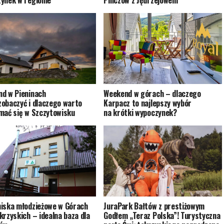
ynek w regionie
Pińczów z Jędrzejowem
d w Pieninach
Weekend w górach – dlaczego
obaczyć i dlaczego warto
Karpacz to najlepszy wybór
mać się w Szczytowisku
na krótki wypoczynek?
iska młodzieżowe w Górach
JuraPark Bałtów z prestiżowym
krzyskich – idealna baza dla
Godłem „Teraz Polska”! Turystyczna