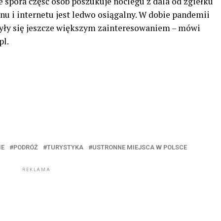
e spora część osób poszukuje noclegu z dala od zgiełku
onu i internetu jest ledwo osiągalny. W dobie pandemii
zyły się jeszcze większym zainteresowaniem – mówi
pl.
IE
PODRÓŻ
TURYSTYKA
USTRONNE MIEJSCA W POLSCE
REKLAMA