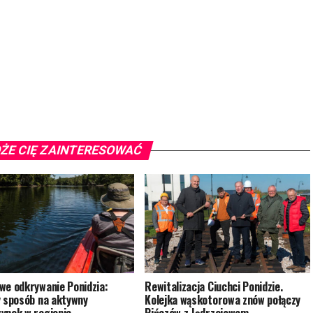
ŻE CIĘ ZAINTERESOWAĆ
we odkrywanie Ponidzia:
Rewitalizacja Ciuchci Ponidzie.
y sposób na aktywny
Kolejka wąskotorowa znów połączy