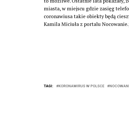
to możliwe. Ostatnie lata pokazały, ż
miasta, w miejscu gdzie zasięg telef
coronawiusa takie obiekty będą cies
Kamila Miciuła z portalu Nocowanie.
TAGI:
KORONAWIRUS W POLSCE
NOCOWAN