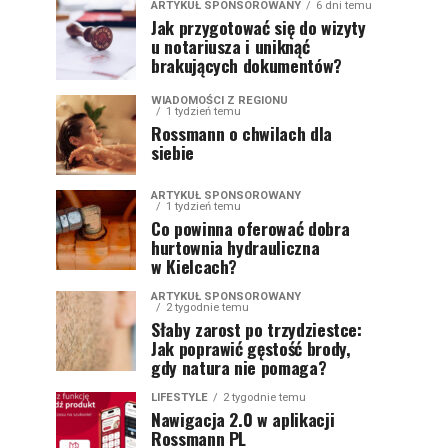
ARTYKUŁ SPONSOROWANY
6 dni temu
Jak przygotować się do wizyty
u notariusza i uniknąć
brakujących dokumentów?
WIADOMOŚCI Z REGIONU
1 tydzień temu
Rossmann o chwilach dla
siebie
ARTYKUŁ SPONSOROWANY
1 tydzień temu
Co powinna oferować dobra
hurtownia hydrauliczna
w Kielcach?
ARTYKUŁ SPONSOROWANY
2 tygodnie temu
Słaby zarost po trzydziestce:
Jak poprawić gęstość brody,
gdy natura nie pomaga?
LIFESTYLE
2 tygodnie temu
Nawigacja 2.0 w aplikacji
Rossmann PL