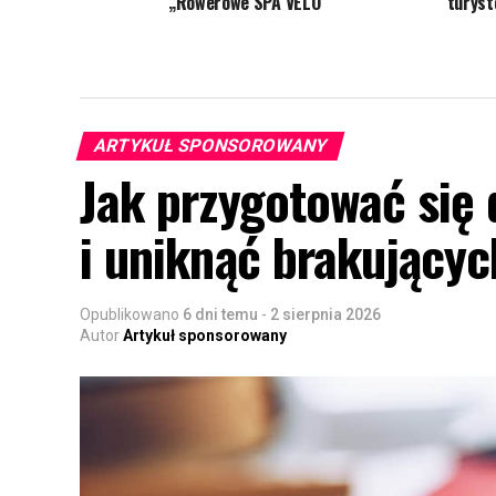
„Rowerowe SPA VELO”
turys
ARTYKUŁ SPONSOROWANY
Jak przygotować się 
i uniknąć brakując
Opublikowano
6 dni temu
-
2 sierpnia 2026
Autor
Artykuł sponsorowany