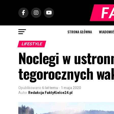
STRONA GŁÓWNA
WIADOMOŚC
LIFESTYLE
Noclegi w ustron
tegorocznych wa
Opublikowano
6 lat temu
-
1 maja 2020
Autor
Redakcja FaktyKielce24.pl