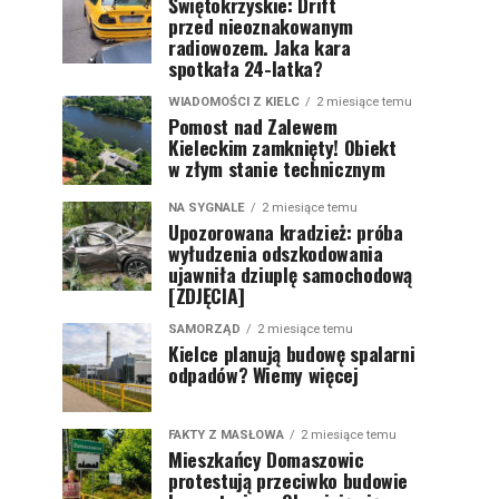
Świętokrzyskie: Drift
przed nieoznakowanym
radiowozem. Jaka kara
spotkała 24-latka?
WIADOMOŚCI Z KIELC
2 miesiące temu
Pomost nad Zalewem
Kieleckim zamknięty! Obiekt
w złym stanie technicznym
NA SYGNALE
2 miesiące temu
Upozorowana kradzież: próba
wyłudzenia odszkodowania
ujawniła dziuplę samochodową
[ZDJĘCIA]
SAMORZĄD
2 miesiące temu
Kielce planują budowę spalarni
odpadów? Wiemy więcej
FAKTY Z MASŁOWA
2 miesiące temu
Mieszkańcy Domaszowic
protestują przeciwko budowie