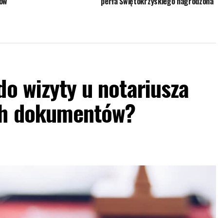
tów
perła Świętokrzyskiego nagrodzona
do wizyty u notariusza
ych dokumentów?