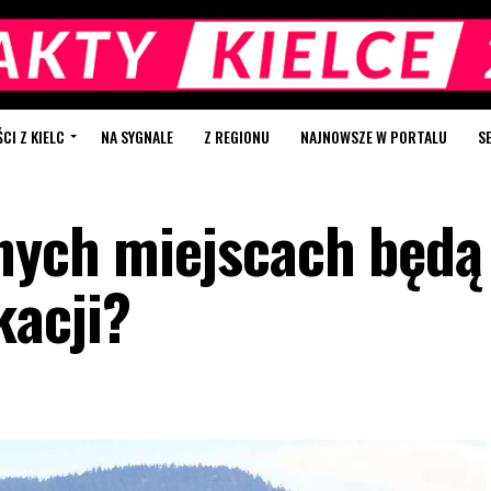
I Z KIELC
NA SYGNALE
Z REGIONU
NAJNOWSZE W PORTALU
S
nych miejscach będą
kacji?