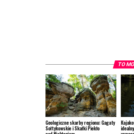
TO MO
Geologiczne skarby regionu: Gagaty
Kajako
Sołtykowskie i Skałki Piekło
idealn