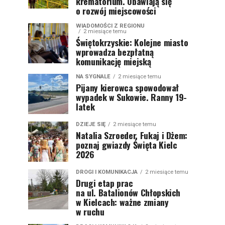
krematorium. Obawiają się
o rozwój miejscowości
WIADOMOŚCI Z REGIONU
2 miesiące temu
Świętokrzyskie: Kolejne miasto
wprowadza bezpłatną
komunikację miejską
NA SYGNALE
2 miesiące temu
Pijany kierowca spowodował
wypadek w Sukowie. Ranny 19-
latek
DZIEJE SIĘ
2 miesiące temu
Natalia Szroeder, Fukaj i Dżem:
poznaj gwiazdy Święta Kielc
2026
DROGI I KOMUNIKACJA
2 miesiące temu
Drugi etap prac
na ul. Batalionów Chłopskich
w Kielcach: ważne zmiany
w ruchu