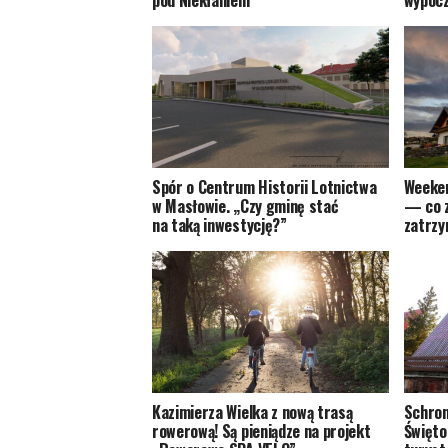
pod Niekłaniem
wypocz
Spór o Centrum Historii Lotnictwa
Weeken
w Masłowie. „Czy gminę stać
— co z
na taką inwestycję?”
zatrzy
Kazimierza Wielka z nową trasą
Schron
rowerową! Są pieniądze na projekt
Święto