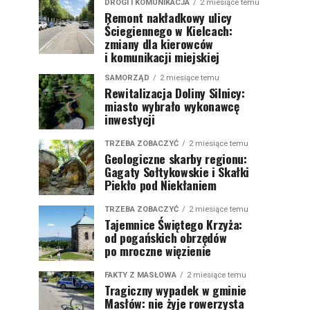
DROGI I KOMUNIKACJA
2 miesiące temu
Remont nakładkowy ulicy
Ściegiennego w Kielcach:
zmiany dla kierowców
i komunikacji miejskiej
SAMORZĄD
2 miesiące temu
Rewitalizacja Doliny Silnicy:
miasto wybrało wykonawcę
inwestycji
TRZEBA ZOBACZYĆ
2 miesiące temu
Geologiczne skarby regionu:
Gagaty Sołtykowskie i Skałki
Piekło pod Niekłaniem
TRZEBA ZOBACZYĆ
2 miesiące temu
Tajemnice Świętego Krzyża:
od pogańskich obrzędów
po mroczne więzienie
FAKTY Z MASŁOWA
2 miesiące temu
Tragiczny wypadek w gminie
Masłów: nie żyje rowerzysta