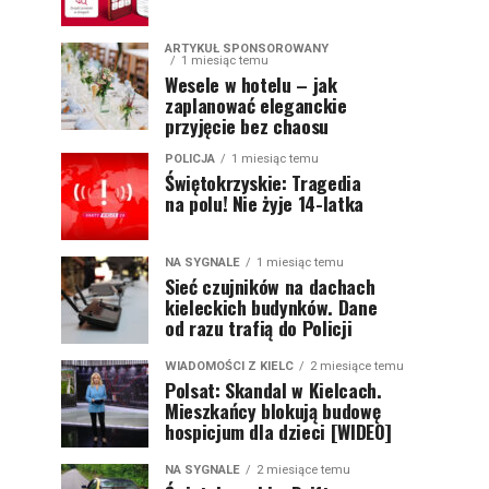
ARTYKUŁ SPONSOROWANY
1 miesiąc temu
Wesele w hotelu – jak
zaplanować eleganckie
przyjęcie bez chaosu
POLICJA
1 miesiąc temu
Świętokrzyskie: Tragedia
na polu! Nie żyje 14-latka
NA SYGNALE
1 miesiąc temu
Sieć czujników na dachach
kieleckich budynków. Dane
od razu trafią do Policji
WIADOMOŚCI Z KIELC
2 miesiące temu
Polsat: Skandal w Kielcach.
Mieszkańcy blokują budowę
hospicjum dla dzieci [WIDEO]
NA SYGNALE
2 miesiące temu