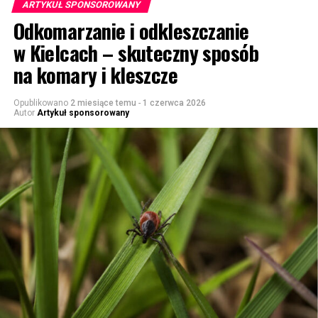
ARTYKUŁ SPONSOROWANY
Odkomarzanie i odkleszczanie
w Kielcach – skuteczny sposób
na komary i kleszcze
Opublikowano
2 miesiące temu
-
1 czerwca 2026
Autor
Artykuł sponsorowany