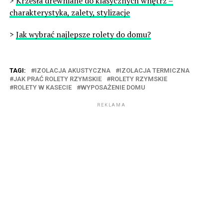
>
Krzesła drewniane do klasycznych wnętrz –
charakterystyka, zalety, stylizacje
>
Jak wybrać najlepsze rolety do domu?
TAGI:
IZOLACJA AKUSTYCZNA
IZOLACJA TERMICZNA
JAK PRAĆ ROLETY RZYMSKIE
ROLETY RZYMSKIE
ROLETY W KASECIE
WYPOSAŻENIE DOMU
REKLAMA