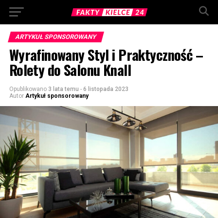
ARTYKUŁ SPONSOROWANY
Wyrafinowany Styl i Praktyczność –
Rolety do Salonu Knall
Opublikowano
3 lata temu
-
6 listopada 2023
Autor
Artykuł sponsorowany