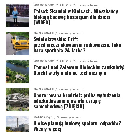
WIADOMOŚCI Z KIELC
2 miesiące temu
Polsat: Skandal w Kielcach. Mieszkańcy
blokują budowę hospicjum dla dzieci
[WIDEO]
NA SYGNALE
2 miesiące temu
Świętokrzyskie: Drift
przed nieoznakowanym radiowozem. Jaka
kara spotkała 24-latka?
WIADOMOŚCI Z KIELC
2 miesiące temu
Pomost nad Zalewem Kieleckim zamknięty!
Obiekt w złym stanie technicznym
NA SYGNALE
2 miesiące temu
Upozorowana kradzież: próba wyłudzenia
odszkodowania ujawniła dziuplę
samochodową [ZDJĘCIA]
SAMORZĄD
2 miesiące temu
Kielce planują budowę spalarni odpadów?
Wiemy więcej