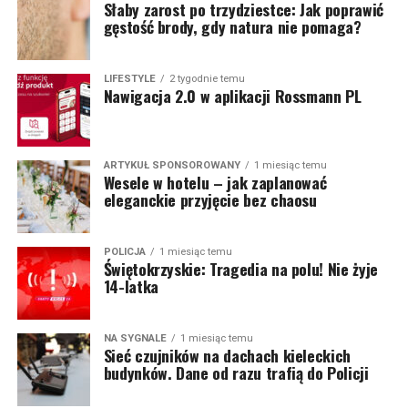
Słaby zarost po trzydziestce: Jak poprawić
gęstość brody, gdy natura nie pomaga?
LIFESTYLE
2 tygodnie temu
Nawigacja 2.0 w aplikacji Rossmann PL
ARTYKUŁ SPONSOROWANY
1 miesiąc temu
Wesele w hotelu – jak zaplanować
eleganckie przyjęcie bez chaosu
POLICJA
1 miesiąc temu
Świętokrzyskie: Tragedia na polu! Nie żyje
14-latka
NA SYGNALE
1 miesiąc temu
Sieć czujników na dachach kieleckich
budynków. Dane od razu trafią do Policji