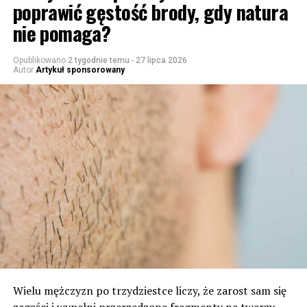
poprawić gęstość brody, gdy natura
nie pomaga?
Opublikowano
2 tygodnie temu
-
27 lipca 2026
Autor
Artykuł sponsorowany
Wielu mężczyzn po trzydziestce liczy, że zarost sam się
zagęści i wypełni przerzedzone fragmenty na twarzy.