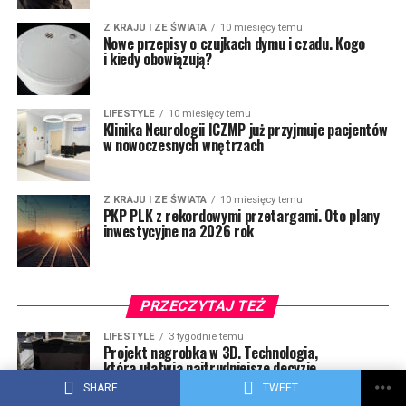
Z KRAJU I ZE ŚWIATA
10 miesięcy temu
Nowe przepisy o czujkach dymu i czadu. Kogo
i kiedy obowiązują?
LIFESTYLE
10 miesięcy temu
Klinika Neurologii ICZMP już przyjmuje pacjentów
w nowoczesnych wnętrzach
Z KRAJU I ZE ŚWIATA
10 miesięcy temu
PKP PLK z rekordowymi przetargami. Oto plany
inwestycyjne na 2026 rok
PRZECZYTAJ TEŻ
LIFESTYLE
3 tygodnie temu
Projekt nagrobka w 3D. Technologia,
która ułatwia najtrudniejsze decyzje
SHARE
TWEET