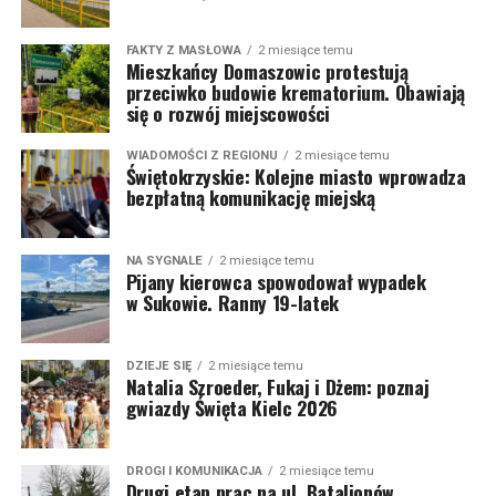
FAKTY Z MASŁOWA
2 miesiące temu
Mieszkańcy Domaszowic protestują
przeciwko budowie krematorium. Obawiają
się o rozwój miejscowości
WIADOMOŚCI Z REGIONU
2 miesiące temu
Świętokrzyskie: Kolejne miasto wprowadza
bezpłatną komunikację miejską
NA SYGNALE
2 miesiące temu
Pijany kierowca spowodował wypadek
w Sukowie. Ranny 19-latek
DZIEJE SIĘ
2 miesiące temu
Natalia Szroeder, Fukaj i Dżem: poznaj
gwiazdy Święta Kielc 2026
DROGI I KOMUNIKACJA
2 miesiące temu
Drugi etap prac na ul. Batalionów