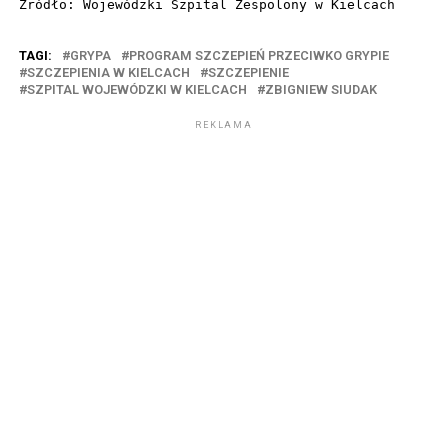
Źródło: Wojewódzki Szpital Zespolony w Kielcach
TAGI:
GRYPA
PROGRAM SZCZEPIEŃ PRZECIWKO GRYPIE
SZCZEPIENIA W KIELCACH
SZCZEPIENIE
SZPITAL WOJEWÓDZKI W KIELCACH
ZBIGNIEW SIUDAK
REKLAMA