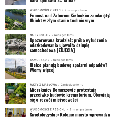
kara spotkała 24-latka?
WIADOMOŚCI Z KIELC
2 miesiące temu
Pomost nad Zalewem Kieleckim zamknięty!
Obiekt w złym stanie technicznym
NA SYGNALE
2 miesiące temu
Upozorowana kradzież: próba wyłudzenia
odszkodowania ujawniła dziuplę
samochodową [ZDJĘCIA]
SAMORZĄD
2 miesiące temu
Kielce planują budowę spalarni odpadów?
Wiemy więcej
FAKTY Z MASŁOWA
2 miesiące temu
Mieszkańcy Domaszowic protestują
przeciwko budowie krematorium. Obawiają
się o rozwój miejscowości
WIADOMOŚCI Z REGIONU
2 miesiące temu
Świętokrzyskie: Kolejne miasto wprowadza