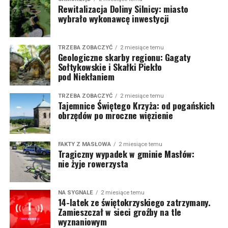
Rewitalizacja Doliny Silnicy: miasto
wybrało wykonawcę inwestycji
TRZEBA ZOBACZYĆ
2 miesiące temu
Geologiczne skarby regionu: Gagaty
Sołtykowskie i Skałki Piekło
pod Niekłaniem
TRZEBA ZOBACZYĆ
2 miesiące temu
Tajemnice Świętego Krzyża: od pogańskich
obrzędów po mroczne więzienie
FAKTY Z MASŁOWA
2 miesiące temu
Tragiczny wypadek w gminie Masłów:
nie żyje rowerzysta
NA SYGNALE
2 miesiące temu
14-latek ze świętokrzyskiego zatrzymany.
Zamieszczał w sieci groźby na tle
wyznaniowym