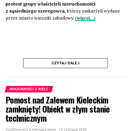
protest grupy właścicieli nieruchomości
z sąsiedniego szeregowca
, którzy zaskarżyli wydane
przez miasto warunki zabudowy.
(więcej…)
CZYTAJ DALEJ
WIADOMOŚCI Z KIELC
Pomost nad Zalewem Kieleckim
zamknięty! Obiekt w złym stanie
technicznym
Opublikowano
2 miesiące temu
-
14 czerwca 2026