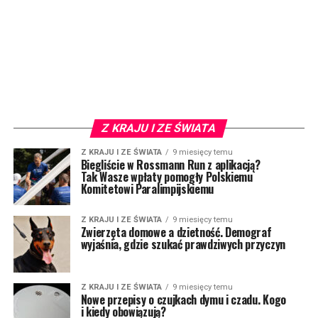
Z KRAJU I ZE ŚWIATA
Z KRAJU I ZE ŚWIATA
9 miesięcy temu
Biegliście w Rossmann Run z aplikacją?
Tak Wasze wpłaty pomogły Polskiemu
Komitetowi Paralimpijskiemu
Z KRAJU I ZE ŚWIATA
9 miesięcy temu
Zwierzęta domowe a dzietność. Demograf
wyjaśnia, gdzie szukać prawdziwych przyczyn
Z KRAJU I ZE ŚWIATA
9 miesięcy temu
Nowe przepisy o czujkach dymu i czadu. Kogo
i kiedy obowiązują?