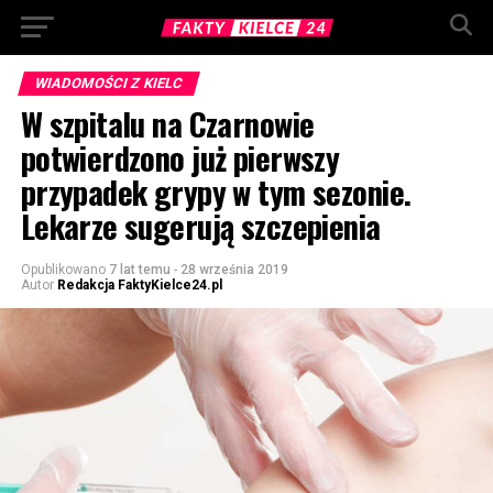
WIADOMOŚCI Z KIELC
W szpitalu na Czarnowie
potwierdzono już pierwszy
przypadek grypy w tym sezonie.
Lekarze sugerują szczepienia
Opublikowano
7 lat temu
-
28 września 2019
Autor
Redakcja FaktyKielce24.pl