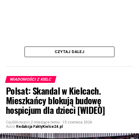
CZYTAJ DALEJ
WIADOMOŚCI Z KIELC
Polsat: Skandal w Kielcach.
Mieszkańcy blokują budowę
hospicjum dla dzieci [WIDEO]
Opublikowano
2 miesiące temu
-
15 czerwca 2026
Autor
Redakcja FaktyKielce24.pl