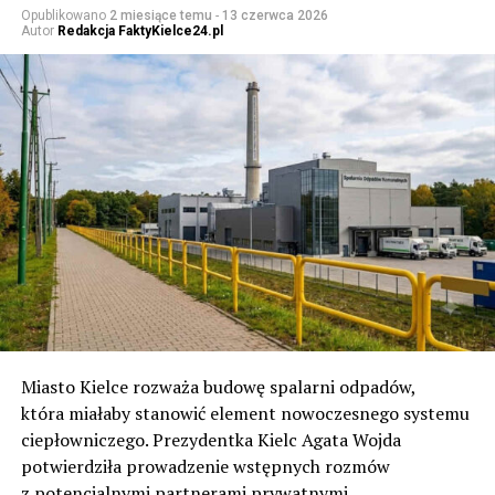
Opublikowano
2 miesiące temu
-
13 czerwca 2026
Autor
Redakcja FaktyKielce24.pl
Miasto Kielce rozważa budowę spalarni odpadów,
która miałaby stanowić element nowoczesnego systemu
ciepłowniczego. Prezydentka Kielc Agata Wojda
potwierdziła prowadzenie wstępnych rozmów
z potencjalnymi partnerami prywatnymi