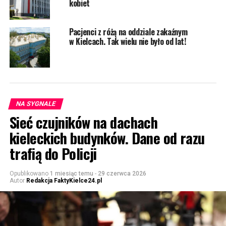
kobiet
Pacjenci z różą na oddziale zakaźnym
w Kielcach. Tak wielu nie było od lat!
NA SYGNALE
Sieć czujników na dachach
kieleckich budynków. Dane od razu
trafią do Policji
Opublikowano
1 miesiąc temu
-
29 czerwca 2026
Autor
Redakcja FaktyKielce24.pl