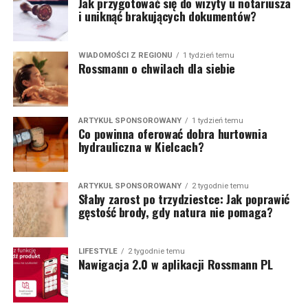
Jak przygotować się do wizyty u notariusza
i uniknąć brakujących dokumentów?
WIADOMOŚCI Z REGIONU
1 tydzień temu
Rossmann o chwilach dla siebie
ARTYKUŁ SPONSOROWANY
1 tydzień temu
Co powinna oferować dobra hurtownia
hydrauliczna w Kielcach?
ARTYKUŁ SPONSOROWANY
2 tygodnie temu
Słaby zarost po trzydziestce: Jak poprawić
gęstość brody, gdy natura nie pomaga?
LIFESTYLE
2 tygodnie temu
Nawigacja 2.0 w aplikacji Rossmann PL