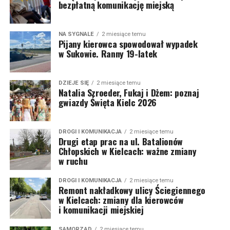
bezpłatną komunikację miejską
NA SYGNALE
2 miesiące temu
Pijany kierowca spowodował wypadek
w Sukowie. Ranny 19-latek
DZIEJE SIĘ
2 miesiące temu
Natalia Szroeder, Fukaj i Dżem: poznaj
gwiazdy Święta Kielc 2026
DROGI I KOMUNIKACJA
2 miesiące temu
Drugi etap prac na ul. Batalionów
Chłopskich w Kielcach: ważne zmiany
w ruchu
DROGI I KOMUNIKACJA
2 miesiące temu
Remont nakładkowy ulicy Ściegiennego
w Kielcach: zmiany dla kierowców
i komunikacji miejskiej
SAMORZĄD
2 miesiące temu