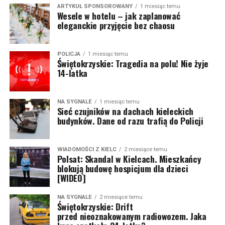
ARTYKUŁ SPONSOROWANY
1 miesiąc temu
Wesele w hotelu – jak zaplanować
eleganckie przyjęcie bez chaosu
POLICJA
1 miesiąc temu
Świętokrzyskie: Tragedia na polu! Nie żyje
14-latka
NA SYGNALE
1 miesiąc temu
Sieć czujników na dachach kieleckich
budynków. Dane od razu trafią do Policji
WIADOMOŚCI Z KIELC
2 miesiące temu
Polsat: Skandal w Kielcach. Mieszkańcy
blokują budowę hospicjum dla dzieci
[WIDEO]
NA SYGNALE
2 miesiące temu
Świętokrzyskie: Drift
przed nieoznakowanym radiowozem. Jaka