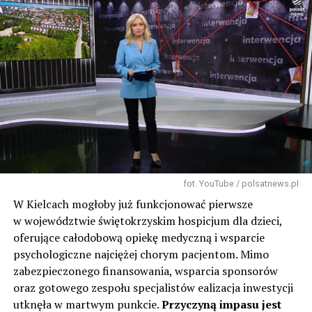
fot. YouTube / polsatnews.pl
W Kielcach mogłoby już funkcjonować pierwsze
w województwie świętokrzyskim hospicjum dla dzieci,
oferujące całodobową opiekę medyczną i wsparcie
psychologiczne najciężej chorym pacjentom. Mimo
zabezpieczonego finansowania, wsparcia sponsorów
oraz gotowego zespołu specjalistów ealizacja inwestycji
utknęła w martwym punkcie.
Przyczyną impasu jest