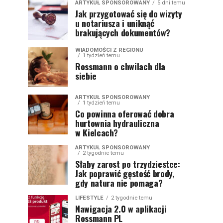
ARTYKUŁ SPONSOROWANY
5 dni temu
Jak przygotować się do wizyty
u notariusza i uniknąć
brakujących dokumentów?
WIADOMOŚCI Z REGIONU
1 tydzień temu
Rossmann o chwilach dla
siebie
ARTYKUŁ SPONSOROWANY
1 tydzień temu
Co powinna oferować dobra
hurtownia hydrauliczna
w Kielcach?
ARTYKUŁ SPONSOROWANY
2 tygodnie temu
Słaby zarost po trzydziestce:
Jak poprawić gęstość brody,
gdy natura nie pomaga?
LIFESTYLE
2 tygodnie temu
Nawigacja 2.0 w aplikacji
Rossmann PL