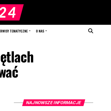
ERWISY TEMATYCZNE
O NAS
pętlach
ować
NAJNOWSZE INFORMACJE