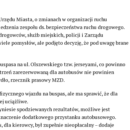
Urzędu Miasta, o zmianach w organizacji ruchu
edzenia zespołu ds. bezpieczeństwa ruchu drogowego.
drogowców, służb miejskich, policji i Zarządu
wiele pomysłów, ale podjęto decyzję, że pod uwagę brane
buspasa na ul. Olszewskiego tzw. jerseyami, co powinno
estrzeń zarezerwowaną dla autobusów nie powinien
ydło, rzecznik prasowy MZD.
izycznego wjazdu na buspas, ale ma sprawić, że dla
j uciążliwe.
zyniesie spodziewanych rezultatów, możliwe jest
yznaczenie dodatkowego przystanku autobusowego.
, dla kierowcy, był zupełnie nieopłacalny – dodaje