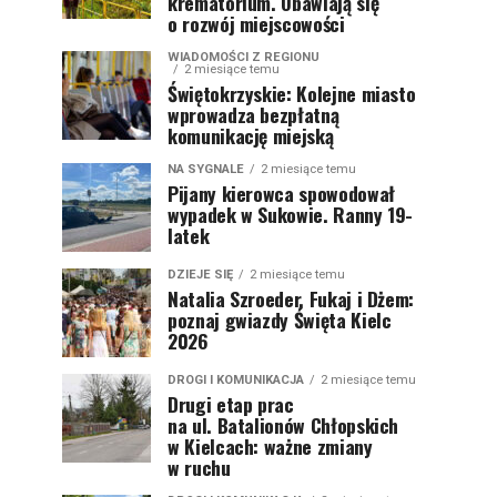
krematorium. Obawiają się
o rozwój miejscowości
WIADOMOŚCI Z REGIONU
2 miesiące temu
Świętokrzyskie: Kolejne miasto
wprowadza bezpłatną
komunikację miejską
NA SYGNALE
2 miesiące temu
Pijany kierowca spowodował
wypadek w Sukowie. Ranny 19-
latek
DZIEJE SIĘ
2 miesiące temu
Natalia Szroeder, Fukaj i Dżem:
poznaj gwiazdy Święta Kielc
2026
DROGI I KOMUNIKACJA
2 miesiące temu
Drugi etap prac
na ul. Batalionów Chłopskich
w Kielcach: ważne zmiany
w ruchu