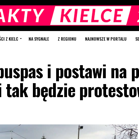
I Z KIELC
NA SYGNALE
Z REGIONU
NAJNOWSZE W PORTALU
S
buspas i postawi na 
i tak będzie protest