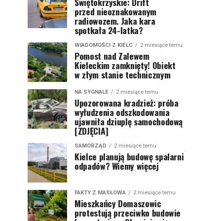
Świętokrzyskie: Drift
przed nieoznakowanym
radiowozem. Jaka kara
spotkała 24-latka?
WIADOMOŚCI Z KIELC
2 miesiące temu
Pomost nad Zalewem
Kieleckim zamknięty! Obiekt
w złym stanie technicznym
NA SYGNALE
2 miesiące temu
Upozorowana kradzież: próba
wyłudzenia odszkodowania
ujawniła dziuplę samochodową
[ZDJĘCIA]
SAMORZĄD
2 miesiące temu
Kielce planują budowę spalarni
odpadów? Wiemy więcej
FAKTY Z MASŁOWA
2 miesiące temu
Mieszkańcy Domaszowic
protestują przeciwko budowie