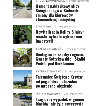
DROGI I KOMUNIKACJA
2 miesiące temu
Remont nakładkowy ulicy
Ściegiennego w Kielcach:
zmiany dla kierowców
i komunikacji miejskiej
SAMORZĄD
2 miesiące temu
Rewitalizacja Doliny Silnicy:
miasto wybrało wykonawcę
inwestycji
TRZEBA ZOBACZYĆ
2 miesiące temu
Geologiczne skarby regionu:
Gagaty Sołtykowskie i Skałki
Piekło pod Niekłaniem
TRZEBA ZOBACZYĆ
2 miesiące temu
Tajemnice Świętego Krzyża:
od pogańskich obrzędów
po mroczne więzienie
FAKTY Z MASŁOWA
2 miesiące temu
Tragiczny wypadek w gminie
Masłów: nie żyje rowerzysta