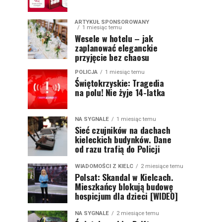
ARTYKUŁ SPONSOROWANY
1 miesiąc temu
Wesele w hotelu – jak
zaplanować eleganckie
przyjęcie bez chaosu
POLICJA
1 miesiąc temu
Świętokrzyskie: Tragedia
na polu! Nie żyje 14-latka
NA SYGNALE
1 miesiąc temu
Sieć czujników na dachach
kieleckich budynków. Dane
od razu trafią do Policji
WIADOMOŚCI Z KIELC
2 miesiące temu
Polsat: Skandal w Kielcach.
Mieszkańcy blokują budowę
hospicjum dla dzieci [WIDEO]
NA SYGNALE
2 miesiące temu