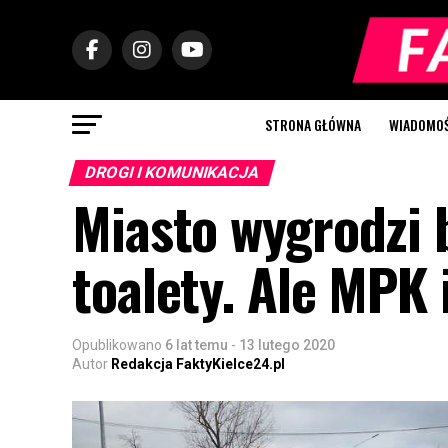
STRONA GŁÓWNA
WIADOMOŚC
DROGI I KOMUNIKACJA
Miasto wygrodzi 
toalety. Ale MPK 
Opublikowano
6 lat temu
-
13 lutego 2020
Autor
Redakcja FaktyKielce24.pl