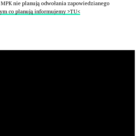
 MPK nie planują odwołania zapowiedzianego
tym co planują informujemy >TU<