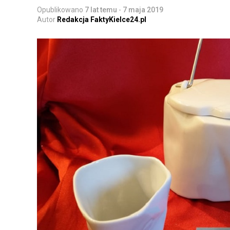
Opublikowano
7 lat temu
-
7 maja 2019
Autor
Redakcja FaktyKielce24.pl