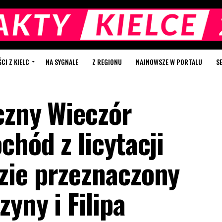
I Z KIELC
NA SYGNALE
Z REGIONU
NAJNOWSZE W PORTALU
S
czny Wieczór
hód z licytacji
zie przeznaczony
zyny i Filipa