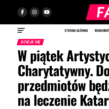
STRONA GŁÓWNA
WIADOMOŚC
DZIEJE SIĘ
W piątek Artysty
Charytatywny. Doc
przedmiotów będ
na leczenie Katar