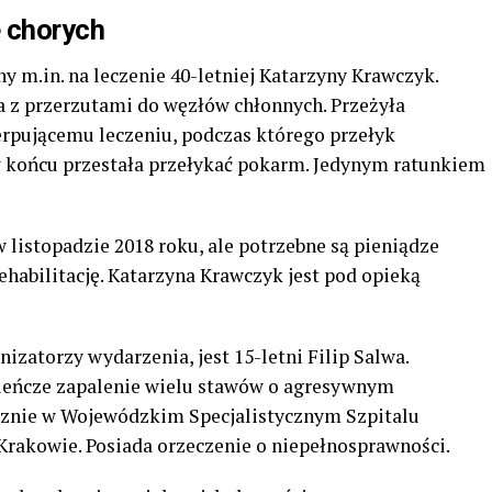
e chorych
y m.in. na leczenie 40-letniej Katarzyny Krawczyk.
a z przerzutami do węzłów chłonnych. Przeżyła
erpującemu leczeniu, podczas którego przełyk
 w końcu przestała przełykać pokarm. Jedynym ratunkiem
 w listopadzie 2018 roku, ale potrzebne są pieniądze
 rehabilitację. Katarzyna Krawczyk jest pod opieką
izatorzy wydarzenia, jest 15-letni Filip Salwa.
zieńcze zapalenie wielu stawów o agresywnym
gicznie w Wojewódzkim Specjalistycznym Szpitalu
rakowie. Posiada orzeczenie o niepełnosprawności.