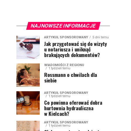
NAJNOWSZE INFORMACJE
ARTYKUŁ SPONSOROWANY
5 dni temu
Jak przygotować się do wizyty
u notariusza i uniknąć
brakujących dokumentów?
WIADOMOŚCI Z REGIONU
1 tydzień temu
Rossmann o chwilach dla
siebie
ARTYKUŁ SPONSOROWANY
1 tydzień temu
Co powinna oferować dobra
hurtownia hydrauliczna
w Kielcach?
ARTYKUŁ SPONSOROWANY
1 tydzień temu