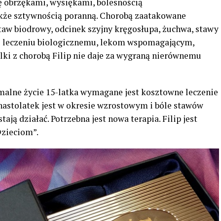
ię obrzękami, wysiękami, bolesnością
akże sztywnością poranną. Chorobą zaatakowane
taw biodrowy, odcinek szyjny kręgosłupa, żuchwa, stawy
i leczeniu biologicznemu, lekom wspomagającym,
alki z chorobą Filip nie daje za wygraną nierównemu
malne życie 15-latka wymagane jest kosztowne leczenie
że nastolatek jest w okresie wzrostowym i bóle stawów
tają działać. Potrzebna jest nowa terapia. Filip jest
Dzieciom”.