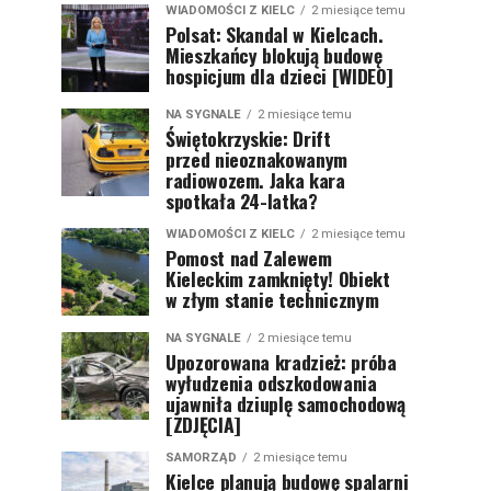
WIADOMOŚCI Z KIELC
2 miesiące temu
Polsat: Skandal w Kielcach.
Mieszkańcy blokują budowę
hospicjum dla dzieci [WIDEO]
NA SYGNALE
2 miesiące temu
Świętokrzyskie: Drift
przed nieoznakowanym
radiowozem. Jaka kara
spotkała 24-latka?
WIADOMOŚCI Z KIELC
2 miesiące temu
Pomost nad Zalewem
Kieleckim zamknięty! Obiekt
w złym stanie technicznym
NA SYGNALE
2 miesiące temu
Upozorowana kradzież: próba
wyłudzenia odszkodowania
ujawniła dziuplę samochodową
[ZDJĘCIA]
SAMORZĄD
2 miesiące temu
Kielce planują budowę spalarni