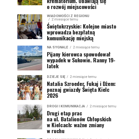
krematorium. Obawiają się
o rozwój miejscowości
WIADOMOŚCI Z REGIONU
2 miesiące temu
Świętokrzyskie: Kolejne miasto
wprowadza bezpłatną
komunikację miejską
NA SYGNALE
2 miesiące temu
Pijany kierowca spowodował
wypadek w Sukowie. Ranny 19-
latek
DZIEJE SIĘ
2 miesiące temu
Natalia Szroeder, Fukaj i Dżem:
poznaj gwiazdy Święta Kielc
2026
DROGI I KOMUNIKACJA
2 miesiące temu
Drugi etap prac
na ul. Batalionów Chłopskich
w Kielcach: ważne zmiany
w ruchu