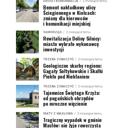
DROGI I KOMUNIKACJA
2 miesiące temu
Remont nakładkowy ulicy
Ściegiennego w Kielcach:
zmiany dla kierowców
i komunikacji miejskiej
SAMORZĄD
2 miesiące temu
Rewitalizacja Doliny Silnicy:
miasto wybrało wykonawcę
inwestycji
TRZEBA ZOBACZYĆ
2 miesiące temu
Geologiczne skarby regionu:
Gagaty Sołtykowskie i Skałki
Piekło pod Niekłaniem
TRZEBA ZOBACZYĆ
2 miesiące temu
Tajemnice Świętego Krzyża:
od pogańskich obrzędów
po mroczne więzienie
FAKTY Z MASŁOWA
2 miesiące temu
Tragiczny wypadek w gminie
Masłów: nie żyje rowerzysta