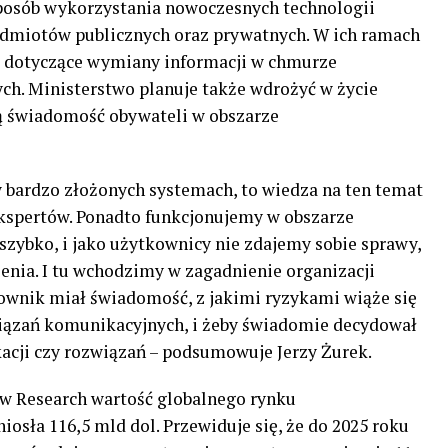
sposób wykorzystania nowoczesnych technologii
odmiotów publicznych oraz prywatnych. W ich ramach
e dotyczące wymiany informacji w chmurze
ch. Ministerstwo planuje także wdrożyć w życie
ą świadomość obywateli w obszarze
 bardzo złożonych systemach, to wiedza na ten temat
rekspertów. Ponadto funkcjonujemy w obszarze
 szybko, i jako użytkownicy nie zdajemy sobie sprawy,
ożenia. I tu wchodzimy w zagadnienie organizacji
ownik miał świadomość, z jakimi ryzykami wiąże się
iązań komunikacyjnych, i żeby świadomie decydował
ikacji czy rozwiązań – podsumowuje Jerzy Żurek.
w Research wartość globalnego rynku
osła 116,5 mld dol. Przewiduje się, że do 2025 roku