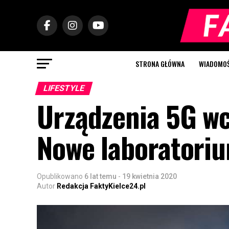
STRONA GŁÓWNA
WIADOMOŚC
LIFESTYLE
Urządzenia 5G wc
Nowe laboratoriu
Opublikowano
6 lat temu
-
19 kwietnia 2020
Autor
Redakcja FaktyKielce24.pl