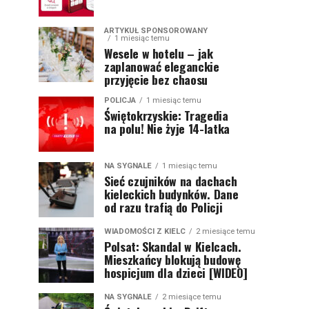
ARTYKUŁ SPONSOROWANY
1 miesiąc temu
Wesele w hotelu – jak
zaplanować eleganckie
przyjęcie bez chaosu
POLICJA
1 miesiąc temu
Świętokrzyskie: Tragedia
na polu! Nie żyje 14-latka
NA SYGNALE
1 miesiąc temu
Sieć czujników na dachach
kieleckich budynków. Dane
od razu trafią do Policji
WIADOMOŚCI Z KIELC
2 miesiące temu
Polsat: Skandal w Kielcach.
Mieszkańcy blokują budowę
hospicjum dla dzieci [WIDEO]
NA SYGNALE
2 miesiące temu