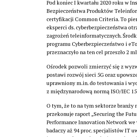
Pod koniec I kwartału 2020 roku w I
Bezpieczeństwa Produktów Teleinfo
certyfikacji Common Criteria. To pie
eksperci ds. cyberbezpieczeństwa ot
zagrożeń teleinformatycznych. Środ
programu Cyberbezpieczeństwo i eT
przeznaczyło na ten cel przeszło 2 ml
Ośrodek pozwoli zmierzyć się z wyzw
postawi rozwój sieci 5G oraz upowsze
uprawniony m.in. do testowania i w
z międzynarodową normą ISO/IEC 154
O tym, że to na tym sektorze branży 
przekonuje raport „Securing the Fut
Performance Innovation Network we 
badaczy aż 94 proc. specjalistów IT 