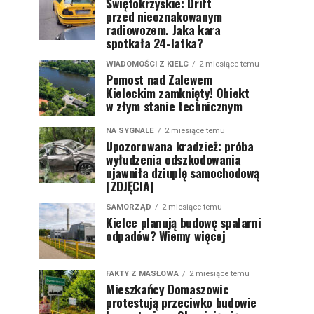
Świętokrzyskie: Drift
przed nieoznakowanym
radiowozem. Jaka kara
spotkała 24-latka?
WIADOMOŚCI Z KIELC
2 miesiące temu
Pomost nad Zalewem
Kieleckim zamknięty! Obiekt
w złym stanie technicznym
NA SYGNALE
2 miesiące temu
Upozorowana kradzież: próba
wyłudzenia odszkodowania
ujawniła dziuplę samochodową
[ZDJĘCIA]
SAMORZĄD
2 miesiące temu
Kielce planują budowę spalarni
odpadów? Wiemy więcej
FAKTY Z MASŁOWA
2 miesiące temu
Mieszkańcy Domaszowic
protestują przeciwko budowie