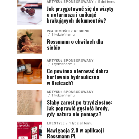
ARTYKUŁ SPONSOROWANY
5 dni temu
Jak przygotować się do wizyty
u notariusza i uniknąć
brakujących dokumentów?
WIADOMOŚCI Z REGIONU
1 tydzień temu
Rossmann o chwilach dla
siebie
ARTYKUŁ SPONSOROWANY
1 tydzień temu
Co powinna oferować dobra
hurtownia hydrauliczna
w Kielcach?
ARTYKUŁ SPONSOROWANY
1 tydzień temu
Słaby zarost po trzydziestce:
Jak poprawić gęstość brody,
gdy natura nie pomaga?
LIFESTYLE
1 tydzień temu
Nawigacja 2.0 w aplikacji
Rossmann PL