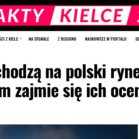
I Z KIELC
NA SYGNALE
Z REGIONU
NAJNOWSZE W PORTALU
S
hodzą na polski ryne
m zajmie się ich oce