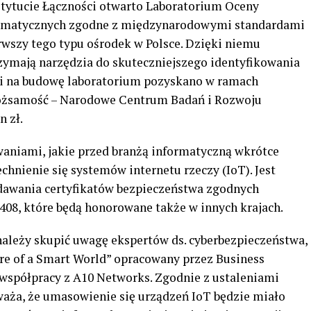
nstytucie Łączności otwarto Laboratorium Oceny
rmatycznych zgodne z międzynarodowymi standardami
rwszy tego typu ośrodek w Polsce. Dzięki niemu
rzymają narzędzia do skuteczniejszego identyfikowania
ki na budowę laboratorium pozyskano w ramach
ożsamość – Narodowe Centrum Badań i Rozwoju
n zł.
aniami, jakie przed branżą informatyczną wkrótce
chnienie się systemów internetu rzeczy (IoT). Jest
ydawania certyfikatów bezpieczeństwa zgodnych
08, które będą honorowane także w innych krajach.
należy skupić uwagę ekspertów ds. cyberbezpieczeństwa,
ure of a Smart World” opracowany przez Business
współpracy z A10 Networks. Zgodnie z ustaleniami
uważa, że umasowienie się urządzeń IoT będzie miało