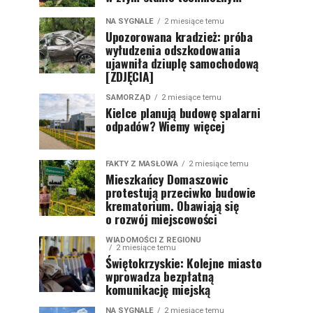
NA SYGNALE
2 miesiące temu
Upozorowana kradzież: próba
wyłudzenia odszkodowania
ujawniła dziuplę samochodową
[ZDJĘCIA]
SAMORZĄD
2 miesiące temu
Kielce planują budowę spalarni
odpadów? Wiemy więcej
FAKTY Z MASŁOWA
2 miesiące temu
Mieszkańcy Domaszowic
protestują przeciwko budowie
krematorium. Obawiają się
o rozwój miejscowości
WIADOMOŚCI Z REGIONU
2 miesiące temu
Świętokrzyskie: Kolejne miasto
wprowadza bezpłatną
komunikację miejską
NA SYGNALE
2 miesiące temu