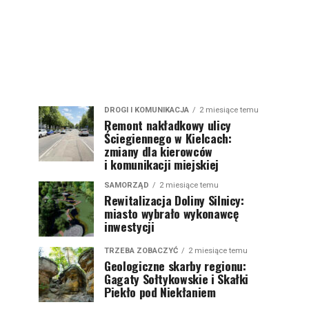
DROGI I KOMUNIKACJA
2 miesiące temu
Remont nakładkowy ulicy
Ściegiennego w Kielcach:
zmiany dla kierowców
i komunikacji miejskiej
SAMORZĄD
2 miesiące temu
Rewitalizacja Doliny Silnicy:
miasto wybrało wykonawcę
inwestycji
TRZEBA ZOBACZYĆ
2 miesiące temu
Geologiczne skarby regionu:
Gagaty Sołtykowskie i Skałki
Piekło pod Niekłaniem