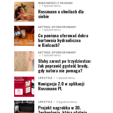
WIADOMOŚCI Z REGIONU
1 tydzień temu
Rossmann o chwilach dla
siebie
ARTYKUŁ SPONSOROWANY
1 tydzień temu
Co powinna oferować dobra
hurtownia hydrauliczna
w Kielcach?
ARTYKUŁ SPONSOROWANY
1 tydzień temu
Słaby zarost po trzydziestce:
Jak poprawić gęstość brody,
gdy natura nie pomaga?
LIFESTYLE
1 tydzień temu
Nawigacja 2.0 w aplikacji
Rossmann PL
LIFESTYLE
3 tygodnie temu
Projekt nagrobka w 3D.
Technologia, która ułatwia