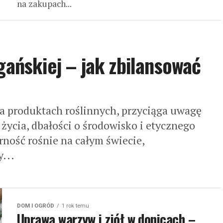
na zakupach...
gańskiej – jak zbilansować
a produktach roślinnych, przyciąga uwagę
życia, dbałości o środowisko i etycznego
rność rośnie na całym świecie,
y...
DOM I OGRÓD
1 rok temu
Uprawa warzyw i ziół w donicach –