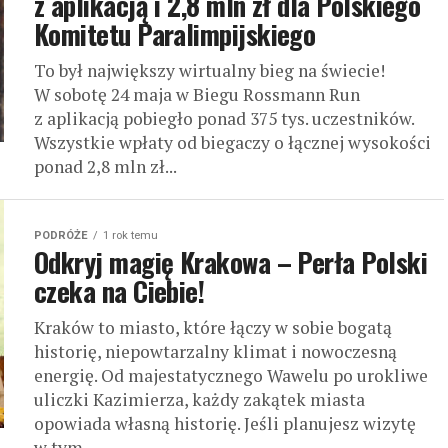
z aplikacją i 2,8 mln zł dla Polskiego
Komitetu Paralimpijskiego
To był największy wirtualny bieg na świecie!
W sobotę 24 maja w Biegu Rossmann Run
z aplikacją pobiegło ponad 375 tys. uczestników.
Wszystkie wpłaty od biegaczy o łącznej wysokości
ponad 2,8 mln zł...
PODRÓŻE
1 rok temu
Odkryj magię Krakowa – Perła Polski
czeka na Ciebie!
Kraków to miasto, które łączy w sobie bogatą
historię, niepowtarzalny klimat i nowoczesną
energię. Od majestatycznego Wawelu po urokliwe
uliczki Kazimierza, każdy zakątek miasta
opowiada własną historię. Jeśli planujesz wizytę
w tym...