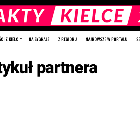
I Z KIELC
NA SYGNALE
Z REGIONU
NAJNOWSZE W PORTALU
S
tykuł partnera