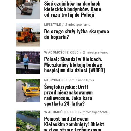
Sieć czujników na dachach
kieleckich budynków. Dane
od razu trafią do Policji
LIFESTYLE
2 miesiące temu
Do czego służy łyżka skarpowa
do koparki?
WIADOMOŚCI Z KIELC
2 miesiące temu
Polsat: Skandal w Kielcach.
Mieszkańcy blokują budowę
hospicjum dla dzieci [WIDEO]
NA SYGNALE
2 miesiące temu
Świętokrzyskie: Drift
przed nieoznakowanym
radiowozem. Jaka kara
spotkała 24-latka?
WIADOMOŚCI Z KIELC
2 miesiące temu
Pomost nad Zalewem
Kieleckim zamknięty! Obiekt
w złym stanie technicznym