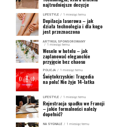
najtrudniejsze decyzje
LIFESTYLE
1 miesiąc temu
Depilacja laserowa – jak
działa technologia i dla kogo
jest przeznaczona
ARTYKUŁ SPONSOROWANY
1 miesiąc temu
Wesele w hotelu – jak
zaplanować eleganckie
przyjęcie bez chaosu
POLICJA
1 miesiąc temu
Świętokrzyskie: Tragedia
na polu! Nie żyje 14-latka
LIFESTYLE
1 miesiąc temu
Rejestracja spadku we Francji
– jakie formalności należy
dopełnić?
NA SYGNALE
1 miesiąc temu