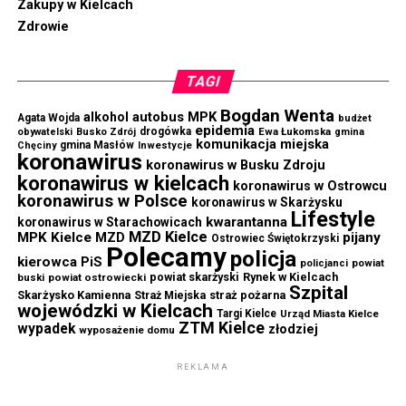
Zakupy w Kielcach
Zdrowie
TAGI
Bogdan Wenta
autobus MPK
alkohol
Agata Wojda
budżet
epidemia
drogówka
Ewa Łukomska
obywatelski
Busko Zdrój
gmina
komunikacja miejska
gmina Masłów
Chęciny
Inwestycje
koronawirus
koronawirus w Busku Zdroju
koronawirus w kielcach
koronawirus w Ostrowcu
koronawirus w Polsce
koronawirus w Skarżysku
Lifestyle
kwarantanna
koronawirus w Starachowicach
MZD Kielce
MPK Kielce
MZD
pijany
Ostrowiec Świętokrzyski
Polecamy
policja
kierowca
PiS
powiat
policjanci
powiat skarżyski
Rynek w Kielcach
buski
powiat ostrowiecki
Szpital
Skarżysko Kamienna
straż pożarna
Straż Miejska
wojewódzki w Kielcach
Targi Kielce
Urząd Miasta Kielce
ZTM Kielce
wypadek
złodziej
wyposażenie domu
REKLAMA