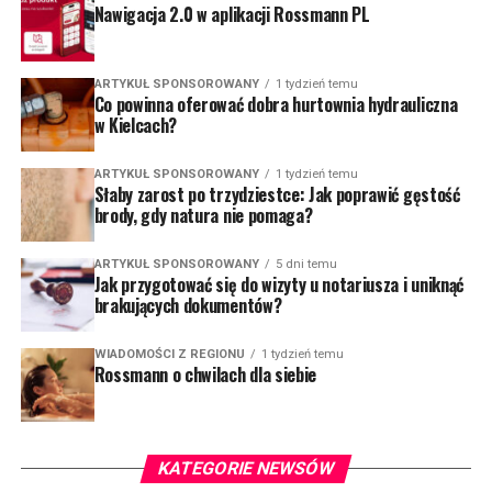
Nawigacja 2.0 w aplikacji Rossmann PL
ARTYKUŁ SPONSOROWANY
1 tydzień temu
Co powinna oferować dobra hurtownia hydrauliczna
w Kielcach?
ARTYKUŁ SPONSOROWANY
1 tydzień temu
Słaby zarost po trzydziestce: Jak poprawić gęstość
brody, gdy natura nie pomaga?
ARTYKUŁ SPONSOROWANY
5 dni temu
Jak przygotować się do wizyty u notariusza i uniknąć
brakujących dokumentów?
WIADOMOŚCI Z REGIONU
1 tydzień temu
Rossmann o chwilach dla siebie
KATEGORIE NEWSÓW