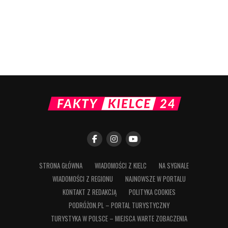
STRONA GŁÓWNA
WIADOMOŚCI Z KIELC
NA SYGNALE
WIADOMOŚCI Z REGIONU
NAJNOWSZE W PORTALU
KONTAKT Z REDAKCJĄ
POLITYKA COOKIES
PODRÓŻON.PL – PORTAL TURYSTYCZNY
TURYSTYKA W POLSCE – MIEJSCA WARTE ZOBACZENIA