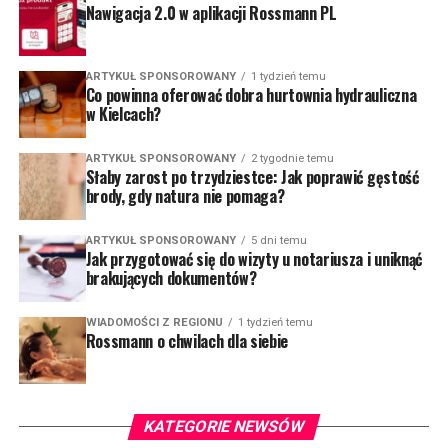
Nawigacja 2.0 w aplikacji Rossmann PL
ARTYKUŁ SPONSOROWANY
1 tydzień temu
Co powinna oferować dobra hurtownia hydrauliczna
w Kielcach?
ARTYKUŁ SPONSOROWANY
2 tygodnie temu
Słaby zarost po trzydziestce: Jak poprawić gęstość
brody, gdy natura nie pomaga?
ARTYKUŁ SPONSOROWANY
5 dni temu
Jak przygotować się do wizyty u notariusza i uniknąć
brakujących dokumentów?
WIADOMOŚCI Z REGIONU
1 tydzień temu
Rossmann o chwilach dla siebie
KATEGORIE NEWSÓW