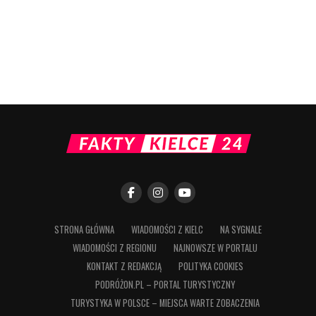
STRONA GŁÓWNA
WIADOMOŚCI Z KIELC
NA SYGNALE
WIADOMOŚCI Z REGIONU
NAJNOWSZE W PORTALU
KONTAKT Z REDAKCJĄ
POLITYKA COOKIES
PODRÓŻON.PL – PORTAL TURYSTYCZNY
TURYSTYKA W POLSCE – MIEJSCA WARTE ZOBACZENIA