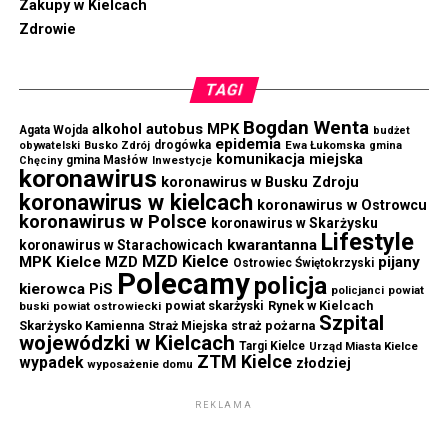
Zakupy w Kielcach
Zdrowie
TAGI
Bogdan Wenta
autobus MPK
alkohol
Agata Wojda
budżet
epidemia
drogówka
Ewa Łukomska
obywatelski
Busko Zdrój
gmina
komunikacja miejska
gmina Masłów
Chęciny
Inwestycje
koronawirus
koronawirus w Busku Zdroju
koronawirus w kielcach
koronawirus w Ostrowcu
koronawirus w Polsce
koronawirus w Skarżysku
Lifestyle
kwarantanna
koronawirus w Starachowicach
MZD Kielce
MPK Kielce
MZD
pijany
Ostrowiec Świętokrzyski
Polecamy
policja
kierowca
PiS
powiat
policjanci
powiat skarżyski
Rynek w Kielcach
buski
powiat ostrowiecki
Szpital
Skarżysko Kamienna
straż pożarna
Straż Miejska
wojewódzki w Kielcach
Targi Kielce
Urząd Miasta Kielce
ZTM Kielce
wypadek
złodziej
wyposażenie domu
REKLAMA