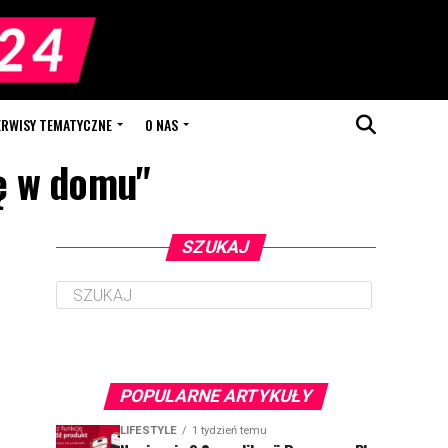
ERWISY TEMATYCZNE
O NAS
ię w domu"
SZUKAJ
POPULARNE ARTYKUŁY
LIFESTYLE
1 tydzień temu