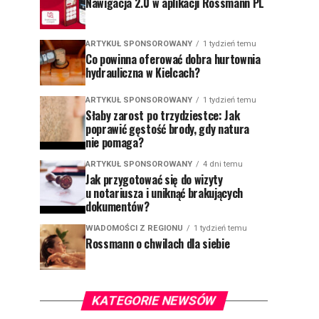
Nawigacja 2.0 w aplikacji Rossmann PL
ARTYKUŁ SPONSOROWANY
1 tydzień temu
Co powinna oferować dobra hurtownia
hydrauliczna w Kielcach?
ARTYKUŁ SPONSOROWANY
1 tydzień temu
Słaby zarost po trzydziestce: Jak
poprawić gęstość brody, gdy natura
nie pomaga?
ARTYKUŁ SPONSOROWANY
4 dni temu
Jak przygotować się do wizyty
u notariusza i uniknąć brakujących
dokumentów?
WIADOMOŚCI Z REGIONU
1 tydzień temu
Rossmann o chwilach dla siebie
KATEGORIE NEWSÓW