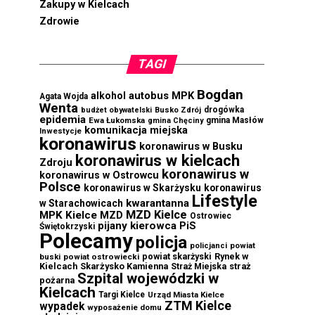
Zakupy w Kielcach
Zdrowie
TAGI
Bogdan
autobus MPK
alkohol
Agata Wojda
Wenta
drogówka
budżet obywatelski
Busko Zdrój
epidemia
Ewa Łukomska
gmina Masłów
gmina Chęciny
komunikacja miejska
Inwestycje
koronawirus
koronawirus w Busku
koronawirus w kielcach
Zdroju
koronawirus w
koronawirus w Ostrowcu
Polsce
koronawirus w Skarżysku
koronawirus
Lifestyle
kwarantanna
w Starachowicach
MZD Kielce
MPK Kielce
MZD
Ostrowiec
pijany kierowca
PiS
Świętokrzyski
Polecamy
policja
powiat
policjanci
powiat skarżyski
Rynek w
buski
powiat ostrowiecki
Kielcach
Skarżysko Kamienna
straż
Straż Miejska
Szpital wojewódzki w
pożarna
Kielcach
Targi Kielce
Urząd Miasta Kielce
ZTM Kielce
wypadek
wyposażenie domu