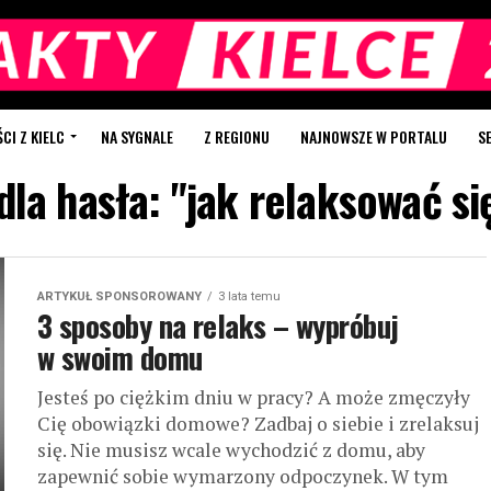
I Z KIELC
NA SYGNALE
Z REGIONU
NAJNOWSZE W PORTALU
S
dla hasła: "jak relaksować s
ARTYKUŁ SPONSOROWANY
3 lata temu
3 sposoby na relaks – wypróbuj
w swoim domu
Jesteś po ciężkim dniu w pracy? A może zmęczyły
Cię obowiązki domowe? Zadbaj o siebie i zrelaksuj
się. Nie musisz wcale wychodzić z domu, aby
zapewnić sobie wymarzony odpoczynek. W tym