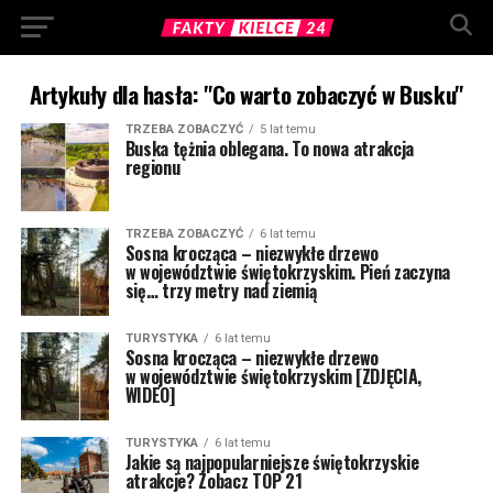
Artykuły dla hasła: "Co warto zobaczyć w Busku"
TRZEBA ZOBACZYĆ
5 lat temu
Buska tężnia oblegana. To nowa atrakcja
regionu
TRZEBA ZOBACZYĆ
6 lat temu
Sosna krocząca – niezwykłe drzewo
w województwie świętokrzyskim. Pień zaczyna
się… trzy metry nad ziemią
TURYSTYKA
6 lat temu
Sosna krocząca – niezwykłe drzewo
w województwie świętokrzyskim [ZDJĘCIA,
WIDEO]
TURYSTYKA
6 lat temu
Jakie są najpopularniejsze świętokrzyskie
atrakcje? Zobacz TOP 21