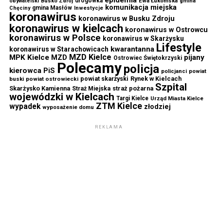
epidemia
drogówka
Ewa Łukomska
obywatelski
Busko Zdrój
gmina
komunikacja miejska
gmina Masłów
Chęciny
Inwestycje
koronawirus
koronawirus w Busku Zdroju
koronawirus w kielcach
koronawirus w Ostrowcu
koronawirus w Polsce
koronawirus w Skarżysku
Lifestyle
kwarantanna
koronawirus w Starachowicach
MZD Kielce
MPK Kielce
MZD
pijany
Ostrowiec Świętokrzyski
Polecamy
policja
kierowca
PiS
powiat
policjanci
powiat skarżyski
Rynek w Kielcach
buski
powiat ostrowiecki
Szpital
Skarżysko Kamienna
straż pożarna
Straż Miejska
wojewódzki w Kielcach
Targi Kielce
Urząd Miasta Kielce
ZTM Kielce
wypadek
złodziej
wyposażenie domu
REKLAMA