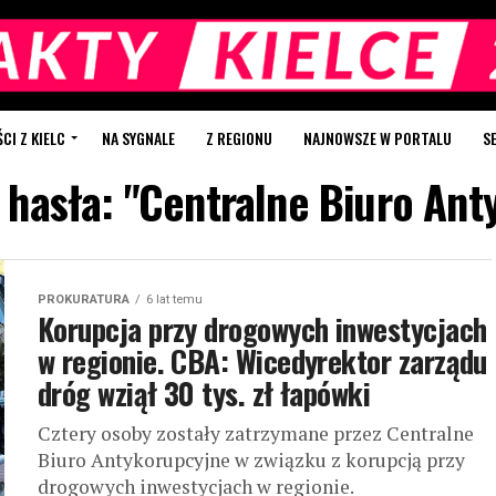
I Z KIELC
NA SYGNALE
Z REGIONU
NAJNOWSZE W PORTALU
S
 hasła: "Centralne Biuro An
PROKURATURA
6 lat temu
Korupcja przy drogowych inwestycjach
w regionie. CBA: Wicedyrektor zarządu
dróg wziął 30 tys. zł łapówki
Cztery osoby zostały zatrzymane przez Centralne
Biuro Antykorupcyjne w związku z korupcją przy
drogowych inwestycjach w regionie.