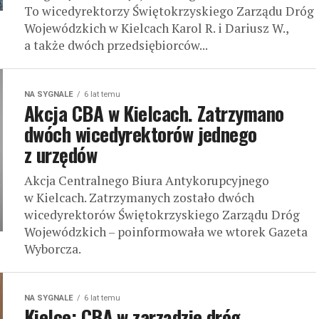
To wicedyrektorzy Świętokrzyskiego Zarządu Dróg
Wojewódzkich w Kielcach Karol R. i Dariusz W.,
a także dwóch przedsiębiorców...
NA SYGNALE
6 lat temu
Akcja CBA w Kielcach. Zatrzymano
dwóch wicedyrektorów jednego
z urzędów
Akcja Centralnego Biura Antykorupcyjnego
w Kielcach. Zatrzymanych zostało dwóch
wicedyrektorów Świętokrzyskiego Zarządu Dróg
Wojewódzkich – poinformowała we wtorek Gazeta
Wyborcza.
NA SYGNALE
6 lat temu
Kielce: CBA w zarządzie dróg