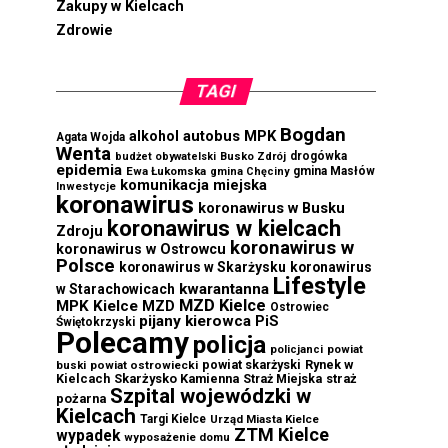
Zakupy w Kielcach
Zdrowie
TAGI
Bogdan
autobus MPK
alkohol
Agata Wojda
Wenta
drogówka
budżet obywatelski
Busko Zdrój
epidemia
Ewa Łukomska
gmina Masłów
gmina Chęciny
komunikacja miejska
Inwestycje
koronawirus
koronawirus w Busku
koronawirus w kielcach
Zdroju
koronawirus w
koronawirus w Ostrowcu
Polsce
koronawirus w Skarżysku
koronawirus
Lifestyle
kwarantanna
w Starachowicach
MZD Kielce
MPK Kielce
MZD
Ostrowiec
pijany kierowca
PiS
Świętokrzyski
Polecamy
policja
powiat
policjanci
powiat skarżyski
Rynek w
buski
powiat ostrowiecki
Kielcach
Skarżysko Kamienna
straż
Straż Miejska
Szpital wojewódzki w
pożarna
Kielcach
Targi Kielce
Urząd Miasta Kielce
ZTM Kielce
wypadek
wyposażenie domu