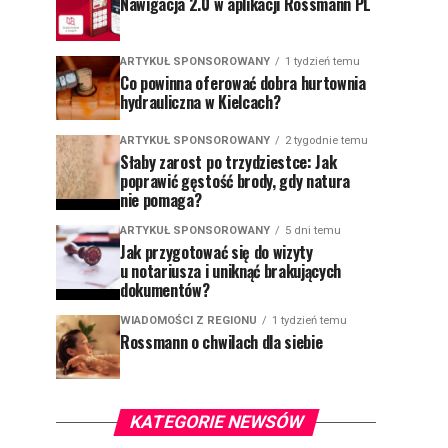
Nawigacja 2.0 w aplikacji Rossmann PL
ARTYKUŁ SPONSOROWANY
1 tydzień temu
Co powinna oferować dobra hurtownia
hydrauliczna w Kielcach?
ARTYKUŁ SPONSOROWANY
2 tygodnie temu
Słaby zarost po trzydziestce: Jak
poprawić gęstość brody, gdy natura
nie pomaga?
ARTYKUŁ SPONSOROWANY
5 dni temu
Jak przygotować się do wizyty
u notariusza i uniknąć brakujących
dokumentów?
WIADOMOŚCI Z REGIONU
1 tydzień temu
Rossmann o chwilach dla siebie
KATEGORIE NEWSÓW