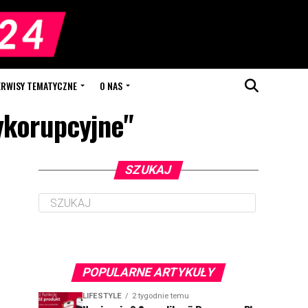
ERWISY TEMATYCZNE
O NAS
tykorupcyjne"
SZUKAJ
POPULARNE ARTYKUŁY
LIFESTYLE
2 tygodnie temu