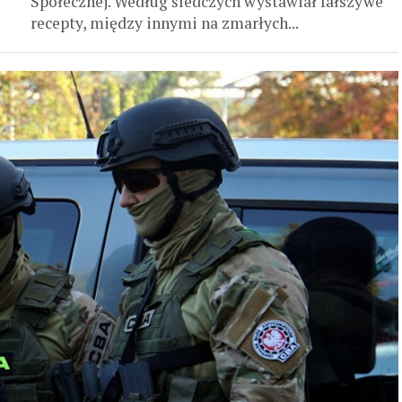
Społecznej. Według śledczych wystawiał fałszywe
recepty, między innymi na zmarłych...