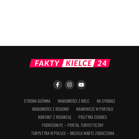
STRONA GŁÓWNA
WIADOMOŚCI Z KIELC
NA SYGNALE
WIADOMOŚCI Z REGIONU
NAJNOWSZE W PORTALU
KONTAKT Z REDAKCJĄ
POLITYKA COOKIES
PODRÓŻON.PL – PORTAL TURYSTYCZNY
TURYSTYKA W POLSCE – MIEJSCA WARTE ZOBACZENIA