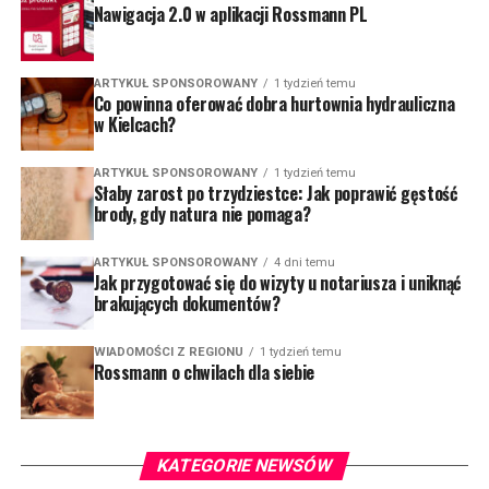
Nawigacja 2.0 w aplikacji Rossmann PL
ARTYKUŁ SPONSOROWANY
1 tydzień temu
Co powinna oferować dobra hurtownia hydrauliczna
w Kielcach?
ARTYKUŁ SPONSOROWANY
1 tydzień temu
Słaby zarost po trzydziestce: Jak poprawić gęstość
brody, gdy natura nie pomaga?
ARTYKUŁ SPONSOROWANY
4 dni temu
Jak przygotować się do wizyty u notariusza i uniknąć
brakujących dokumentów?
WIADOMOŚCI Z REGIONU
1 tydzień temu
Rossmann o chwilach dla siebie
KATEGORIE NEWSÓW