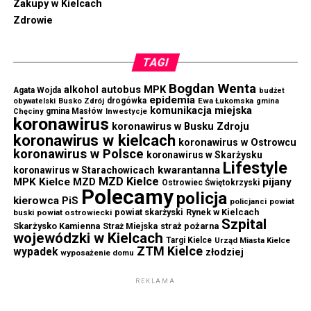
Zakupy w Kielcach
Zdrowie
TAGI
Bogdan Wenta
autobus MPK
alkohol
Agata Wojda
budżet
epidemia
drogówka
Ewa Łukomska
obywatelski
Busko Zdrój
gmina
komunikacja miejska
gmina Masłów
Chęciny
Inwestycje
koronawirus
koronawirus w Busku Zdroju
koronawirus w kielcach
koronawirus w Ostrowcu
koronawirus w Polsce
koronawirus w Skarżysku
Lifestyle
kwarantanna
koronawirus w Starachowicach
MZD Kielce
MPK Kielce
MZD
pijany
Ostrowiec Świętokrzyski
Polecamy
policja
kierowca
PiS
powiat
policjanci
powiat skarżyski
Rynek w Kielcach
buski
powiat ostrowiecki
Szpital
Skarżysko Kamienna
straż pożarna
Straż Miejska
wojewódzki w Kielcach
Targi Kielce
Urząd Miasta Kielce
ZTM Kielce
wypadek
złodziej
wyposażenie domu
REKLAMA