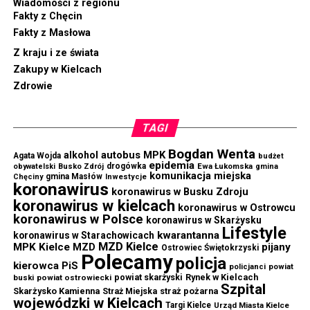
Wiadomości z regionu
Fakty z Chęcin
Fakty z Masłowa
Z kraju i ze świata
Zakupy w Kielcach
Zdrowie
TAGI
Bogdan Wenta
autobus MPK
alkohol
Agata Wojda
budżet
epidemia
drogówka
Ewa Łukomska
obywatelski
Busko Zdrój
gmina
komunikacja miejska
gmina Masłów
Chęciny
Inwestycje
koronawirus
koronawirus w Busku Zdroju
koronawirus w kielcach
koronawirus w Ostrowcu
koronawirus w Polsce
koronawirus w Skarżysku
Lifestyle
kwarantanna
koronawirus w Starachowicach
MZD Kielce
MPK Kielce
MZD
pijany
Ostrowiec Świętokrzyski
Polecamy
policja
kierowca
PiS
powiat
policjanci
powiat skarżyski
Rynek w Kielcach
buski
powiat ostrowiecki
Szpital
Skarżysko Kamienna
straż pożarna
Straż Miejska
wojewódzki w Kielcach
Targi Kielce
Urząd Miasta Kielce