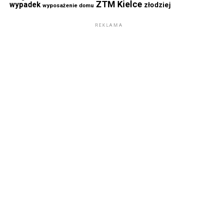
ZTM Kielce
wypadek
złodziej
wyposażenie domu
REKLAMA