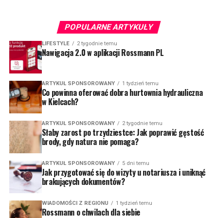
POPULARNE ARTYKUŁY
LIFESTYLE
2 tygodnie temu
Nawigacja 2.0 w aplikacji Rossmann PL
ARTYKUŁ SPONSOROWANY
1 tydzień temu
Co powinna oferować dobra hurtownia hydrauliczna
w Kielcach?
ARTYKUŁ SPONSOROWANY
2 tygodnie temu
Słaby zarost po trzydziestce: Jak poprawić gęstość
brody, gdy natura nie pomaga?
ARTYKUŁ SPONSOROWANY
5 dni temu
Jak przygotować się do wizyty u notariusza i uniknąć
brakujących dokumentów?
WIADOMOŚCI Z REGIONU
1 tydzień temu
Rossmann o chwilach dla siebie