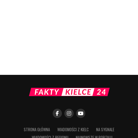
STRONA GŁÓWNA
WIADOMOŚCI Z KIELC
NA SYGNALE
WIADOMOŚCI Z REGIONU
NAJNOWSZE W PORTALU