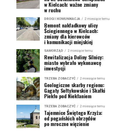
w Kielcach: ważne zmiany
w ruchu
DROGI I KOMUNIKACJA
2 miesiące temu
Remont nakładkowy ulicy
Ściegiennego w Kielcach:
zmiany dla kierowców
i komunikacji miejskiej
SAMORZĄD
2 miesiące temu
Rewitalizacja Doliny Silnicy:
miasto wybrało wykonawcę
inwestycji
TRZEBA ZOBACZYĆ
2 miesiące temu
Geologiczne skarby regionu:
Gagaty Sołtykowskie i Skałki
Piekło pod Niekłaniem
TRZEBA ZOBACZYĆ
2 miesiące temu
Tajemnice Świętego Krzyża:
od pogańskich obrzędów
po mroczne więzienie