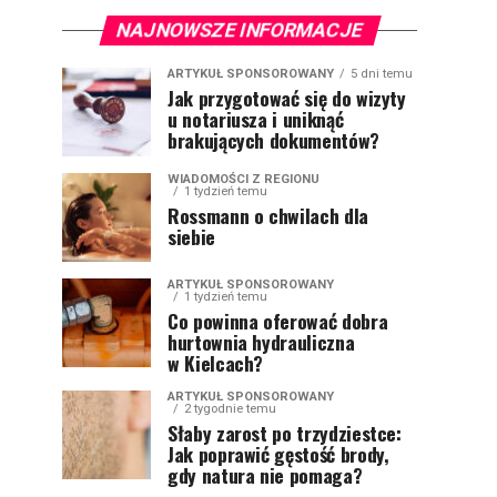
NAJNOWSZE INFORMACJE
ARTYKUŁ SPONSOROWANY
5 dni temu
Jak przygotować się do wizyty
u notariusza i uniknąć
brakujących dokumentów?
WIADOMOŚCI Z REGIONU
1 tydzień temu
Rossmann o chwilach dla
siebie
ARTYKUŁ SPONSOROWANY
1 tydzień temu
Co powinna oferować dobra
hurtownia hydrauliczna
w Kielcach?
ARTYKUŁ SPONSOROWANY
2 tygodnie temu
Słaby zarost po trzydziestce:
Jak poprawić gęstość brody,
gdy natura nie pomaga?