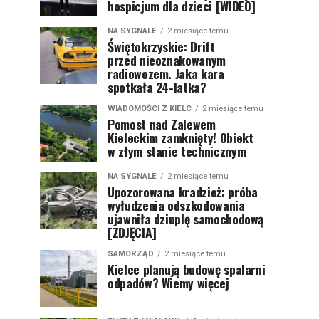
hospicjum dla dzieci [WIDEO]
NA SYGNALE
2 miesiące temu
Świętokrzyskie: Drift
przed nieoznakowanym
radiowozem. Jaka kara
spotkała 24-latka?
WIADOMOŚCI Z KIELC
2 miesiące temu
Pomost nad Zalewem
Kieleckim zamknięty! Obiekt
w złym stanie technicznym
NA SYGNALE
2 miesiące temu
Upozorowana kradzież: próba
wyłudzenia odszkodowania
ujawniła dziuplę samochodową
[ZDJĘCIA]
SAMORZĄD
2 miesiące temu
Kielce planują budowę spalarni
odpadów? Wiemy więcej