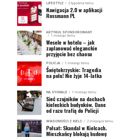
LIFESTYLE
2 tygodnie temu
Nawigacja 2.0 w aplikacji
Rossmann PL
ARTYKUŁ SPONSOROWANY
1 miesiąc temu
Wesele w hotelu – jak
zaplanować eleganckie
przyjęcie bez chaosu
POLICJA
1 miesiąc temu
Świętokrzyskie: Tragedia
na polu! Nie żyje 14-latka
NA SYGNALE
1 miesiąc temu
Sieć czujników na dachach
kieleckich budynków. Dane
od razu trafią do Policji
WIADOMOŚCI Z KIELC
2 miesiące temu
Polsat: Skandal w Kielcach.
Mieszkańcy blokują budowę