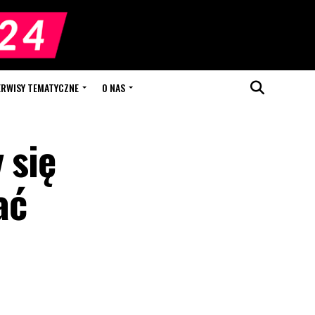
ERWISY TEMATYCZNE
O NAS
 się
ać