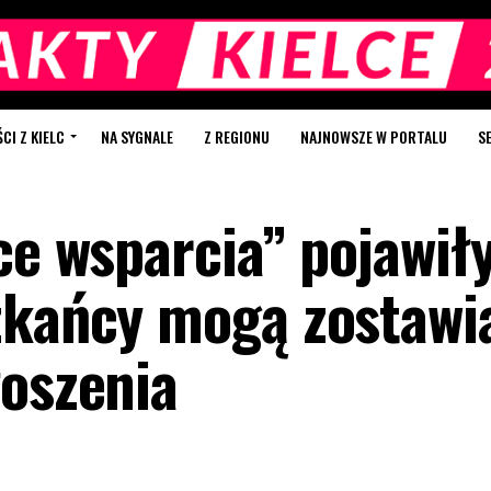
I Z KIELC
NA SYGNALE
Z REGIONU
NAJNOWSZE W PORTALU
S
ce wsparcia” pojawiły
zkańcy mogą zostawi
łoszenia