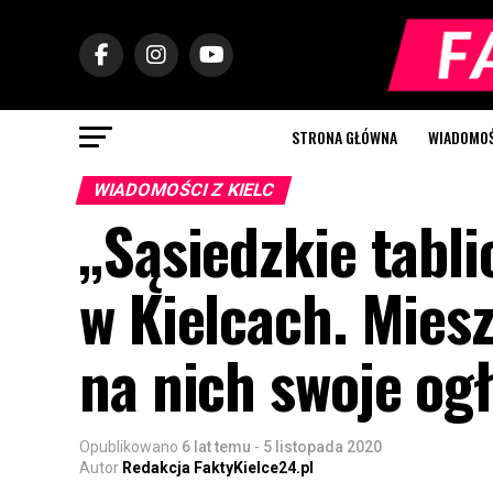
STRONA GŁÓWNA
WIADOMOŚC
WIADOMOŚCI Z KIELC
„Sąsiedzkie tabli
w Kielcach. Mies
na nich swoje og
Opublikowano
6 lat temu
-
5 listopada 2020
Autor
Redakcja FaktyKielce24.pl