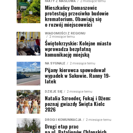
FAKTY Z MASŁOWA
2 miesiące temu
Mieszkańcy Domaszowic
protestują przeciwko budowie
krematorium. Obawiają się
o rozwój miejscowości
WIADOMOŚCI Z REGIONU
2 miesiące temu
Świętokrzyskie: Kolejne miasto
wprowadza bezpłatną
komunikację miejską
NA SYGNALE
2 miesiące temu
Pijany kierowca spowodował
wypadek w Sukowie. Ranny 19-
latek
DZIEJE SIĘ
2 miesiące temu
Natalia Szroeder, Fukaj i Dżem:
poznaj gwiazdy Święta Kielc
2026
DROGI I KOMUNIKACJA
2 miesiące temu
Drugi etap prac
na ul. Batalionów Chłopskich