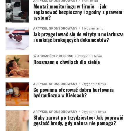
ARTYKUŁ SPONSOROWANY
5 dni temu
Montaż monitoringu w firmie – jak
zaplanować bezpieczny i zgodny z prawem
system?
ARTYKUŁ SPONSOROWANY
1 tydzień temu
Jak przygotować się do wizyty u notariusza
i uniknąć brakujących dokumentów?
WIADOMOŚCI Z REGIONU
2 tygodnie temu
Rossmann o chwilach dla siebie
ARTYKUŁ SPONSOROWANY
2 tygodnie temu
Co powinna oferować dobra hurtownia
hydrauliczna w Kielcach?
ARTYKUŁ SPONSOROWANY
2 tygodnie temu
Słaby zarost po trzydziestce: Jak poprawić
gęstość brody, gdy natura nie pomaga?