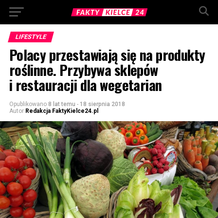
LIFESTYLE
Polacy przestawiają się na produkty
roślinne. Przybywa sklepów
i restauracji dla wegetarian
Opublikowano
8 lat temu
-
18 sierpnia 2018
Autor
Redakcja FaktyKielce24.pl