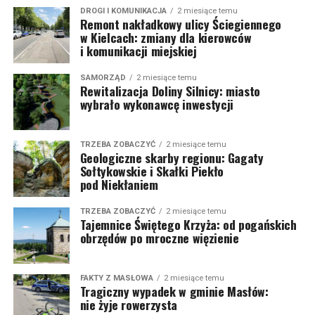
DROGI I KOMUNIKACJA
2 miesiące temu
Remont nakładkowy ulicy Ściegiennego
w Kielcach: zmiany dla kierowców
i komunikacji miejskiej
SAMORZĄD
2 miesiące temu
Rewitalizacja Doliny Silnicy: miasto
wybrało wykonawcę inwestycji
TRZEBA ZOBACZYĆ
2 miesiące temu
Geologiczne skarby regionu: Gagaty
Sołtykowskie i Skałki Piekło
pod Niekłaniem
TRZEBA ZOBACZYĆ
2 miesiące temu
Tajemnice Świętego Krzyża: od pogańskich
obrzędów po mroczne więzienie
FAKTY Z MASŁOWA
2 miesiące temu
Tragiczny wypadek w gminie Masłów:
nie żyje rowerzysta