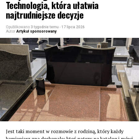
Technologia, która ułatwia
najtrudniejsze decyzje
Opublikowano
3 tygodnie temu
-
17 lipca 2026
Autor
Artykuł sponsorowany
Jest taki moment w rozmowie z rodziną, który każdy
kamieniarz zna doskonale: ktoś patrzy na katalog i mówi