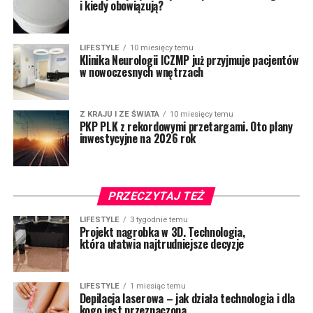
i kiedy obowiązują?
LIFESTYLE
10 miesięcy temu
Klinika Neurologii ICZMP już przyjmuje pacjentów
w nowoczesnych wnętrzach
Z KRAJU I ZE ŚWIATA
10 miesięcy temu
PKP PLK z rekordowymi przetargami. Oto plany
inwestycyjne na 2026 rok
PRZECZYTAJ TEŻ
LIFESTYLE
3 tygodnie temu
Projekt nagrobka w 3D. Technologia,
która ułatwia najtrudniejsze decyzje
LIFESTYLE
1 miesiąc temu
Depilacja laserowa – jak działa technologia i dla
kogo jest przeznaczona