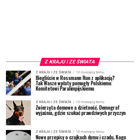
Z KRAJU I ZE ŚWIATA
Z KRAJU I ZE ŚWIATA
10 miesięcy temu
Biegliście w Rossmann Run z aplikacją?
Tak Wasze wpłaty pomogły Polskiemu
Komitetowi Paralimpijskiemu
Z KRAJU I ZE ŚWIATA
10 miesięcy temu
Zwierzęta domowe a dzietność. Demograf
wyjaśnia, gdzie szukać prawdziwych przyczyn
Z KRAJU I ZE ŚWIATA
10 miesięcy temu
Nowe przepisy o czujkach dymu i czadu. Kogo