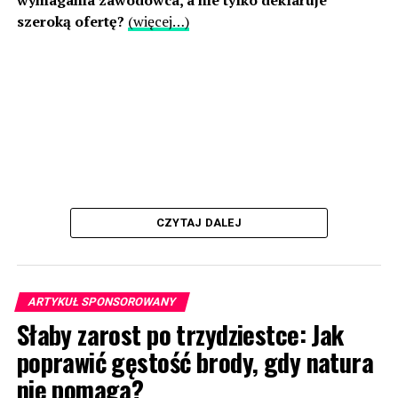
wymagania zawodowca, a nie tylko deklaruje
szeroką ofertę?
(więcej…)
CZYTAJ DALEJ
ARTYKUŁ SPONSOROWANY
Słaby zarost po trzydziestce: Jak
poprawić gęstość brody, gdy natura
nie pomaga?