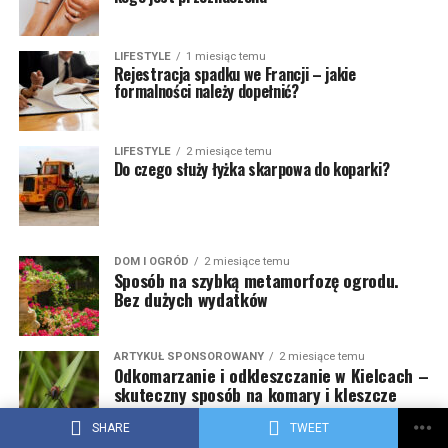
LIFESTYLE
1 miesiąc temu
Rejestracja spadku we Francji – jakie
formalności należy dopełnić?
LIFESTYLE
2 miesiące temu
Do czego służy łyżka skarpowa do koparki?
DOM I OGRÓD
2 miesiące temu
Sposób na szybką metamorfozę ogrodu.
Bez dużych wydatków
ARTYKUŁ SPONSOROWANY
2 miesiące temu
Odkomarzanie i odkleszczanie w Kielcach –
skuteczny sposób na komary i kleszcze
SHARE
TWEET