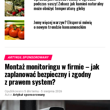
podczas suszy! Zobacz jak kamień naturalny
może obniżyć temperaturę gleby
Jemy więcej warzyw? Eksperci mówią
o nowym trendzie konsumenckim
ARTYKUŁ SPONSOROWANY
Montaż monitoringu w firmie – jak
zaplanować bezpieczny i zgodny
z prawem system?
Opublikowano
5 dni temu
-
5 sierpnia 2026
Autor
Artykuł sponsorowany