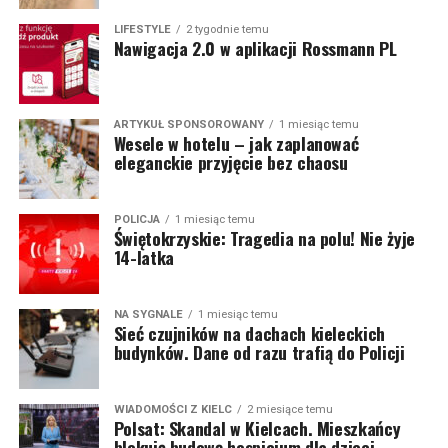
LIFESTYLE
2 tygodnie temu
Nawigacja 2.0 w aplikacji Rossmann PL
ARTYKUŁ SPONSOROWANY
1 miesiąc temu
Wesele w hotelu – jak zaplanować
eleganckie przyjęcie bez chaosu
POLICJA
1 miesiąc temu
Świętokrzyskie: Tragedia na polu! Nie żyje
14-latka
NA SYGNALE
1 miesiąc temu
Sieć czujników na dachach kieleckich
budynków. Dane od razu trafią do Policji
WIADOMOŚCI Z KIELC
2 miesiące temu
Polsat: Skandal w Kielcach. Mieszkańcy
blokują budowę hospicjum dla dzieci