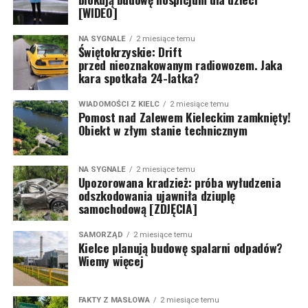
[WIDEO]
NA SYGNALE
2 miesiące temu
Świętokrzyskie: Drift
przed nieoznakowanym radiowozem. Jaka
kara spotkała 24-latka?
WIADOMOŚCI Z KIELC
2 miesiące temu
Pomost nad Zalewem Kieleckim zamknięty!
Obiekt w złym stanie technicznym
NA SYGNALE
2 miesiące temu
Upozorowana kradzież: próba wyłudzenia
odszkodowania ujawniła dziuplę
samochodową [ZDJĘCIA]
SAMORZĄD
2 miesiące temu
Kielce planują budowę spalarni odpadów?
Wiemy więcej
FAKTY Z MASŁOWA
2 miesiące temu