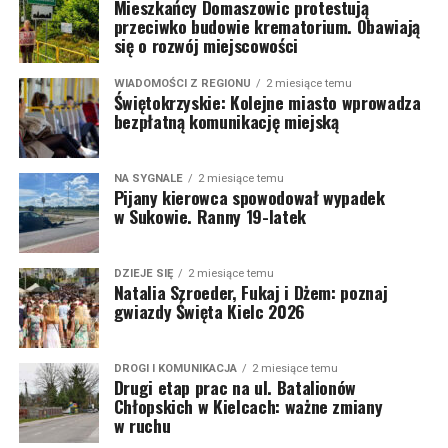
Mieszkańcy Domaszowic protestują
przeciwko budowie krematorium. Obawiają
się o rozwój miejscowości
WIADOMOŚCI Z REGIONU
2 miesiące temu
Świętokrzyskie: Kolejne miasto wprowadza
bezpłatną komunikację miejską
NA SYGNALE
2 miesiące temu
Pijany kierowca spowodował wypadek
w Sukowie. Ranny 19-latek
DZIEJE SIĘ
2 miesiące temu
Natalia Szroeder, Fukaj i Dżem: poznaj
gwiazdy Święta Kielc 2026
DROGI I KOMUNIKACJA
2 miesiące temu
Drugi etap prac na ul. Batalionów
Chłopskich w Kielcach: ważne zmiany
w ruchu