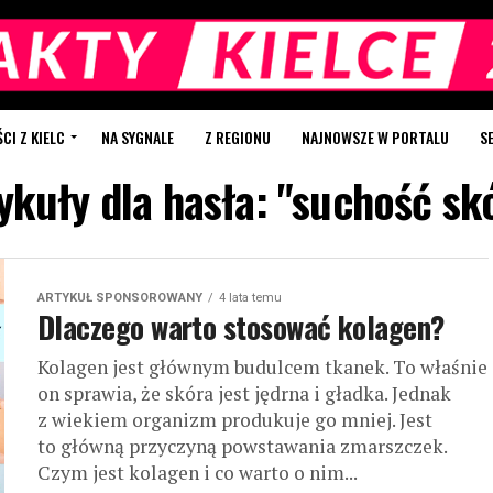
I Z KIELC
NA SYGNALE
Z REGIONU
NAJNOWSZE W PORTALU
S
ykuły dla hasła: "suchość sk
ARTYKUŁ SPONSOROWANY
4 lata temu
Dlaczego warto stosować kolagen?
Kolagen jest głównym budulcem tkanek. To właśnie
on sprawia, że skóra jest jędrna i gładka. Jednak
z wiekiem organizm produkuje go mniej. Jest
to główną przyczyną powstawania zmarszczek.
Czym jest kolagen i co warto o nim...