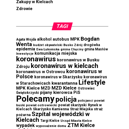
Zakupy w Kielcach
Zdrowie
TAGI
Bogdan
autobus MPK
alkohol
Agata Wojda
Wenta
drogówka
budżet obywatelski
Busko Zdrój
epidemia
Ewa Łukomska
gmina Masłów
gmina Chęciny
komunikacja miejska
Inwestycje
koronawirus
koronawirus w Busku
koronawirus w kielcach
Zdroju
koronawirus w
koronawirus w Ostrowcu
Polsce
koronawirus w Skarżysku
koronawirus
Lifestyle
kwarantanna
w Starachowicach
MZD Kielce
MPK Kielce
MZD
Ostrowiec
pijany kierowca
PiS
Świętokrzyski
Polecamy
policja
powiat
policjanci
powiat skarżyski
Rynek w
buski
powiat ostrowiecki
Kielcach
Skarżysko Kamienna
straż
Straż Miejska
Szpital wojewódzki w
pożarna
Kielcach
Targi Kielce
Urząd Miasta Kielce
ZTM Kielce
wypadek
wyposażenie domu