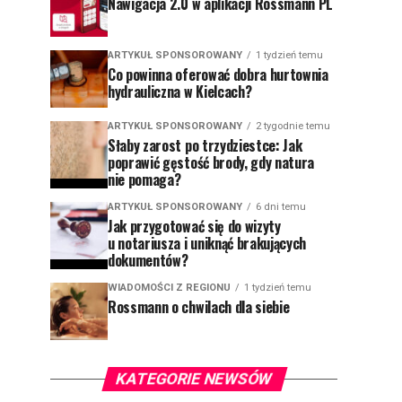
Nawigacja 2.0 w aplikacji Rossmann PL
ARTYKUŁ SPONSOROWANY
1 tydzień temu
Co powinna oferować dobra hurtownia
hydrauliczna w Kielcach?
ARTYKUŁ SPONSOROWANY
2 tygodnie temu
Słaby zarost po trzydziestce: Jak
poprawić gęstość brody, gdy natura
nie pomaga?
ARTYKUŁ SPONSOROWANY
6 dni temu
Jak przygotować się do wizyty
u notariusza i uniknąć brakujących
dokumentów?
WIADOMOŚCI Z REGIONU
1 tydzień temu
Rossmann o chwilach dla siebie
KATEGORIE NEWSÓW