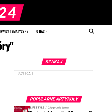
ERWISY TEMATYCZNE
O NAS
óry"
SZUKAJ
POPULARNE ARTYKUŁY
LIFESTYLE
2 tygodnie temu