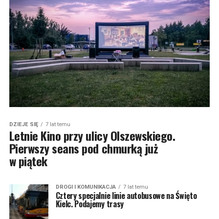
DZIEJE SIĘ
7 lat temu
Letnie Kino przy ulicy Olszewskiego.
Pierwszy seans pod chmurką już
w piątek
DROGI I KOMUNIKACJA
7 lat temu
Cztery specjalnie linie autobusowe na Święto
Kielc. Podajemy trasy