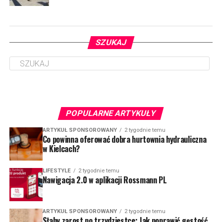
SZUKAJ
POPULARNE ARTYKUŁY
ARTYKUŁ SPONSOROWANY
2 tygodnie temu
Co powinna oferować dobra hurtownia hydrauliczna
w Kielcach?
LIFESTYLE
2 tygodnie temu
Nawigacja 2.0 w aplikacji Rossmann PL
ARTYKUŁ SPONSOROWANY
2 tygodnie temu
Słaby zarost po trzydziestce: Jak poprawić gęstość