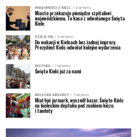
WIADOMOŚCI Z KIELC
6 lat temu
Miasto przekazuje pieniądze szpitalowi
wojewódzkiemu. To kasa z odwołanego Święta
Kielc
DZIEJE SIĘ
6 lat temu
Do wakacji w Kielcach bez żadnej imprezy.
Prezydent Kielc odwołał kolejne wydarzenia
KULTURA
7 lat temu
Święto Kielc już za nami
KIELECKIE ABSURDY
7 lat temu
Miał być jarmark, wyszedł bazar. Święto Kielc
na kieleckim deptaku pod znakiem kiczu
i tandety