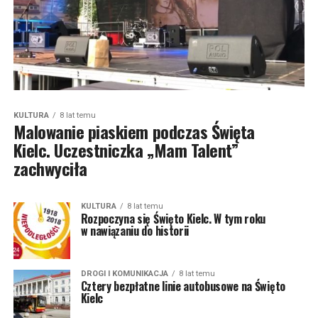
KULTURA
8 lat temu
Malowanie piaskiem podczas Święta
Kielc. Uczestniczka „Mam Talent”
zachwyciła
KULTURA
8 lat temu
Rozpoczyna się Święto Kielc. W tym roku
w nawiązaniu do historii
DROGI I KOMUNIKACJA
8 lat temu
Cztery bezpłatne linie autobusowe na Święto
Kielc