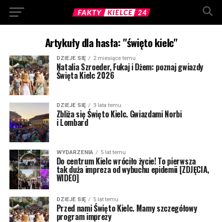
Artykuły dla hasła: "święto kielc"
DZIEJE SIĘ
2 miesiące temu
Natalia Szroeder, Fukaj i Dżem: poznaj gwiazdy
Święta Kielc 2026
DZIEJE SIĘ
3 lata temu
Zbliża się Święto Kielc. Gwiazdami Norbi
i Lombard
WYDARZENIA
5 lat temu
Do centrum Kielc wróciło życie! To pierwsza
tak duża impreza od wybuchu epidemii [ZDJĘCIA,
WIDEO]
DZIEJE SIĘ
5 lat temu
Przed nami Święto Kielc. Mamy szczegółowy
program imprezy