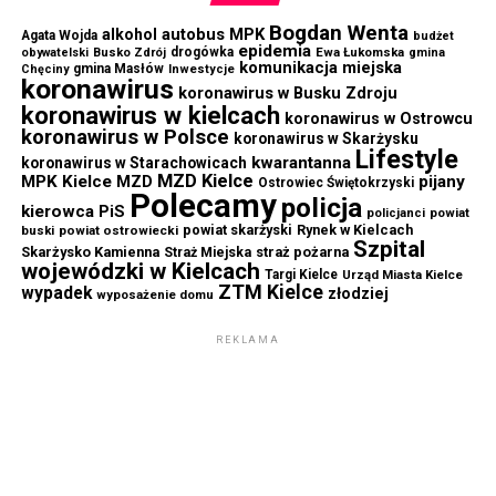
Bogdan Wenta
autobus MPK
alkohol
Agata Wojda
budżet
epidemia
drogówka
Ewa Łukomska
obywatelski
Busko Zdrój
gmina
komunikacja miejska
gmina Masłów
Chęciny
Inwestycje
koronawirus
koronawirus w Busku Zdroju
koronawirus w kielcach
koronawirus w Ostrowcu
koronawirus w Polsce
koronawirus w Skarżysku
Lifestyle
kwarantanna
koronawirus w Starachowicach
MZD Kielce
MPK Kielce
MZD
pijany
Ostrowiec Świętokrzyski
Polecamy
policja
kierowca
PiS
powiat
policjanci
powiat skarżyski
Rynek w Kielcach
buski
powiat ostrowiecki
Szpital
Skarżysko Kamienna
straż pożarna
Straż Miejska
wojewódzki w Kielcach
Targi Kielce
Urząd Miasta Kielce
ZTM Kielce
wypadek
złodziej
wyposażenie domu
REKLAMA