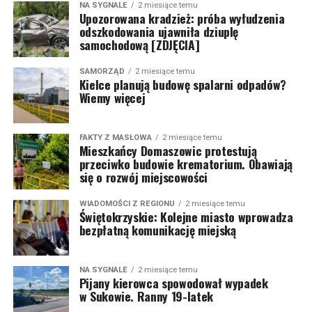
NA SYGNALE
2 miesiące temu
Upozorowana kradzież: próba wyłudzenia
odszkodowania ujawniła dziuplę
samochodową [ZDJĘCIA]
SAMORZĄD
2 miesiące temu
Kielce planują budowę spalarni odpadów?
Wiemy więcej
FAKTY Z MASŁOWA
2 miesiące temu
Mieszkańcy Domaszowic protestują
przeciwko budowie krematorium. Obawiają
się o rozwój miejscowości
WIADOMOŚCI Z REGIONU
2 miesiące temu
Świętokrzyskie: Kolejne miasto wprowadza
bezpłatną komunikację miejską
NA SYGNALE
2 miesiące temu
Pijany kierowca spowodował wypadek
w Sukowie. Ranny 19-latek