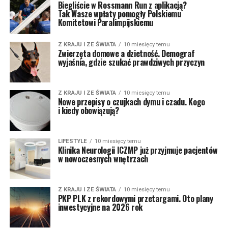
Biegliście w Rossmann Run z aplikacją?
Tak Wasze wpłaty pomogły Polskiemu
Komitetowi Paralimpijskiemu
Z KRAJU I ZE ŚWIATA
10 miesięcy temu
Zwierzęta domowe a dzietność. Demograf
wyjaśnia, gdzie szukać prawdziwych przyczyn
Z KRAJU I ZE ŚWIATA
10 miesięcy temu
Nowe przepisy o czujkach dymu i czadu. Kogo
i kiedy obowiązują?
LIFESTYLE
10 miesięcy temu
Klinika Neurologii ICZMP już przyjmuje pacjentów
w nowoczesnych wnętrzach
Z KRAJU I ZE ŚWIATA
10 miesięcy temu
PKP PLK z rekordowymi przetargami. Oto plany
inwestycyjne na 2026 rok