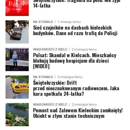
14-latka
NA SYGNALE
1 miesiąc temu
Sieć czujników na dachach kieleckich
budynków. Dane od razu trafią do Policji
WIADOMOŚCI Z KIELC
2 miesiące temu
Polsat: Skandal w Kielcach. Mieszkańcy
blokują budowę hospicjum dla dzieci
[WIDEO]
NA SYGNALE
2 miesiące temu
Świętokrzyskie: Drift
przed nieoznakowanym radiowozem. Jaka
kara spotkała 24-latka?
WIADOMOŚCI Z KIELC
2 miesiące temu
Pomost nad Zalewem Kieleckim zamknięty!
Obiekt w złym stanie technicznym