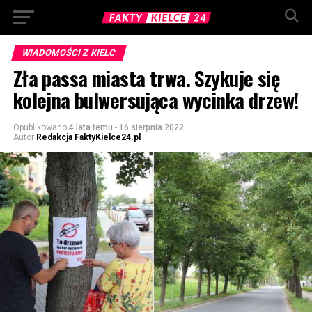
WIADOMOŚCI Z KIELC
Zła passa miasta trwa. Szykuje się
kolejna bulwersująca wycinka drzew!
Opublikowano
4 lata temu
-
16 sierpnia 2022
Autor
Redakcja FaktyKielce24.pl