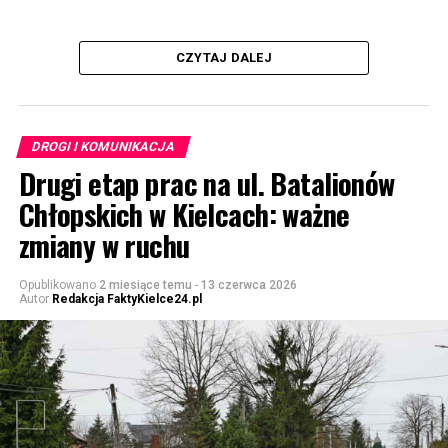
CZYTAJ DALEJ
DROGI I KOMUNIKACJA
Drugi etap prac na ul. Batalionów
Chłopskich w Kielcach: ważne
zmiany w ruchu
Opublikowano
2 miesiące temu
-
13 czerwca 2026
Autor
Redakcja FaktyKielce24.pl