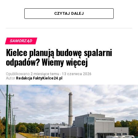
CZYTAJ DALEJ
SAMORZĄD
Kielce planują budowę spalarni
odpadów? Wiemy więcej
Opublikowano
2 miesiące temu
-
13 czerwca 2026
Autor
Redakcja FaktyKielce24.pl