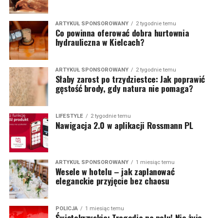
ARTYKUŁ SPONSOROWANY
2 tygodnie temu
Co powinna oferować dobra hurtownia
hydrauliczna w Kielcach?
ARTYKUŁ SPONSOROWANY
2 tygodnie temu
Słaby zarost po trzydziestce: Jak poprawić
gęstość brody, gdy natura nie pomaga?
LIFESTYLE
2 tygodnie temu
Nawigacja 2.0 w aplikacji Rossmann PL
ARTYKUŁ SPONSOROWANY
1 miesiąc temu
Wesele w hotelu – jak zaplanować
eleganckie przyjęcie bez chaosu
POLICJA
1 miesiąc temu
Świętokrzyskie: Tragedia na polu! Nie żyje