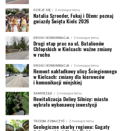
DZIEJE SIĘ
2 miesiące temu
Natalia Szroeder, Fukaj i Dżem: poznaj
gwiazdy Święta Kielc 2026
DROGI I KOMUNIKACJA
2 miesiące temu
Drugi etap prac na ul. Batalionów
Chłopskich w Kielcach: ważne zmiany
w ruchu
DROGI I KOMUNIKACJA
2 miesiące temu
Remont nakładkowy ulicy Ściegiennego
w Kielcach: zmiany dla kierowców
i komunikacji miejskiej
SAMORZĄD
2 miesiące temu
Rewitalizacja Doliny Silnicy: miasto
wybrało wykonawcę inwestycji
TRZEBA ZOBACZYĆ
2 miesiące temu
Geologiczne skarby regionu: Gagaty