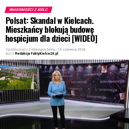
WIADOMOŚCI Z KIELC
Polsat: Skandal w Kielcach.
Mieszkańcy blokują budowę
hospicjum dla dzieci [WIDEO]
Opublikowano
2 miesiące temu
-
15 czerwca 2026
Autor
Redakcja FaktyKielce24.pl