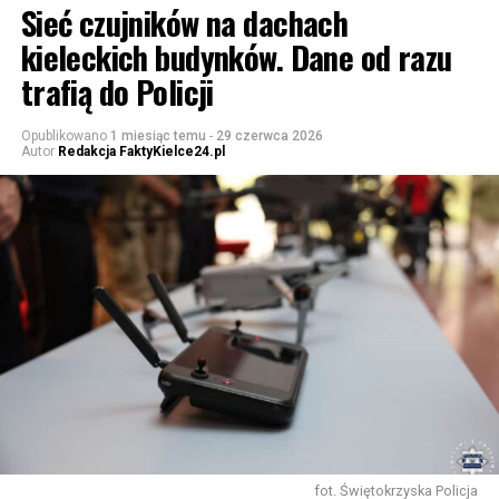
Sieć czujników na dachach
kieleckich budynków. Dane od razu
trafią do Policji
Opublikowano
1 miesiąc temu
-
29 czerwca 2026
Autor
Redakcja FaktyKielce24.pl
fot. Świętokrzyska Policja