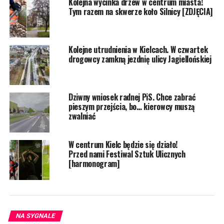
Kolejna wycinka drzew w centrum miasta!
Tym razem na skwerze koło Silnicy [ZDJĘCIA]
Kolejne utrudnienia w Kielcach. W czwartek
drogowcy zamkną jezdnię ulicy Jagiellońskiej
Dziwny wniosek radnej PiS. Chce zabrać
pieszym przejścia, bo… kierowcy muszą
zwalniać
W centrum Kielc będzie się działo!
Przed nami Festiwal Sztuk Ulicznych
[harmonogram]
NA SYGNALE