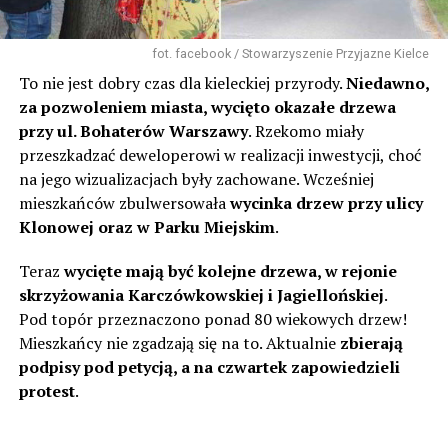
fot. facebook / Stowarzyszenie Przyjazne Kielce
To nie jest dobry czas dla kieleckiej przyrody.
Niedawno,
za pozwoleniem miasta, wycięto okazałe drzewa
przy ul. Bohaterów Warszawy
. Rzekomo miały
przeszkadzać deweloperowi w realizacji inwestycji, choć
na jego wizualizacjach były zachowane. Wcześniej
mieszkańców zbulwersowała
wycinka drzew przy ulicy
Klonowej oraz w Parku Miejskim
.
Teraz
wycięte mają być kolejne drzewa, w rejonie
skrzyżowania Karczówkowskiej i Jagiellońskiej
.
Pod topór przeznaczono ponad 80 wiekowych drzew!
Mieszkańcy nie zgadzają się na to. Aktualnie
zbierają
podpisy pod petycją, a na czwartek zapowiedzieli
protest
.