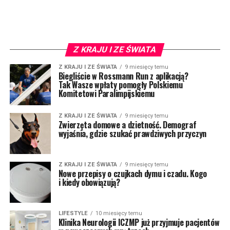
Z KRAJU I ZE ŚWIATA
Z KRAJU I ZE ŚWIATA
9 miesięcy temu
Biegliście w Rossmann Run z aplikacją?
Tak Wasze wpłaty pomogły Polskiemu
Komitetowi Paralimpijskiemu
Z KRAJU I ZE ŚWIATA
9 miesięcy temu
Zwierzęta domowe a dzietność. Demograf
wyjaśnia, gdzie szukać prawdziwych przyczyn
Z KRAJU I ZE ŚWIATA
9 miesięcy temu
Nowe przepisy o czujkach dymu i czadu. Kogo
i kiedy obowiązują?
LIFESTYLE
10 miesięcy temu
Klinika Neurologii ICZMP już przyjmuje pacjentów