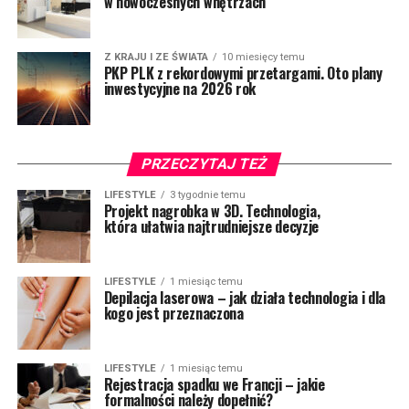
w nowoczesnych wnętrzach
Z KRAJU I ZE ŚWIATA
10 miesięcy temu
PKP PLK z rekordowymi przetargami. Oto plany
inwestycyjne na 2026 rok
PRZECZYTAJ TEŻ
LIFESTYLE
3 tygodnie temu
Projekt nagrobka w 3D. Technologia,
która ułatwia najtrudniejsze decyzje
LIFESTYLE
1 miesiąc temu
Depilacja laserowa – jak działa technologia i dla
kogo jest przeznaczona
LIFESTYLE
1 miesiąc temu
Rejestracja spadku we Francji – jakie
formalności należy dopełnić?