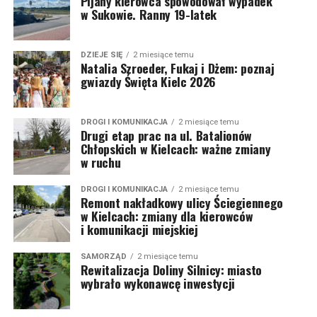
Pijany kierowca spowodował wypadek
w Sukowie. Ranny 19-latek
DZIEJE SIĘ
2 miesiące temu
Natalia Szroeder, Fukaj i Dżem: poznaj
gwiazdy Święta Kielc 2026
DROGI I KOMUNIKACJA
2 miesiące temu
Drugi etap prac na ul. Batalionów
Chłopskich w Kielcach: ważne zmiany
w ruchu
DROGI I KOMUNIKACJA
2 miesiące temu
Remont nakładkowy ulicy Ściegiennego
w Kielcach: zmiany dla kierowców
i komunikacji miejskiej
SAMORZĄD
2 miesiące temu
Rewitalizacja Doliny Silnicy: miasto
wybrało wykonawcę inwestycji