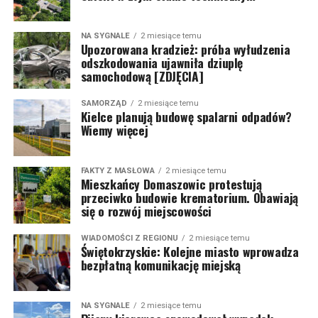
NA SYGNALE
2 miesiące temu
Upozorowana kradzież: próba wyłudzenia
odszkodowania ujawniła dziuplę
samochodową [ZDJĘCIA]
SAMORZĄD
2 miesiące temu
Kielce planują budowę spalarni odpadów?
Wiemy więcej
FAKTY Z MASŁOWA
2 miesiące temu
Mieszkańcy Domaszowic protestują
przeciwko budowie krematorium. Obawiają
się o rozwój miejscowości
WIADOMOŚCI Z REGIONU
2 miesiące temu
Świętokrzyskie: Kolejne miasto wprowadza
bezpłatną komunikację miejską
NA SYGNALE
2 miesiące temu