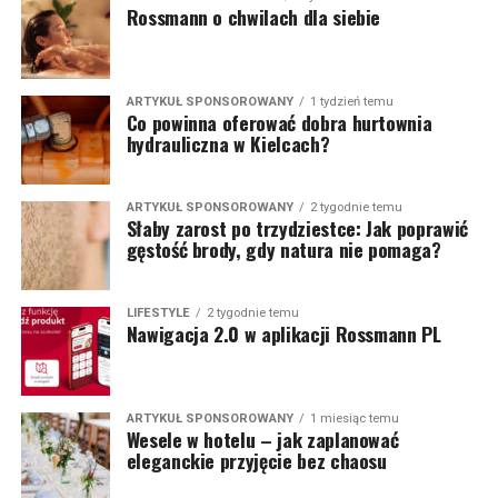
Rossmann o chwilach dla siebie
ARTYKUŁ SPONSOROWANY
1 tydzień temu
Co powinna oferować dobra hurtownia
hydrauliczna w Kielcach?
ARTYKUŁ SPONSOROWANY
2 tygodnie temu
Słaby zarost po trzydziestce: Jak poprawić
gęstość brody, gdy natura nie pomaga?
LIFESTYLE
2 tygodnie temu
Nawigacja 2.0 w aplikacji Rossmann PL
ARTYKUŁ SPONSOROWANY
1 miesiąc temu
Wesele w hotelu – jak zaplanować
eleganckie przyjęcie bez chaosu