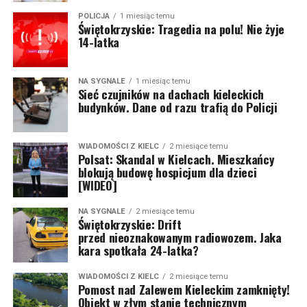
POLICJA
1 miesiąc temu
Świętokrzyskie: Tragedia na polu! Nie żyje
14-latka
NA SYGNALE
1 miesiąc temu
Sieć czujników na dachach kieleckich
budynków. Dane od razu trafią do Policji
WIADOMOŚCI Z KIELC
2 miesiące temu
Polsat: Skandal w Kielcach. Mieszkańcy
blokują budowę hospicjum dla dzieci
[WIDEO]
NA SYGNALE
2 miesiące temu
Świętokrzyskie: Drift
przed nieoznakowanym radiowozem. Jaka
kara spotkała 24-latka?
WIADOMOŚCI Z KIELC
2 miesiące temu
Pomost nad Zalewem Kieleckim zamknięty!
Obiekt w złym stanie technicznym