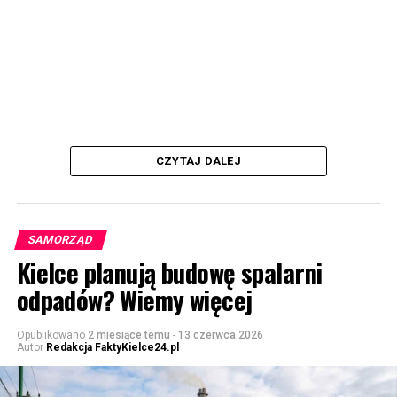
CZYTAJ DALEJ
SAMORZĄD
Kielce planują budowę spalarni
odpadów? Wiemy więcej
Opublikowano
2 miesiące temu
-
13 czerwca 2026
Autor
Redakcja FaktyKielce24.pl