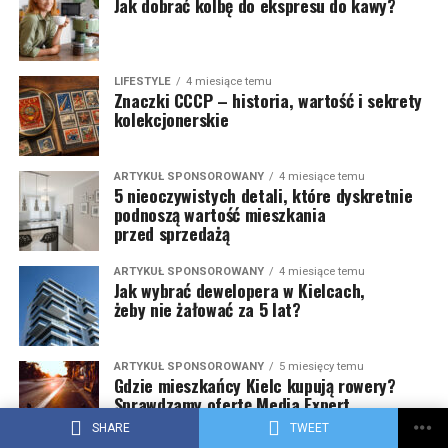
Jak dobrać kolbę do ekspresu do kawy?
LIFESTYLE
4 miesiące temu
Znaczki CCCP – historia, wartość i sekrety
kolekcjonerskie
ARTYKUŁ SPONSOROWANY
4 miesiące temu
5 nieoczywistych detali, które dyskretnie
podnoszą wartość mieszkania
przed sprzedażą
ARTYKUŁ SPONSOROWANY
4 miesiące temu
Jak wybrać dewelopera w Kielcach,
żeby nie żałować za 5 lat?
ARTYKUŁ SPONSOROWANY
5 miesięcy temu
Gdzie mieszkańcy Kielc kupują rowery?
Sprawdzamy ofertę Media Expert
w regionie świętokrzyskim
SHARE
TWEET