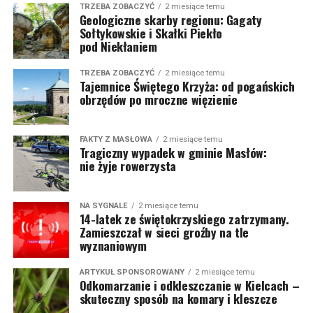
TRZEBA ZOBACZYĆ
2 miesiące temu
Geologiczne skarby regionu: Gagaty
Sołtykowskie i Skałki Piekło
pod Niekłaniem
TRZEBA ZOBACZYĆ
2 miesiące temu
Tajemnice Świętego Krzyża: od pogańskich
obrzędów po mroczne więzienie
FAKTY Z MASŁOWA
2 miesiące temu
Tragiczny wypadek w gminie Masłów:
nie żyje rowerzysta
NA SYGNALE
2 miesiące temu
14-latek ze świętokrzyskiego zatrzymany.
Zamieszczał w sieci groźby na tle
wyznaniowym
ARTYKUŁ SPONSOROWANY
2 miesiące temu
Odkomarzanie i odkleszczanie w Kielcach –
skuteczny sposób na komary i kleszcze