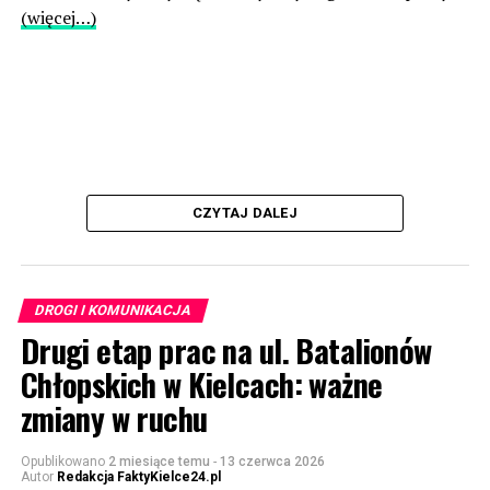
(więcej…)
CZYTAJ DALEJ
DROGI I KOMUNIKACJA
Drugi etap prac na ul. Batalionów
Chłopskich w Kielcach: ważne
zmiany w ruchu
Opublikowano
2 miesiące temu
-
13 czerwca 2026
Autor
Redakcja FaktyKielce24.pl