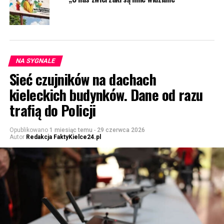
NA SYGNALE
Sieć czujników na dachach
kieleckich budynków. Dane od razu
trafią do Policji
Opublikowano
1 miesiąc temu
-
29 czerwca 2026
Autor
Redakcja FaktyKielce24.pl