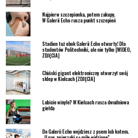
Najpierw szczepionka, potem zakupy.
W Galerii Echo rusza punkt szczepień
Stadion tuż obok Galerii Echo otwarty! Dla
studentów Politechniki, ale nie tylko [WIDEO,
ZDJĘCIA]
Chiński gigant elektroniczny otworzył swój
sklep w Kielcach [ZDJĘCIA]
Lubicie winyle? W Kielcach rusza dwudniowa
giełda
Do Galerii Echo wejdziesz z psem lub kotem.
„U nas zwierzaki są mile widziane”