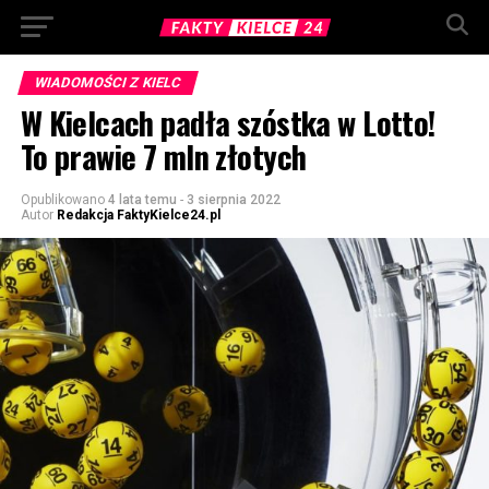
WIADOMOŚCI Z KIELC
W Kielcach padła szóstka w Lotto!
To prawie 7 mln złotych
Opublikowano
4 lata temu
-
3 sierpnia 2022
Autor
Redakcja FaktyKielce24.pl