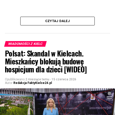
CZYTAJ DALEJ
WIADOMOŚCI Z KIELC
Polsat: Skandal w Kielcach.
Mieszkańcy blokują budowę
hospicjum dla dzieci [WIDEO]
Opublikowano
2 miesiące temu
-
15 czerwca 2026
Autor
Redakcja FaktyKielce24.pl