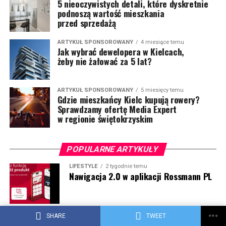
5 nieoczywistych detali, które dyskretnie
podnoszą wartość mieszkania
przed sprzedażą
ARTYKUŁ SPONSOROWANY
4 miesiące temu
Jak wybrać dewelopera w Kielcach,
żeby nie żałować za 5 lat?
ARTYKUŁ SPONSOROWANY
5 miesięcy temu
Gdzie mieszkańcy Kielc kupują rowery?
Sprawdzamy ofertę Media Expert
w regionie świętokrzyskim
POPULARNE ARTYKUŁY
LIFESTYLE
2 tygodnie temu
Nawigacja 2.0 w aplikacji Rossmann PL
ARTYKUŁ SPONSOROWANY
1 tydzień temu
SHARE
TWEET
Co powinna oferować dobra hurtownia