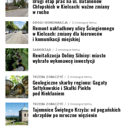
Drugi etap prac na ul. Batalionów
Chłopskich w Kielcach: ważne zmiany
w ruchu
DROGI I KOMUNIKACJA
2 miesiące temu
Remont nakładkowy ulicy Ściegiennego
w Kielcach: zmiany dla kierowców
i komunikacji miejskiej
SAMORZĄD
2 miesiące temu
Rewitalizacja Doliny Silnicy: miasto
wybrało wykonawcę inwestycji
TRZEBA ZOBACZYĆ
2 miesiące temu
Geologiczne skarby regionu: Gagaty
Sołtykowskie i Skałki Piekło
pod Niekłaniem
TRZEBA ZOBACZYĆ
2 miesiące temu
Tajemnice Świętego Krzyża: od pogańskich
obrzędów po mroczne więzienie