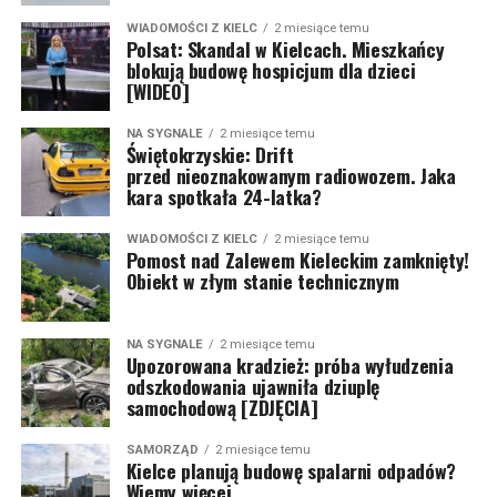
WIADOMOŚCI Z KIELC
2 miesiące temu
Polsat: Skandal w Kielcach. Mieszkańcy
blokują budowę hospicjum dla dzieci
[WIDEO]
NA SYGNALE
2 miesiące temu
Świętokrzyskie: Drift
przed nieoznakowanym radiowozem. Jaka
kara spotkała 24-latka?
WIADOMOŚCI Z KIELC
2 miesiące temu
Pomost nad Zalewem Kieleckim zamknięty!
Obiekt w złym stanie technicznym
NA SYGNALE
2 miesiące temu
Upozorowana kradzież: próba wyłudzenia
odszkodowania ujawniła dziuplę
samochodową [ZDJĘCIA]
SAMORZĄD
2 miesiące temu
Kielce planują budowę spalarni odpadów?
Wiemy więcej