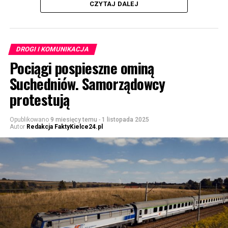
CZYTAJ DALEJ
DROGI I KOMUNIKACJA
Pociągi pospieszne ominą
Suchedniów. Samorządowcy
protestują
Opublikowano
9 miesięcy temu
-
1 listopada 2025
Autor
Redakcja FaktyKielce24.pl