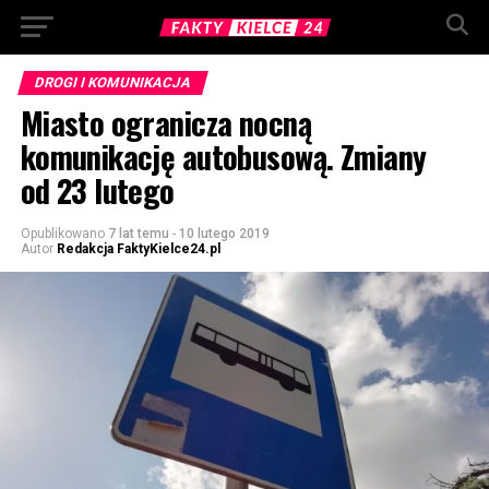
DROGI I KOMUNIKACJA
Miasto ogranicza nocną
komunikację autobusową. Zmiany
od 23 lutego
Opublikowano
7 lat temu
-
10 lutego 2019
Autor
Redakcja FaktyKielce24.pl