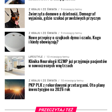
Z KRAJU I ZE ŚWIATA
9 miesięcy temu
Zwierzęta domowe a dzietność. Demograf
wyjaśnia, gdzie szukać prawdziwych przyczyn
Z KRAJU I ZE ŚWIATA
9 miesięcy temu
Nowe przepisy o czujkach dymu i czadu. Kogo
i kiedy obowiązują?
LIFESTYLE
10 miesięcy temu
Klinika Neurologii ICZMP już przyjmuje pacjentów
w nowoczesnych wnętrzach
Z KRAJU I ZE ŚWIATA
10 miesięcy temu
PKP PLK z rekordowymi przetargami. Oto plany
inwestycyjne na 2026 rok
PRZECZYTAJ TEŻ