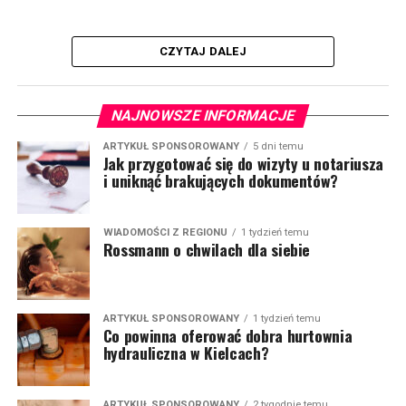
CZYTAJ DALEJ
NAJNOWSZE INFORMACJE
ARTYKUŁ SPONSOROWANY
5 dni temu
Jak przygotować się do wizyty u notariusza
i uniknąć brakujących dokumentów?
WIADOMOŚCI Z REGIONU
1 tydzień temu
Rossmann o chwilach dla siebie
ARTYKUŁ SPONSOROWANY
1 tydzień temu
Co powinna oferować dobra hurtownia
hydrauliczna w Kielcach?
ARTYKUŁ SPONSOROWANY
2 tygodnie temu