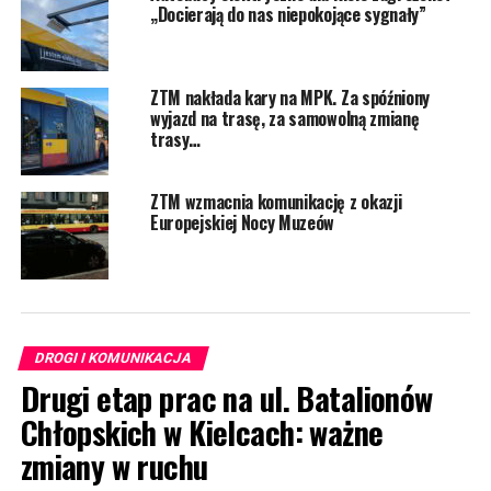
„Docierają do nas niepokojące sygnały”
ZTM nakłada kary na MPK. Za spóźniony
wyjazd na trasę, za samowolną zmianę
trasy…
ZTM wzmacnia komunikację z okazji
Europejskiej Nocy Muzeów
DROGI I KOMUNIKACJA
Drugi etap prac na ul. Batalionów
Chłopskich w Kielcach: ważne
zmiany w ruchu