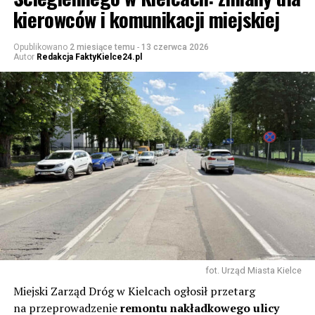
kierowców i komunikacji miejskiej
Opublikowano
2 miesiące temu
-
13 czerwca 2026
Autor
Redakcja FaktyKielce24.pl
fot. Urząd Miasta Kielce
Miejski Zarząd Dróg w Kielcach ogłosił przetarg
na przeprowadzenie
remontu nakładkowego ulicy