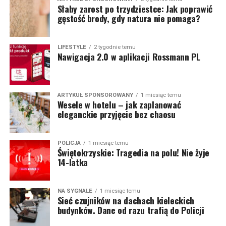
Słaby zarost po trzydziestce: Jak poprawić
gęstość brody, gdy natura nie pomaga?
LIFESTYLE
2 tygodnie temu
Nawigacja 2.0 w aplikacji Rossmann PL
ARTYKUŁ SPONSOROWANY
1 miesiąc temu
Wesele w hotelu – jak zaplanować
eleganckie przyjęcie bez chaosu
POLICJA
1 miesiąc temu
Świętokrzyskie: Tragedia na polu! Nie żyje
14-latka
NA SYGNALE
1 miesiąc temu
Sieć czujników na dachach kieleckich
budynków. Dane od razu trafią do Policji