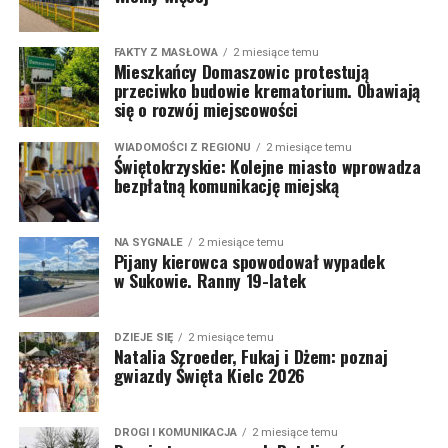
FAKTY Z MASŁOWA
2 miesiące temu
Mieszkańcy Domaszowic protestują
przeciwko budowie krematorium. Obawiają
się o rozwój miejscowości
WIADOMOŚCI Z REGIONU
2 miesiące temu
Świętokrzyskie: Kolejne miasto wprowadza
bezpłatną komunikację miejską
NA SYGNALE
2 miesiące temu
Pijany kierowca spowodował wypadek
w Sukowie. Ranny 19-latek
DZIEJE SIĘ
2 miesiące temu
Natalia Szroeder, Fukaj i Dżem: poznaj
gwiazdy Święta Kielc 2026
DROGI I KOMUNIKACJA
2 miesiące temu