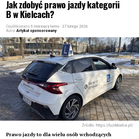
Jak zdobyć prawo jazdy kategorii
B w Kielcach?
Opublikowano
5 miesięcy temu
-
27 lutego 2026
Autor
Artykuł sponsorowany
Źródło: https://luzikkielce.pl/
Prawo jazdy to dla wielu osób wchodzących