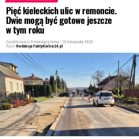
Pięć kieleckich ulic w remoncie.
Dwie mogą być gotowe jeszcze
w tym roku
Opublikowano
9 miesięcy temu
-
10 listopada 2025
Autor
Redakcja FaktyKielce24.pl