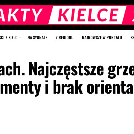
I Z KIELC
NA SYGNALE
Z REGIONU
NAJNOWSZE W PORTALU
S
ach. Najczęstsze grz
menty i brak orienta