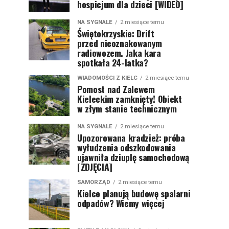
hospicjum dla dzieci [WIDEO]
NA SYGNALE
2 miesiące temu
Świętokrzyskie: Drift
przed nieoznakowanym
radiowozem. Jaka kara
spotkała 24-latka?
WIADOMOŚCI Z KIELC
2 miesiące temu
Pomost nad Zalewem
Kieleckim zamknięty! Obiekt
w złym stanie technicznym
NA SYGNALE
2 miesiące temu
Upozorowana kradzież: próba
wyłudzenia odszkodowania
ujawniła dziuplę samochodową
[ZDJĘCIA]
SAMORZĄD
2 miesiące temu
Kielce planują budowę spalarni
odpadów? Wiemy więcej