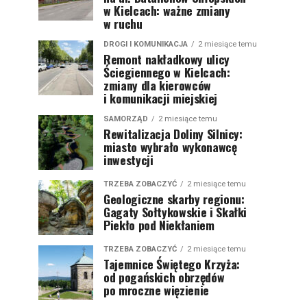
w Kielcach: ważne zmiany
w ruchu
DROGI I KOMUNIKACJA
2 miesiące temu
Remont nakładkowy ulicy
Ściegiennego w Kielcach:
zmiany dla kierowców
i komunikacji miejskiej
SAMORZĄD
2 miesiące temu
Rewitalizacja Doliny Silnicy:
miasto wybrało wykonawcę
inwestycji
TRZEBA ZOBACZYĆ
2 miesiące temu
Geologiczne skarby regionu:
Gagaty Sołtykowskie i Skałki
Piekło pod Niekłaniem
TRZEBA ZOBACZYĆ
2 miesiące temu
Tajemnice Świętego Krzyża:
od pogańskich obrzędów
po mroczne więzienie