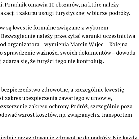
i. Poradnik omawia 10 obszarów, na które należy
acji i zakupu usługi turystycznej w biurze podróży.
ów są kwestie formalne związane z wyborem
 Bezwzględnie należy przeczytać warunki uczestnictwa
od organizatora – wymienia Marcin Wujec. – Kolejna
 to sprawdzenie ważności swoich dokumentów – dowodu
 zdarza się, że turyści tego nie kontrolują.
 bezpieczeństwo zdrowotne, a szczególnie kwestię
est zakres ubezpieczenia zawartego w umowie,
rozszerzenie zakresu ochrony. Podróż, szczególnie poza
odować wzrost kosztów, np. związanych z transportem
ednie przygotowanie zdrowotne do podróży. Nie każdy