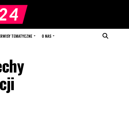
ERWISY TEMATYCZNE
O NAS
echy
cji