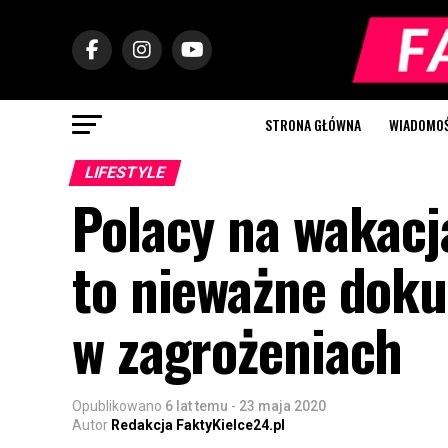
STRONA GŁÓWNA
WIADOMOŚC
LIFESTYLE
Polacy na wakacj
to nieważne doku
w zagrożeniach
Opublikowano
6 lat temu
-
23 maja 2020
Autor
Redakcja FaktyKielce24.pl