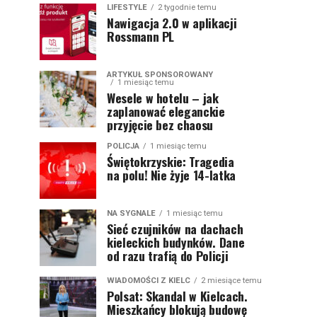
LIFESTYLE
2 tygodnie temu
Nawigacja 2.0 w aplikacji
Rossmann PL
ARTYKUŁ SPONSOROWANY
1 miesiąc temu
Wesele w hotelu – jak
zaplanować eleganckie
przyjęcie bez chaosu
POLICJA
1 miesiąc temu
Świętokrzyskie: Tragedia
na polu! Nie żyje 14-latka
NA SYGNALE
1 miesiąc temu
Sieć czujników na dachach
kieleckich budynków. Dane
od razu trafią do Policji
WIADOMOŚCI Z KIELC
2 miesiące temu
Polsat: Skandal w Kielcach.
Mieszkańcy blokują budowę