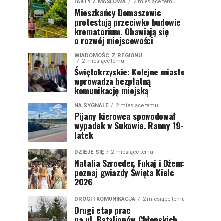
FAKTY Z MASŁOWA
2 miesiące temu
Mieszkańcy Domaszowic
protestują przeciwko budowie
krematorium. Obawiają się
o rozwój miejscowości
WIADOMOŚCI Z REGIONU
2 miesiące temu
Świętokrzyskie: Kolejne miasto
wprowadza bezpłatną
komunikację miejską
NA SYGNALE
2 miesiące temu
Pijany kierowca spowodował
wypadek w Sukowie. Ranny 19-
latek
DZIEJE SIĘ
2 miesiące temu
Natalia Szroeder, Fukaj i Dżem:
poznaj gwiazdy Święta Kielc
2026
DROGI I KOMUNIKACJA
2 miesiące temu
Drugi etap prac
na ul. Batalionów Chłopskich