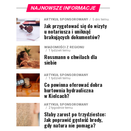
NAJNOWSZE INFORMACJE
ARTYKUŁ SPONSOROWANY
5 dni temu
Jak przygotować się do wizyty
u notariusza i uniknąć
brakujących dokumentów?
WIADOMOŚCI Z REGIONU
1 tydzień temu
Rossmann o chwilach dla
siebie
ARTYKUŁ SPONSOROWANY
1 tydzień temu
Co powinna oferować dobra
hurtownia hydrauliczna
w Kielcach?
ARTYKUŁ SPONSOROWANY
2 tygodnie temu
Słaby zarost po trzydziestce:
Jak poprawić gęstość brody,
gdy natura nie pomaga?